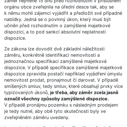
záměr nejméně 15 dnů před rozhodnutím v příslušném
orgánu obce zveřejnila na úřední desce tak, aby se
k němu mohli zájemci vyjádřit a předložit své případné
nabídky. Jedná se o povinný úkon, který musí být
učiněn před rozhodnutím o zamýšlené majetkové
dispozici, a to pod sankcí absolutní neplatnosti
dispozice.
Ze zákona lze dovodit dvě základní náležitosti
záměru, konkrétně identifikaci nemovitosti a
jednoznačnou specifikaci zamýšlené majetkové
dispozice. V případě specifikace zamýšlené majetkové
dispozice zpravidla postačí například vyjádření úmyslu
nemovitost prodat, pronajmout či darovat. V případě
smíšených smluv, tedy smluv, které obsahují prvky více
typizovaných úkonů,
je třeba, aby záměr zcela jasně
označil všechny způsoby zamýšlené dispozice.
V případě pronájmu pozemku s následným prodejem
je tedy nutné, aby obě tyto skutečnosti byly ve
zveřejněném záměru uvedeny.