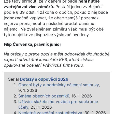
Lze tedy shrnout, že v daném případě
není nutné
zveřejňovat více záměrů.
Postačí jedno zveřejnění
podle § 39 odst. 1 zákona o obcích, pokud z něj bude
jednoznačně vyplývat, že obec zamýšlí pozemek
nejprve pronajmout a následně prodat danému
nájemci. Ve zveřejněném záměru však musí být obě
tyto majetkové dispozice výslovně uvedeny.
Filip Červenka, právník junior
Na otázky z praxe obcí a měst odpovídají dlouhodobě
experti advokátní kanceláře KVB, která získala
opakovaně ocenění Právnická firma roku.
Seriál
Dotazy a odpovědi 2026
Obecní byty a podmínky nájemní smlouvy
,
9. 1. 2026
Směna obecních pozemků
, 16. 1. 2026
Užívání služebního vozidla pro soukromé
účely
, 23. 1. 2026
Neplatné zasedání zastupitelstva
, 30. 1. 2026