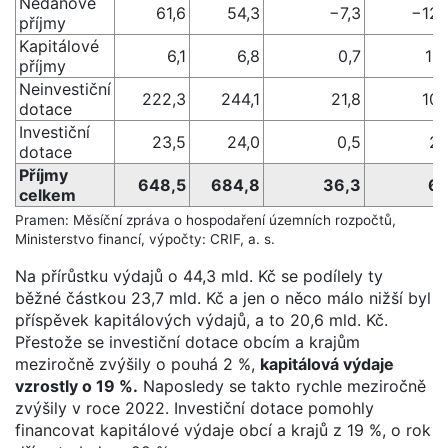
Nedaňové
61,6
54,3
−7,3
−12 
příjmy
Kapitálové
6,1
6,8
0,7
11
příjmy
Neinvestiční
222,3
244,1
21,8
10
dotace
Investiční
23,5
24,0
0,5
2 
dotace
Příjmy
648,5
684,8
36,3
6 
celkem
Pramen: Měsíční zpráva o hospodaření územních rozpočtů,
Ministerstvo financí, výpočty: CRIF, a. s.
Na přírůstku výdajů o 44,3 mld. Kč se podílely ty
běžné částkou 23,7 mld. Kč a jen o něco málo nižší byl
příspěvek kapitálových výdajů, a to 20,6 mld. Kč.
Přestože se investiční dotace obcím a krajům
meziročně zvýšily o pouhá 2 %,
kapitálová výdaje
vzrostly o 19 %.
Naposledy se takto rychle meziročně
zvýšily v roce 2022. Investiční dotace pomohly
financovat kapitálové výdaje obcí a krajů z 19 %, o rok