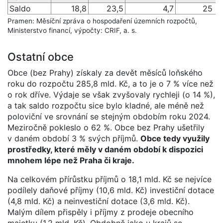
Saldo
18,8
23,5
4,7
25 %
Pramen: Měsíční zpráva o hospodaření územních rozpočtů,
Ministerstvo financí, výpočty: CRIF, a. s.
Ostatní obce
Obce (bez Prahy) získaly za devět měsíců loňského
roku do rozpočtu 285,8 mld. Kč, a to je o 7 % více než
o rok dříve. Výdaje se však zvyšovaly rychleji (o 14 %),
a tak saldo rozpočtu sice bylo kladné, ale méně než
poloviční ve srovnání se stejným obdobím roku 2024.
Meziročně pokleslo o 62 %. Obce bez Prahy ušetřily
v daném období 3 % svých příjmů.
Obce tedy využily
prostředky, které měly v daném období k dispozici
mnohem lépe než Praha či kraje.
Na celkovém přírůstku příjmů o 18,1 mld. Kč se nejvíce
podílely daňové příjmy (10,6 mld. Kč) investiční dotace
(4,8 mld. Kč) a neinvestiční dotace (3,6 mld. Kč).
Malým dílem přispěly i příjmy z prodeje obecního
majetku (1,2 mld. Kč). Obdobně jako u krajů se