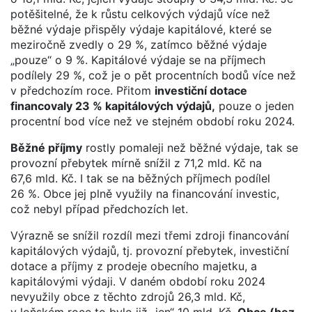
potěšitelné, že k růstu celkových výdajů více než
běžné výdaje přispěly výdaje kapitálové, které se
meziročně zvedly o 29 %, zatímco běžné výdaje
„pouze“ o 9 %. Kapitálové výdaje se na příjmech
podílely 29 %, což je o pět procentních bodů více než
v předchozím roce. Přitom
investiční dotace
financovaly 23 % kapitálových výdajů,
pouze o jeden
procentní bod více než ve stejném období roku 2024.
Běžné příjmy
rostly pomaleji než běžné výdaje, tak se
provozní přebytek mírně snížil z 71,2 mld. Kč na
67,6 mld. Kč. I tak se na běžných příjmech podílel
26 %. Obce jej plně využily na financování investic,
což nebyl případ předchozích let.
Výrazně se snížil rozdíl mezi třemi zdroji financování
kapitálových výdajů, tj. provozní přebytek, investiční
dotace a příjmy z prodeje obecního majetku, a
kapitálovými výdaji. V daném období roku 2024
nevyužily obce z těchto zdrojů 26,3 mld. Kč,
v loňském roce to bylo již „jen“ 10 mld. Kč.
Obce (bez