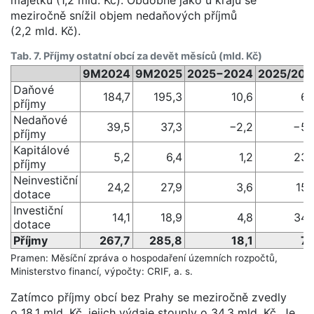
meziročně snížil objem nedaňových příjmů
(2,2 mld. Kč).
Tab. 7. Příjmy ostatní obcí za devět měsíců (mld. Kč)
9M2024
9M2025
2025−2024
2025/202
Daňové
184,7
195,3
10,6
6 
příjmy
Nedaňové
39,5
37,3
−2,2
−5 
příjmy
Kapitálové
5,2
6,4
1,2
23 
příjmy
Neinvestiční
24,2
27,9
3,6
15
dotace
Investiční
14,1
18,9
4,8
34 
dotace
Příjmy
267,7
285,8
18,1
7 
Pramen: Měsíční zpráva o hospodaření územních rozpočtů,
Ministerstvo financí, výpočty: CRIF, a. s.
Zatímco příjmy obcí bez Prahy se meziročně zvedly
o 18,1 mld. Kč, jejich výdaje stouply o 34,3 mld. Kč. Je