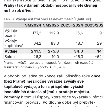
Prahy) tak v daném období hospodařily efektivněji
než o rok dříve.
Tab. 8. Výdaje ostatní obcí za devět měsíců (mld. Kč)
9M2024
9M2025
2025−2024
2025/2024
Výdaje
177,2
192,9
15,6
9 %
běžné
Výdaje
64,2
83,0
18,7
29 %
kapitálové
Výdaje
241,5
275,8
34,3
14 %
Saldo
26,3
10,0
−16,3
−62 %
Pramen: Měsíční zpráva o hospodaření územních rozpočtů,
Ministerstvo financí, výpočty: CRIF, a. s.
V období od ledna do konce září loňského roku
obce
(bez Prahy) meziročně výrazně zvýšily své
kapitálové výdaje, a to i s přispěním vyšších
investičních dotací a příjmů z prodeje majetku.
Pomohly
k tomu i úspory, které obce vykázaly v rámci
financování provozu. Po dlouhé době byl přebytek