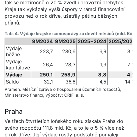
tak se meziročně o 20 % zvedl i provozní přebytek.
Kraje tak vykázaly vyšší úspory v rámci financování
provozu než o rok dříve, ušetřily pětinu běžných
příjmů.
Tab. 4. Výdaje krajské samosprávy za devět měsíců (mld. Kč)
9M2024
9M2025
2025−2024
2025/2024
Výdaje
223,7
230,6
6,9
3 %
běžné
Výdaje
26,4
28,3
1,9
7 %
kapitálové
Výdaje
250,1
258,9
8,8
4 %
Saldo
32,1
36,6
4,5
14 %
Pramen: Měsíční zpráva o hospodaření územních rozpočtů,
Ministerstvo financí, výpočty: CRIF, a. s.
Praha
Ve třech čtvrtletích loňského roku získala Praha do
svého rozpočtu 111,8 mld. Kč, a to je o 5 % více než
o rok dříve. Její výdaje rostly podstatně pomaleji,