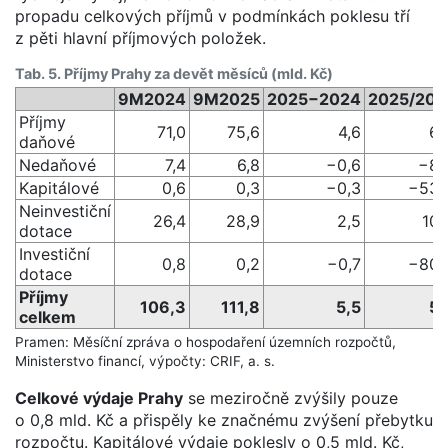
propadu celkových příjmů v podmínkách poklesu tří
z pěti hlavní příjmových položek.
Tab. 5. Příjmy Prahy za devět měsíců (mld. Kč)
9M2024
9M2025
2025−2024
2025/202
Příjmy
71,0
75,6
4,6
6 
daňové
Nedaňové
7,4
6,8
−0,6
−8 
Kapitálové
0,6
0,3
−0,3
−53 
Neinvestiční
26,4
28,9
2,5
10
dotace
Investiční
0,8
0,2
−0,7
−80 
dotace
Příjmy
106,3
111,8
5,5
5 
celkem
Pramen: Měsíční zpráva o hospodaření územních rozpočtů,
Ministerstvo financí, výpočty: CRIF, a. s.
Celkové výdaje Prahy
se meziročně zvýšily pouze
o 0,8 mld. Kč a přispěly ke značnému zvýšení přebytku
rozpočtu. Kapitálové výdaje poklesly o 0,5 mld. Kč,