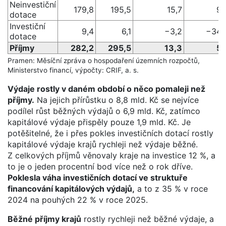
Neinvestiční
179,8
195,5
15,7
9 
dotace
Investiční
9,4
6,1
−3,2
−34 
dotace
Příjmy
282,2
295,5
13,3
5 
Pramen: Měsíční zpráva o hospodaření územních rozpočtů,
Ministerstvo financí, výpočty: CRIF, a. s.
Výdaje rostly v daném období o něco pomaleji než
příjmy.
Na jejich přírůstku o 8,8 mld. Kč se nejvíce
podílel růst běžných výdajů o 6,9 mld. Kč, zatímco
kapitálové výdaje přispěly pouze 1,9 mld. Kč. Je
potěšitelné, že i přes pokles investičních dotací rostly
kapitálové výdaje krajů rychleji než výdaje běžné.
Z celkových příjmů věnovaly kraje na investice 12 %, a
to je o jeden procentní bod více než o rok dříve.
Poklesla váha investičních dotací ve struktuře
financování kapitálových výdajů,
a to z 35 % v roce
2024 na pouhých 22 % v roce 2025.
Běžné příjmy krajů
rostly rychleji než běžné výdaje, a