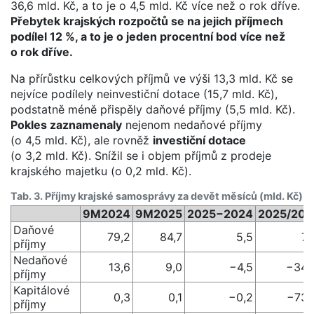
36,6 mld. Kč, a to je o 4,5 mld. Kč více než o rok dříve.
Přebytek krajských rozpočtů se na jejich příjmech
podílel 12 %, a to je o jeden procentní bod více než
o rok dříve.
Na přírůstku celkových příjmů ve výši 13,3 mld. Kč se
nejvíce podílely neinvestiční dotace (15,7 mld. Kč),
podstatně méně přispěly daňové příjmy (5,5 mld. Kč).
Pokles zaznamenaly
nejenom nedaňové příjmy
(o 4,5 mld. Kč), ale rovněž
investiční dotace
(o 3,2 mld. Kč). Snížil se i objem příjmů z prodeje
krajského majetku (o 0,2 mld. Kč).
Tab. 3. Příjmy krajské samosprávy za devět měsíců (mld. Kč)
9M2024
9M2025
2025−2024
2025/202
Daňové
79,2
84,7
5,5
7 
příjmy
Nedaňové
13,6
9,0
−4,5
−34 
příjmy
Kapitálové
0,3
0,1
−0,2
−73 
příjmy