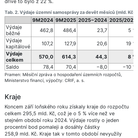
dříve to bylo z 22 %.
Tab. 2. Výdaje územní samosprávy za devět měsíců (mld. Kč)
9M2024
9M2025
2025−2024
2025/2024
Výdaje
462,8
486,4
23,7
5 %
běžné
Výdaje
107,2
127,9
20,6
19 %
kapitálové
Výdaje
570,0
614,3
44,3
8 %
celkem
Saldo
78,4
70,4
−8,0
−10 %
Pramen: Měsíční zpráva o hospodaření územních rozpočtů,
Ministerstvo financí, výpočty: CRIF, a. s.
Kraje
Koncem září loňského roku získaly kraje do rozpočtu
celkem 295,5 mld. Kč, což je o 5 % více než ve
stejném období roku 2024. Výdaje rostly o jeden
procentní bod pomaleji a dosáhly částky
258,9 mld. Kč. Kraje tak v tomto období nevyužily