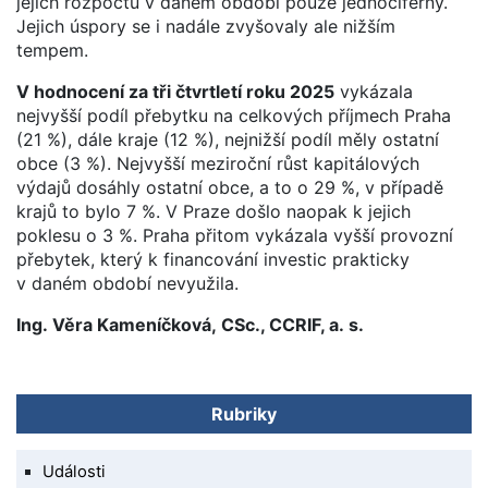
jejich rozpočtu v daném období pouze jednociferný.
Jejich úspory se i nadále zvyšovaly ale nižším
tempem.
V hodnocení za tři čtvrtletí roku 2025
vykázala
nejvyšší podíl přebytku na celkových příjmech Praha
(21 %), dále kraje (12 %), nejnižší podíl měly ostatní
obce (3 %). Nejvyšší meziroční růst kapitálových
výdajů dosáhly ostatní obce, a to o 29 %, v případě
krajů to bylo 7 %. V Praze došlo naopak k jejich
poklesu o 3 %. Praha přitom vykázala vyšší provozní
přebytek, který k financování investic prakticky
v daném období nevyužila.
Ing. Věra Kameníčková, CSc., CCRIF, a. s.
Rubriky
Události