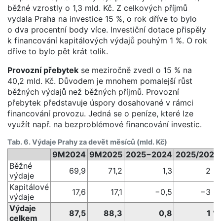
běžné vzrostly o 1,3 mld. Kč. Z celkových příjmů
vydala Praha na investice 15 %, o rok dříve to bylo
o dva procentní body více. Investiční dotace přispěly
k financování kapitálových výdajů pouhým 1 %. O rok
dříve to bylo pět krát tolik.
Provozní přebytek
se meziročně zvedl o 15 % na
40,2 mld. Kč. Důvodem je mnohem pomalejší růst
běžných výdajů než běžných příjmů. Provozní
přebytek představuje úspory dosahované v rámci
financování provozu. Jedná se o peníze, které lze
využít např. na bezproblémové financování investic.
Tab. 6. Výdaje Prahy za devět měsíců (mld. Kč)
9M2024
9M2025
2025−2024
2025/2024
Běžné
69,9
71,2
1,3
2 %
výdaje
Kapitálové
17,6
17,1
−0,5
−3 %
výdaje
Výdaje
87,5
88,3
0,8
1 %
celkem