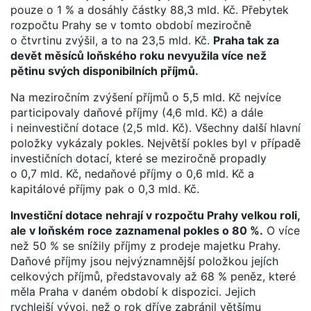
pouze o 1 % a dosáhly částky 88,3 mld. Kč. Přebytek
rozpočtu Prahy se v tomto období meziročně
o čtvrtinu zvýšil, a to na 23,5 mld. Kč.
Praha tak za
devět měsíců loňského roku nevyužila více než
pětinu svých disponibilních příjmů.
Na meziročním zvýšení příjmů o 5,5 mld. Kč nejvíce
participovaly daňové příjmy (4,6 mld. Kč) a dále
i neinvestiční dotace (2,5 mld. Kč). Všechny další hlavní
položky vykázaly pokles. Největší pokles byl v případě
investičních dotací, které se meziročně propadly
o 0,7 mld. Kč, nedaňové příjmy o 0,6 mld. Kč a
kapitálové příjmy pak o 0,3 mld. Kč.
Investiční dotace nehrají v rozpočtu Prahy velkou roli,
ale v loňském roce zaznamenal pokles o 80 %.
O více
než 50 % se snížily příjmy z prodeje majetku Prahy.
Daňové příjmy jsou nejvýznamnější položkou jejích
celkových příjmů, představovaly až 68 % peněz, které
měla Praha v daném období k dispozici. Jejich
rychlejší vývoj, než o rok dříve zabránil většímu