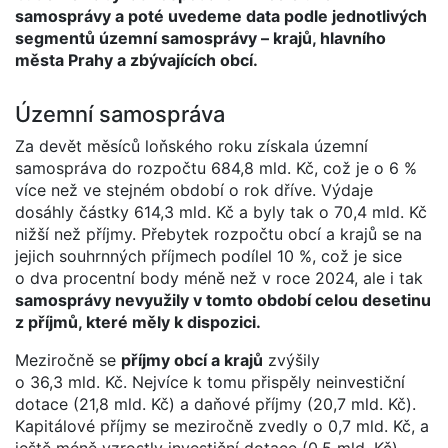
samosprávy a poté uvedeme data podle jednotlivých
segmentů územní samosprávy – krajů, hlavního
města Prahy a zbývajících obcí.
Územní samospráva
Za devět měsíců loňského roku získala územní
samospráva do rozpočtu 684,8 mld. Kč, což je o 6 %
více než ve stejném období o rok dříve. Výdaje
dosáhly částky 614,3 mld. Kč a byly tak o 70,4 mld. Kč
nižší než příjmy. Přebytek rozpočtu obcí a krajů se na
jejich souhrnných příjmech podílel 10 %, což je sice
o dva procentní body méně než v roce 2024, ale i tak
samosprávy nevyužily v tomto období celou desetinu
z příjmů, které měly k dispozici.
Meziročně se
příjmy obcí a krajů
zvýšily
o 36,3 mld. Kč. Nejvíce k tomu přispěly neinvestiční
dotace (21,8 mld. Kč) a daňové příjmy (20,7 mld. Kč).
Kapitálové příjmy se meziročně zvedly o 0,7 mld. Kč, a
ještě méně vzrostly investiční dotace (0,5 mld. Kč).