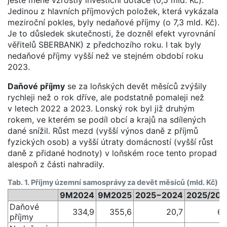
Jedinou z hlavních příjmových položek, která vykázala
meziroční pokles, byly nedaňové příjmy (o 7,3 mld. Kč).
Je to důsledek skutečnosti, že dozněl efekt vyrovnání
věřitelů SBERBANK) z předchozího roku. I tak byly
nedaňové příjmy vyšší než ve stejném období roku
2023.
Daňové příjmy
se za loňských devět měsíců zvýšily
rychleji než o rok dříve, ale podstatně pomaleji než
v letech 2022 a 2023. Lonský rok byl již druhým
rokem, ve kterém se podíl obcí a krajů na sdílených
dané snížil. Růst mezd (vyšší výnos daně z příjmů
fyzických osob) a vyšší útraty domácností (vyšší růst
daně z přidané hodnoty) v loňském roce tento propad
alespoň z části nahradily.
Tab. 1. Příjmy územní samosprávy za devět měsíců (mld. Kč)
9M2024
9M2025
2025−2024
2025/202
Daňové
334,9
355,6
20,7
6 
příjmy