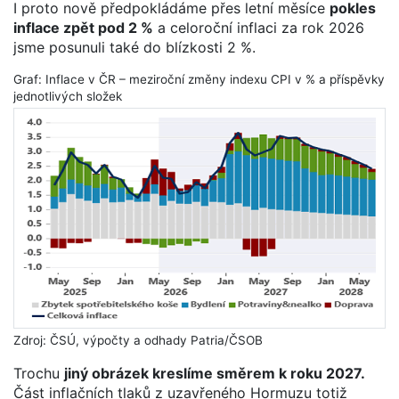
I proto nově předpokládáme přes letní měsíce
pokles
inflace zpět pod 2 %
a celoroční inflaci za rok 2026
jsme posunuli také do blízkosti 2 %.
Graf: Inflace v ČR – meziroční změny indexu CPI v % a příspěvky
jednotlivých složek
Zdroj: ČSÚ, výpočty a odhady Patria/ČSOB
Trochu
jiný obrázek kreslíme směrem k roku 2027.
Část inflačních tlaků z uzavřeného Hormuzu totiž