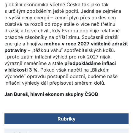
globální ekonomika včetně Česka tak jako tak
s určitým zpožděním ještě pocítí. Jedná se zejména
o vyšší ceny energií – zemní plyn přes pokles cen
zůstává na rozdíl od ropy stále o více než třetinu
dražší, a to ve chvíli, kdy Evropa doplňuje relativně
prázdné zásobníky na příští zimu. Současně dražší
energie a hnojiva
mohou v roce 2027 viditelně zdražit
potraviny
– „těžkou váhu“ spotřebitelských košů.
I proto zatím inflační výhled pro rok 2027 nijak
výrazně neměníme a stále
předpokládáme inflaci
v blízkosti 3 %.
Pokud však napětí na „Blízkém
východě“ opravdu postupně odezní, budeme naše
inflační výhledy dál přepisovat směrem dolů.
Jan Bureš, hlavní ekonom skupiny ČSOB
Rubriky