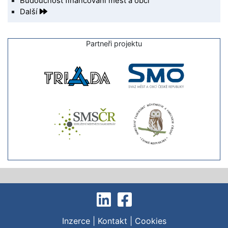
Budoucnost financování měst a obcí
Další
Partneři projektu
Inzerce
|
Kontakt
|
Cookies