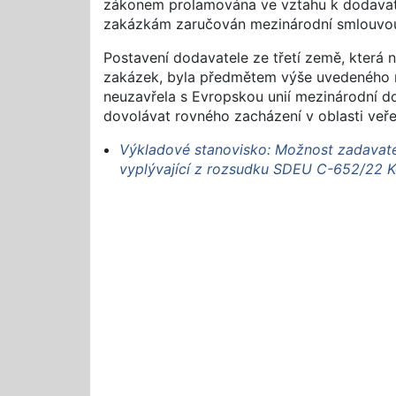
zákonem prolamována ve vztahu k dodavate
zakázkám zaručován mezinárodní smlouvo
Postavení dodavatele ze třetí země, která 
zakázek, byla předmětem výše uvedeného ro
neuzavřela s Evropskou unií mezinárodní d
dovolávat rovného zacházení v oblasti veř
Výkladové stanovisko: Možnost zadavatel
vyplývající z rozsudku SDEU C-652/22 K