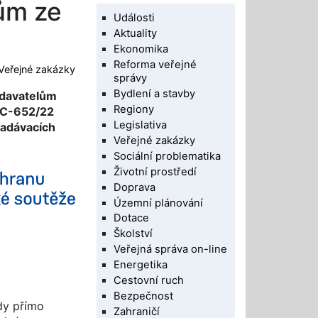
ům ze
Události
Aktuality
Ekonomika
Reforma veřejné
Veřejné zakázky
správy
Bydlení a stavby
adavatelům
Regiony
i C-652/22
Legislativa
zadávacích
Veřejné zakázky
Sociální problematika
Životní prostředí
Doprava
Územní plánování
Dotace
Školství
Veřejná správa on-line
Energetika
Cestovní ruch
Bezpečnost
dy přímo
Zahraničí