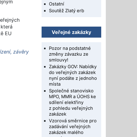
řejným
Ostatní
Soutěž Zlatý erb
veřejných
 která
Veřejné zakázky
tě EU
Pozor na podstatné
zení, závěry
změny závazku ze
smlouvy!
Zakázky GOV: Nabídky
do veřejných zakázek
nyní podáte z jednoho
místa
Společné stanovisko
MPO, MMR a ÚOHS ke
sdílení elektřiny
z pohledu veřejných
zakázek
Vzorová směrnice pro
zadávání veřejných
zakázek malého