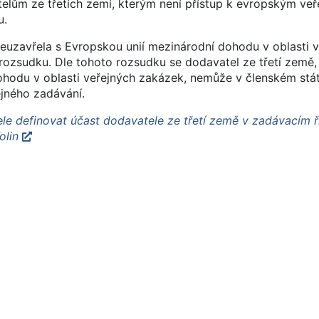
lům ze třetích zemí, kterým není přístup k evropským ve
u.
neuzavřela s Evropskou unií mezinárodní dohodu v oblasti 
zsudku. Dle tohoto rozsudku se dodavatel ze třetí země,
ohodu v oblasti veřejných zakázek, nemůže v členském stá
ejného zadávání.
e definovat účast dodavatele ze třetí země v zadávacím ří
olin