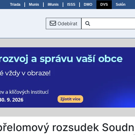
Triada
Munis
iMunis
ISSS
DMO
DVS
Solón
Odebírat
 přelomový rozsudek Soudn