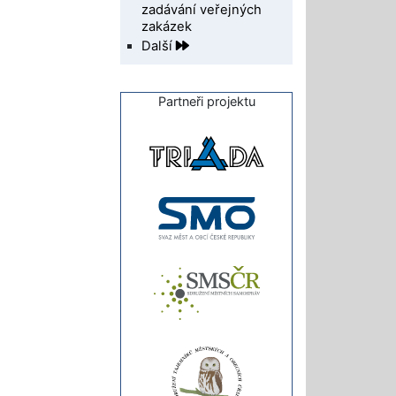
zadávání veřejných
zakázek
Další
Partneři projektu