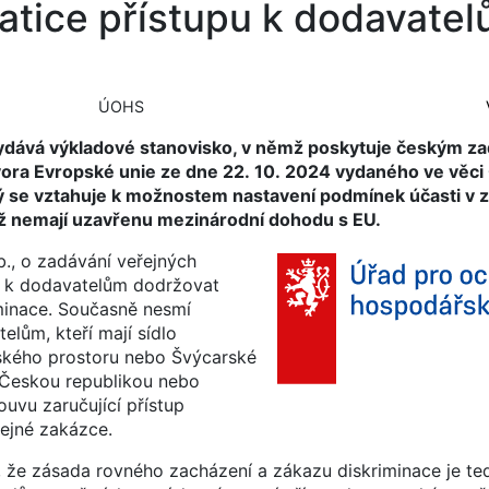
atice přístupu k dodavatel
ÚOHS
ydává výkladové stanovisko, v němž poskytuje českým z
vora Evropské unie ze dne 22. 10. 2024 vydaného ve věc
erý se vztahuje k možnostem nastavení podmínek účasti v 
jež nemají uzavřenu mezinárodní dohodu s EU.
., o zadávání veřejných
hu k dodavatelům dodržovat
minace. Současně nesmí
lům, kteří mají sídlo
ského prostoru nebo Švýcarské
s Českou republikou nebo
uvu zaručující přístup
ejné zakázce.
, že zásada rovného zacházení a zákazu diskriminace je te