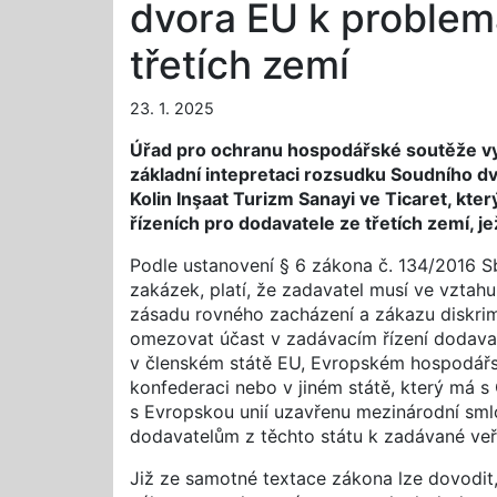
dvora EU k problem
třetích zemí
23. 1. 2025
Úřad pro ochranu hospodářské soutěže v
základní intepretaci rozsudku Soudního d
Kolin Inşaat Turizm Sanayi ve Ticaret, kt
řízeních pro dodavatele ze třetích zemí, 
Podle ustanovení § 6 zákona č. 134/2016 Sb
zakázek, platí, že zadavatel musí ve vzta
zásadu rovného zacházení a zákazu diskri
omezovat účast v zadávacím řízení dodavate
v členském státě EU, Evropském hospodář
konfederaci nebo v jiném státě, který má 
s Evropskou unií uzavřenu mezinárodní smlo
dodavatelům z těchto státu k zadávané veř
Již ze samotné textace zákona lze dovodit