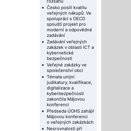
rozsahu
Česko posílí kvalitu
veřejných nákupů: Ve
spolupráci s OECD
spouští projekt pro
moderní a odpovědné
zadávání
Zadávání veřejných
zakázek v oblasti ICT a
kybernetické
bezpečnosti
Veřejné zakázky ve
společenství obcí
Témata unijní
judikatury, kvalifikace,
digitalizace a
kyberbezpečnosti
zakončila Májovou
konferenci
Předseda ÚOHS zahájil
Májovou konferenci
o veřejných zakázkách
Nesrovnalosti při