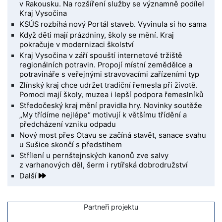
v Rakousku. Na rozšíření služby se významně podílel
Kraj Vysočina
KSÚS rozbíhá nový Portál staveb. Vyvinula si ho sama
Když děti mají prázdniny, školy se mění. Kraj
pokračuje v modernizaci školství
Kraj Vysočina v září spouští internetové tržiště
regionálních potravin. Propojí místní zemědělce a
potravináře s veřejnými stravovacími zařízeními typ
Zlínský kraj chce udržet tradiční řemesla při životě.
Pomoci mají školy, muzea i lepší podpora řemeslníků
Středočeský kraj mění pravidla hry. Novinky soutěže
„My třídíme nejlépe“ motivují k většímu třídění a
předcházení vzniku odpadu
Nový most přes Otavu se začíná stavět, sanace svahu
u Sušice skončí s předstihem
Střílení u pernštejnských kanonů zve salvy
z varhanových děl, šerm i rytířská dobrodružství
Další
Partneři projektu