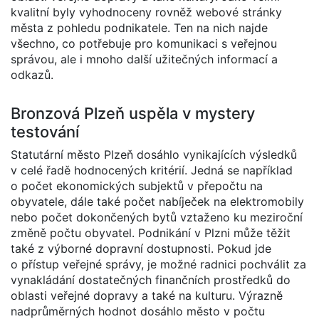
kvalitní byly vyhodnoceny rovněž webové stránky
města z pohledu podnikatele. Ten na nich najde
všechno, co potřebuje pro komunikaci s veřejnou
správou, ale i mnoho další užitečných informací a
odkazů.
Bronzová Plzeň uspěla v mystery
testování
Statutární město Plzeň dosáhlo vynikajících výsledků
v celé řadě hodnocených kritérií. Jedná se například
o počet ekonomických subjektů v přepočtu na
obyvatele, dále také počet nabíječek na elektromobily
nebo počet dokončených bytů vztaženo ku meziroční
změně počtu obyvatel. Podnikání v Plzni může těžit
také z výborné dopravní dostupnosti. Pokud jde
o přístup veřejné správy, je možné radnici pochválit za
vynakládání dostatečných finančních prostředků do
oblasti veřejné dopravy a také na kulturu. Výrazně
nadprůměrných hodnot dosáhlo město v počtu