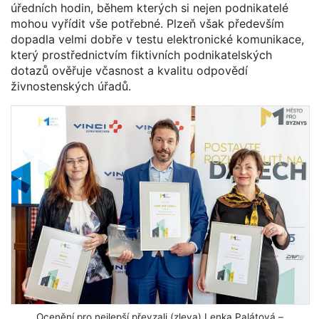
úředních hodin, během kterých si nejen podnikatelé
mohou vyřídit vše potřebné. Plzeň však především
dopadla velmi dobře v testu elektronické komunikace,
který prostřednictvím fiktivních podnikatelských
dotazů ověřuje včasnost a kvalitu odpovědí
živnostenských úřadů.
Ocenění pro nejlepší převzali (zleva) Lenka Palátová –