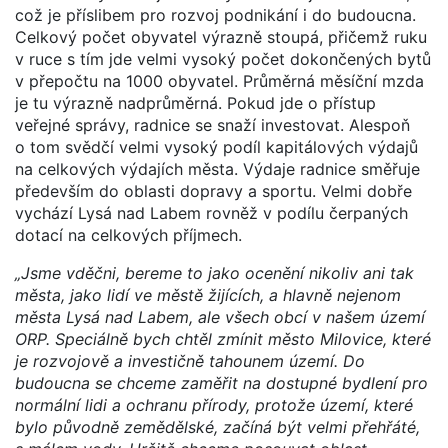
což je příslibem pro rozvoj podnikání i do budoucna.
Celkový počet obyvatel výrazně stoupá, přičemž ruku
v ruce s tím jde velmi vysoký počet dokončených bytů
v přepočtu na 1000 obyvatel. Průměrná měsíční mzda
je tu výrazně nadprůměrná. Pokud jde o přístup
veřejné správy, radnice se snaží investovat. Alespoň
o tom svědčí velmi vysoký podíl kapitálových výdajů
na celkových výdajích města. Výdaje radnice směřuje
především do oblasti dopravy a sportu. Velmi dobře
vychází Lysá nad Labem rovněž v podílu čerpaných
dotací na celkových příjmech.
„Jsme vděčni, bereme to jako ocenění nikoliv ani tak
města, jako lidí ve městě žijících, a hlavně nejenom
města Lysá nad Labem, ale všech obcí v našem území
ORP. Speciálně bych chtěl zmínit město Milovice, které
je rozvojově a investičně tahounem území. Do
budoucna se chceme zaměřit na dostupné bydlení pro
normální lidi a ochranu přírody, protože území, které
bylo původně zemědělské, začíná být velmi přehřáté,