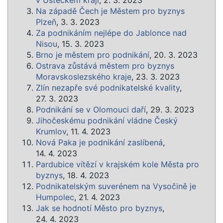
v Ústeckém kraji
, 2. 3. 2023
Na západě Čech je Městem pro byznys
Plzeň
, 3. 3. 2023
Za podnikáním nejlépe do Jablonce nad
Nisou
, 15. 3. 2023
Brno je městem pro podnikání
, 20. 3. 2023
Ostrava zůstává městem pro byznys
Moravskoslezského kraje
, 23. 3. 2023
Zlín nezapře své podnikatelské kvality
,
27. 3. 2023
Podnikání se v Olomouci daří
, 29. 3. 2023
Jihočeskému podnikání vládne Český
Krumlov
, 11. 4. 2023
Nová Paka je podnikání zaslíbená
,
14. 4. 2023
Pardubice vítězí v krajském kole Města pro
byznys
, 18. 4. 2023
Podnikatelským suverénem na Vysočině je
Humpolec
, 21. 4. 2023
Jak se hodnotí Město pro byznys
,
24. 4. 2023