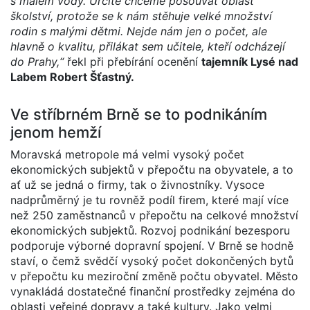
s málem vody. Určitě chceme posouvat oblast
školství, protože se k nám stěhuje velké množství
rodin s malými dětmi. Nejde nám jen o počet, ale
hlavně o kvalitu, přilákat sem učitele, kteří odcházejí
do Prahy,“
řekl při přebírání ocenění
tajemník Lysé nad
Labem Robert Šťastný.
Ve stříbrném Brně se to podnikáním
jenom hemží
Moravská metropole má velmi vysoký počet
ekonomických subjektů v přepočtu na obyvatele, a to
ať už se jedná o firmy, tak o živnostníky. Vysoce
nadprůměrný je tu rovněž podíl firem, které mají více
než 250 zaměstnanců v přepočtu na celkové množství
ekonomických subjektů. Rozvoj podnikání bezesporu
podporuje výborné dopravní spojení. V Brně se hodně
staví, o čemž svědčí vysoký počet dokončených bytů
v přepočtu ku meziroční změně počtu obyvatel. Město
vynakládá dostatečné finanční prostředky zejména do
oblasti veřejné dopravy a také kultury. Jako velmi