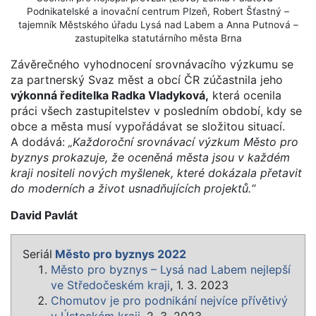
Podnikatelské a inovační centrum Plzeň, Robert Šťastný –
tajemník Městského úřadu Lysá nad Labem a Anna Putnová –
zastupitelka statutárního města Brna
Závěrečného vyhodnocení srovnávacího výzkumu se
za partnerský Svaz měst a obcí ČR zúčastnila jeho
výkonná ředitelka Radka Vladyková,
která ocenila
práci všech zastupitelstev v posledním období, kdy se
obce a města musí vypořádávat se složitou situací.
A dodává:
„Každoroční srovnávací výzkum Město pro
byznys prokazuje, že oceněná města jsou v každém
kraji nositeli nových myšlenek, které dokázala přetavit
do moderních a život usnadňujících projektů.“
David Pavlát
Seriál
Město pro byznys 2022
Město pro byznys – Lysá nad Labem nejlepší
ve Středočeském kraji
, 1. 3. 2023
Chomutov je pro podnikání nejvíce přívětivý