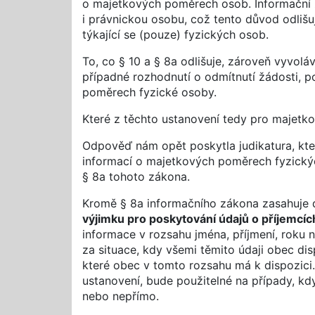
o majetkových poměrech osob. Informační z
i právnickou osobu, což tento důvod odlišu
týkající se (pouze) fyzických osob.
To, co § 10 a § 8a odlišuje, zároveň vyvolá
případné rozhodnutí o odmítnutí žádosti, 
poměrech fyzické osoby.
Které z těchto ustanovení tedy pro majetk
Odpověď nám opět poskytla judikatura, kte
informací o majetkových poměrech fyzickýc
§ 8a tohoto zákona.
Kromě § 8a informačního zákona zasahuje 
výjimku pro poskytování údajů o příjemcíc
informace v rozsahu jména, příjmení, roku 
za situace, kdy všemi těmito údaji obec di
které obec v tomto rozsahu má k dispozici.
ustanovení, bude použitelné na případy, k
nebo nepřímo.