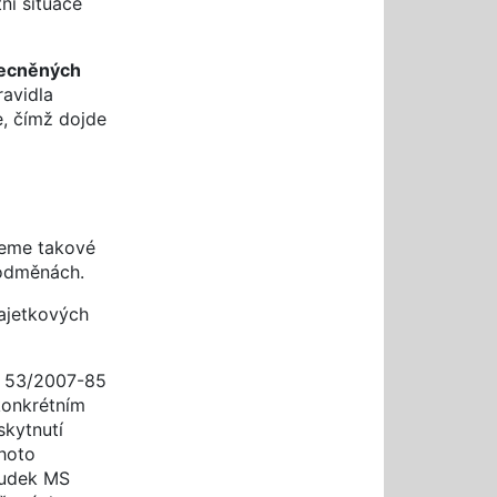
ní situace
becněných
ravidla
, čímž dojde
neme takové
 odměnách.
majetkových
As 53/2007-85
konkrétním
skytnutí
hoto
zsudek MS