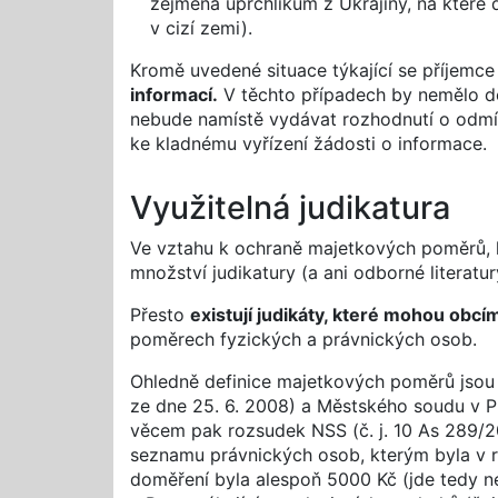
zejména uprchlíkům z Ukrajiny, na které d
v cizí zemi).
Kromě uvedené situace týkající se příjemce
informací.
V těchto případech by nemělo doc
nebude namístě vydávat rozhodnutí o odmí
ke kladnému vyřízení žádosti o informace.
Využitelná judikatura
Ve vztahu k ochraně majetkových poměrů, 
množství judikatury (a ani odborné literatu
Přesto
existují judikáty, které mohou obc
poměrech fyzických a právnických osob.
Ohledně definice majetkových poměrů jsou 
ze dne 25. 6. 2008) a Městského soudu v Pr
věcem pak rozsudek NSS (č. j. 10 As 289/20
seznamu právnických osob, kterým byla v 
doměření byla alespoň 5000 Kč (jde tedy ne