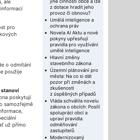
jiné činnosti obce a lze
, ale
z dotace hradit jeho
 informací
provoz či obnovu?
Umělá inteligence a
ochrana práv
ost pro
Novela AI Aktu a nové
tkových
pokyny upřesňují
pravidla pro využívání
umělé inteligence
Hlavní změny
stavebního zákona
de o odmítání
Územní plánování pro
e použije
města: Na co si dát
pozor při změnách a
zkušenosti
 stanoví
z úspěšných případů
ona poskytují
Vláda schválila novelu
 To samozřejmě
zákona o obcích: Posílí
informace,
spolupráci obcí a
eciální
upraví pravidla
ať už přímo
odměňování
zastupitelů
Modernizovaný