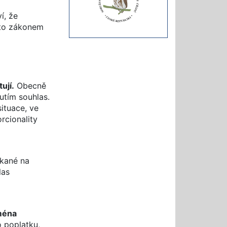
í, že
mto zákonem
ují.
Obecně
utím souhlas.
ituace, ve
rcionality
skané na
las
jména
o poplatku,