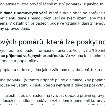
poplatníkem, zda odvádí řádně místní poplatek, z jakého tit
ch daně z nemovitých věcí,
které získala obec od správce d
oeficientu daně z nemovitých věcí na svém území, aby měla
něna. V ostatních případech bude ve vztahu k dani z nemov
ný správce daně.
kových poměrů, které lze poskytn
vých poměrů, bude informací chráněnou. Ve smyslu § 8b i
í se příjemců veřejných prostředků.
Ve vztahu k místním 
ormace o poplatníkovi,
 poplatku (zde se jedná jak o zákonné osvobození, tak o o
ího poplatku (v tomto případě půjde o situace, kdy poplat
o pouze ve vztahu k části, kterou nehradil z důvodu poskytnu
minulosti např. s ohledem na tvrdost dopadu právní úpravy n
dosažení zletilosti, nedávno vzhledem k pandemii koronavi