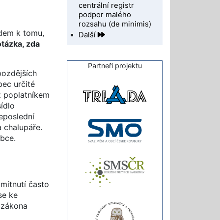
centrální registr
podpor malého
rozsahu (de minimis)
edem k tomu,
Další
otázka, zda
Partneři projektu
pozdějších
bec určité
ž poplatníkem
ídlo
eposlední
 chalupáře.
bce.
mítnutí často
se ke
e zákona