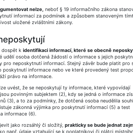
rgumentovat nelze,
neboť § 19 informačního zákona stanov
kytnutí informací za podmínek a způsobem stanoveným tí
ivost uložené zvláštními zákony.
neposkytují
í dospět k
identifikaci informací, které se obecně neposkyt
ré udělí osoba dotčená žádostí o informace s jejich poskytn
ro neposkytnutí informací. Stejný závěr bude platit pro s
 poskytnutí informace nebo ve které provedený test propo
áží právo na informace.
 uvést, že se neposkytují ty informace, které vypovídají
jsou povinným subjektem (2), kdy se jedná o informace zí
 (3), a to za podmínky, že dotčená osoba neudělila souh
stuje zákonná výjimka pro poskytnutí informací (5) a test
a informace (6).
vit jako rozsáhlý či složitý,
prakticky se bude jednat ze
ko např. údaje vztahující se k poplatníkovi či plátci místníh