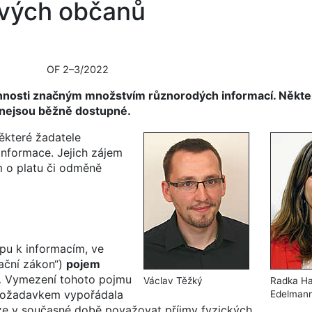
svých občanů
OF 2–3/2022
činnosti značným množstvím různorodých informací. Někter
é nejsou běžně dostupné.
některé žadatele
informace. Jejich zájem
m o platu či odměně
pu k informacím, ve
mační zákon“)
pojem
.
Vymezení tohoto pojmu
Václav Těžký
Radka Ha
o požadavkem vypořádala
Edelman
lze v současné době považovat příjmy fyzických