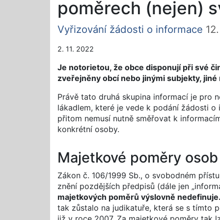
poměrech (nejen) 
Vyřizování žádosti o informace
12.
2. 11. 2022
Je notorietou, že obce disponují při své 
zveřejněny obcí nebo jinými subjekty, jin
Právě tato druhá skupina informací je pro 
lákadlem, které je vede k podání žádosti o 
přitom nemusí nutně směřovat k informací
konkrétní osoby.
Majetkové poměry osob
Zákon č. 106/1999 Sb., o svobodném přístu
znění pozdějších předpisů (dále jen „infor
majetkových poměrů výslovně nedefinuje
tak zůstalo na judikatuře, která se s tímt
již v roce 2007. Za majetkové poměry tak 