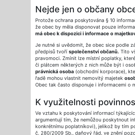
Nejde jen o občany obc
Protože ochrana poskytována § 10 informa
že obec by měla disponovat pouze informace
má obec k dispozici i informace o majetk
Je nutné si uvědomit, že obec sice podle zá
předpisů tvoří
společenství občanů.
Tito v
pravomoci. Zmínit lze místní poplatky, kt
či plátcem některých z nich může být i os
právnická osoba
(obchodní korporace), kt
řadě mohou vlastnit nemovitý majetek
osob
Obec tak často disponuje i informacemi o
K využitelnosti povinnos
Ve vztahu k poskytování informací týkající
argumentují tím, že nemůžou poskytnout inf
konkrétnímu poplatníkovi), jelikož by tím 
č. 280/2009 Sb., daňový řád, ve znění pozd