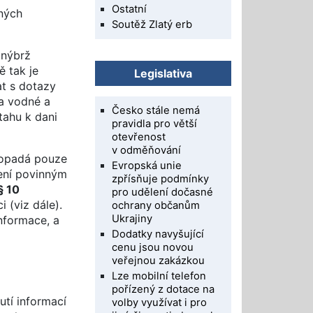
Ostatní
iných
Soutěž Zlatý erb
 nýbrž
ě tak je
Legislativa
at s dotazy
za vodné a
Česko stále nemá
tahu k dani
pravidla pro větší
otevřenost
v odměňování
 dopadá pouze
Evropská unie
ení povinným
zpřísňuje podmínky
§ 10
pro udělení dočasné
 (viz dále).
ochrany občanům
Ukrajiny
informace, a
Dodatky navyšující
cenu jsou novou
veřejnou zakázkou
Lze mobilní telefon
pořízený z dotace na
tí informací
volby využívat i pro