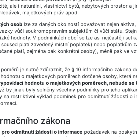
, ale i naturální, vlastnictví bytů, nebytových prostor a j
hledávek, majetkových práv apod.
kých osob
lze za daných okolností považovat nejen aktiva,
ávazky vůči soukromoprávním subjektům či vůči státu. Stejn
ké hodnoty. V podmínkách obcí se lze asi nejčastěji setk
a soused platí zavedený místní poplatek) nebo poplatkům 
bčané platí, zejména pak konkrétní osoby), méně pak ve vz
h poměrů je nutné zdůraznit, že § 10 informačního zákona
cí hodnotu o majetkových poměrech dotčené osoby, která n
ypovídací hodnotu o majetkových poměrech, nebude se 
yž by jinak byly splněny všechny podmínky pro jeho aplikaci
y na restriktivní výklad podmínek pro odmítnutí žádosti o 
formací.
ormačního zákona
 pro odmítnutí žádosti o informace
požadavek na poskytnu