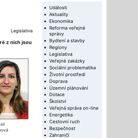
Události
Aktuality
Ekonomika
Reforma veřejné
Legislativa
správy
Bydlení a stavby
é z nich jsou
Regiony
Legislativa
Veřejné zakázky
Sociální problematika
Životní prostředí
Doprava
Územní plánování
Dotace
Školství
Veřejná správa on-line
Energetika
Cestovní ruch
sil
Bezpečnost
nová
Zahraničí