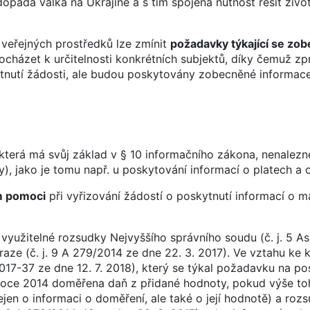
opadá válka na Ukrajině a s tím spojená nutnost řešit život
 veřejných prostředků lze zmínit
požadavky týkající se zo
házet k určitelnosti konkrétních subjektů, díky čemuž zp
tnutí žádosti, ale budou poskytovány zobecněné informace
která má svůj základ v § 10 informačního zákona, nenalez
ry), jako je tomu např. u poskytování informací o platech a
ím pomoci
při vyřizování žádostí o poskytnutí informací o 
využitelné rozsudky Nejvyššího správního soudu (č. j. 5 
aze (č. j. 9 A 279/2014 ze dne 22. 3. 2017). Ve vztahu ke 
17-37 ze dne 12. 7. 2018), který se týkal požadavku na po
roce 2014 doměřena daň z přidané hodnoty, pokud výše to
jen o informaci o doměření, ale také o její hodnotě) a ro