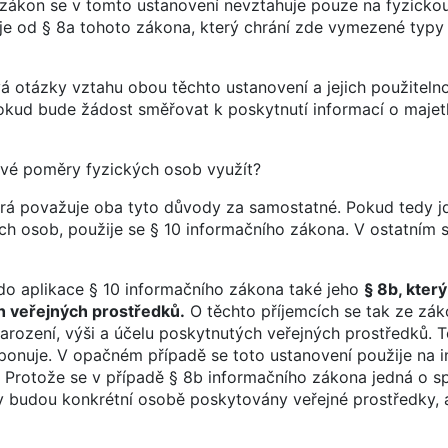
ákon se v tomto ustanovení nevztahuje pouze na fyzickou
je od § 8a tohoto zákona, který chrání zde vymezené typy
vá otázky vztahu obou těchto ustanovení a jejich použiteln
pokud bude žádost směřovat k poskytnutí informací o maje
ové poměry fyzických osob využít?
rá považuje oba tyto důvody za samostatné. Pokud tedy j
h osob, použije se § 10 informačního zákona. V ostatním s
do aplikace § 10 informačního zákona také jeho
§ 8b, který
h veřejných prostředků.
O těchto příjemcích se tak ze zák
narození, výši a účelu poskytnutých veřejných prostředků.
sponuje. V opačném případě se toto ustanovení použije na 
 Protože se v případě § 8b informačního zákona jedná o sp
dy budou konkrétní osobě poskytovány veřejné prostředky, 