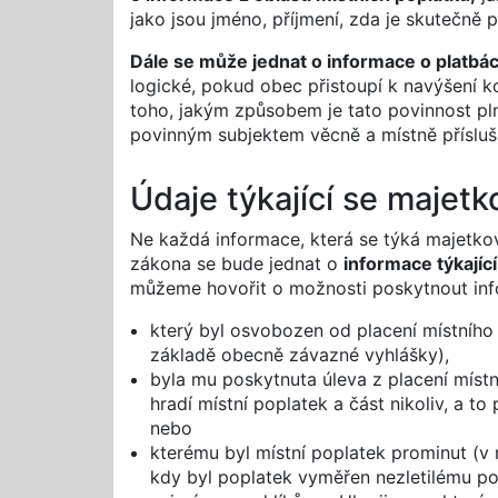
jako jsou jméno, příjmení, zda je skutečně 
Dále se může jednat o informace o platbá
logické, pokud obec přistoupí k navýšení k
toho, jakým způsobem je tato povinnost pl
povinným subjektem věcně a místně přísluš
Údaje týkající se majet
Ne každá informace, která se týká majetko
zákona se bude jednat o
informace týkajíc
můžeme hovořit o možnosti poskytnout inf
který byl osvobozen od placení místního
základě obecně závazné vyhlášky),
byla mu poskytnuta úleva z placení místn
hradí místní poplatek a část nikoliv, a t
nebo
kterému byl místní poplatek prominut (v 
kdy byl poplatek vyměřen nezletilému po 