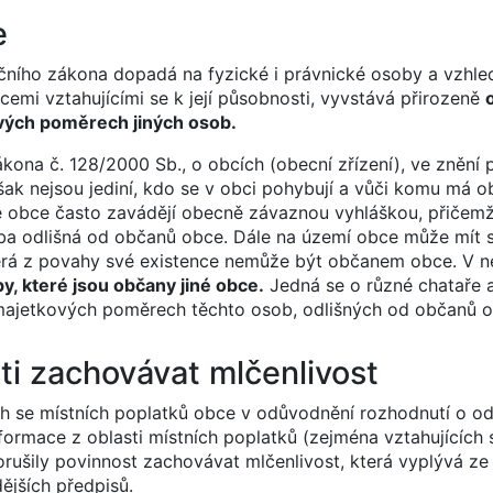
e
čního zákona dopadá na fyzické i právnické osoby a vzhl
mi vztahujícími se k její působnosti, vyvstává přirozeně
ových poměrech jiných osob.
kona č. 128/2000 Sb., o obcích (obecní zřízení), ve znění 
šak nejsou jediní, kdo se v obci pohybují a vůči komu má o
eré obce často zavádějí obecně závaznou vyhláškou, přičem
oba odlišná od občanů obce. Dále na území obce může mít s
erá z povahy své existence nemůže být občanem obce. V n
y, které jsou občany jiné obce.
Jedná se o různé chataře a
 majetkových poměrech těchto osob, odlišných od občanů o
ti zachovávat mlčenlivost
ch se místních poplatků obce v odůvodnění rozhodnutí o od
ormace z oblasti místních poplatků (zejména vztahujících 
porušily povinnost zachovávat mlčenlivost, která vyplývá z
ějších předpisů.