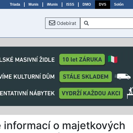
Triada
Munis
iMunis
ISSS
DMO
DVS
Solón
Odebírat
 informací o majetkových