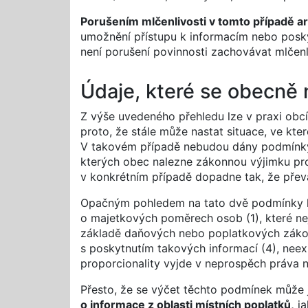
Porušením mlčenlivosti v tomto případě a
umožnění přístupu k informacím nebo pos
není porušení povinnosti zachovávat mlčenl
Údaje, které se obecně 
Z výše uvedeného přehledu lze v praxi obc
proto, že stále může nastat situace, ve kte
V takovém případě nebudou dány podmínky p
kterých obec nalezne zákonnou výjimku pro
v konkrétním případě dopadne tak, že přev
Opačným pohledem na tato dvě podmínky lze
o majetkových poměrech osob (1), které ne
základě daňových nebo poplatkových zákonů
s poskytnutím takových informací (4), neexi
proporcionality vyjde v neprospěch práva n
Přesto, že se výčet těchto podmínek může je
o informace z oblasti místních poplatků,
ja