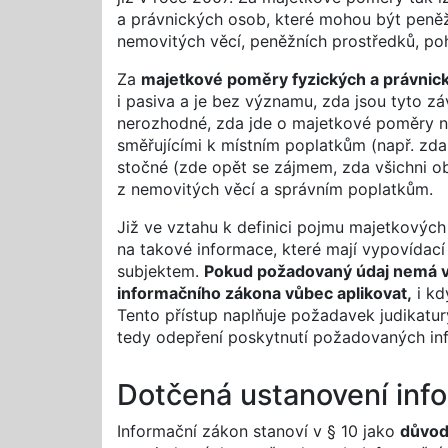
a právnických osob, které mohou být peněžité
nemovitých věcí, peněžních prostředků, po
Za
majetkové poměry fyzických a právnic
i pasiva a je bez významu, zda jsou tyto z
nerozhodné, zda jde o majetkové poměry níz
směřujícími k místním poplatkům (např. zd
stočné (zde opět se zájmem, zda všichni o
z nemovitých věcí a správním poplatkům.
Již ve vztahu k definici pojmu majetkovýc
na takové informace, které mají vypovída
subjektem.
Pokud požadovaný údaj nemá v
informačního zákona vůbec aplikovat,
i kd
Tento přístup naplňuje požadavek judikatur
tedy odepření poskytnutí požadovaných in
Dotčená ustanovení inf
Informační zákon stanoví v § 10 jako
důvod