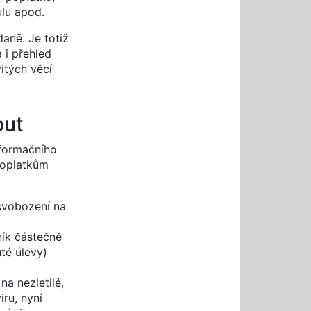
ulu apod.
aně. Je totiž
 i přehled
itých věcí
out
nformačního
poplatkům
svobození na
ník částečně
té úlevy)
a nezletilé,
ru, nyní