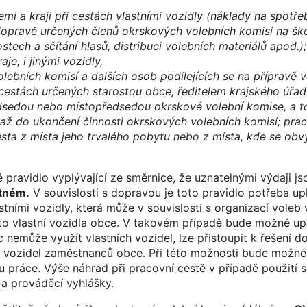
 a kraji při cestách vlastními vozidly (náklady na spotř
 dopravě určených členů okrskových volebních komisí na ško
tech a sčítání hlasů, distribuci volebních materiálů apod.)
je, i jinými vozidly,
ebních komisí a dalších osob podílejících se na přípravě v
 cestách určených starostou obce, ředitelem krajského úřa
sedou nebo místopředsedou okrskové volební komise, a t
 až do ukončení činnosti okrskových volebních komisí; pra
sta z místa jeho trvalého pobytu nebo z místa, kde se obvy
pravidlo vyplývající ze směrnice, že uznatelnými výdaji j
utném.
V souvislosti s dopravou je toto pravidlo potřeba up
ními vozidly, která může v souvislosti s organizací voleb 
to vlastní vozidla obce. V takovém případě bude možné upl
nemůže využít vlastních vozidel, lze přistoupit k řešení d
 vozidel zaměstnanců obce. Při této možnosti bude možné 
u práce. Výše náhrad při pracovní cestě v případě použití s
 a prováděcí vyhlášky.