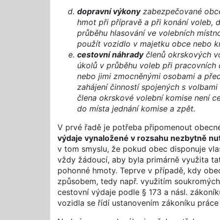
dopravní výkony
zabezpečované obcemi
hmot při přípravě a při konání voleb,
průběhu hlasování ve volebních místnos
použít vozidlo v majetku obce nebo kra
cestovní náhrady
členů okrskových vol
úkolů v průběhu voleb při pracovních
nebo jimi zmocněnými osobami a před
zahájení činností spojených s volbami
člena okrskové volební komise není ce
do místa jednání komise a zpět.
V prvé řadě je potřeba připomenout obecné 
výdaje vynaložené v rozsahu nezbytně n
v tom smyslu, že pokud obec disponuje vlast
vždy žádoucí, aby byla primárně využita ta
pohonné hmoty. Teprve v případě, kdy obec 
způsobem, tedy např. využitím soukromých
cestovní výdaje podle § 173 a násl. zákoník
vozidla se řídí ustanovením zákoníku práce