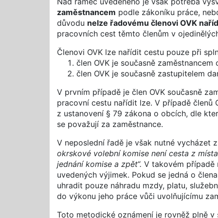
Nad rámec uvedeného je však potřeba vysvě
zaměstnancem
podle zákoníku práce, neb
důvodu
nelze řadovému členovi OVK naříd
pracovních cest těmto členům v ojedinělýc
Členovi OVK lze nařídit cestu pouze při sp
člen OVK je současně zaměstnancem 
člen OVK je současně zastupitelem da
V prvním případě je člen OVK současně zam
pracovní cestu nařídit lze. V případě členů
z ustanovení § 79 zákona o obcích, dle kt
se považují za zaměstnance.
V neposlední řadě je však nutné vycházet z
okrskové volební komise není cesta z místa
jednání komise a zpět“.
V takovém případě ne
uvedených výjimek. Pokud se jedná o člena 
uhradit pouze náhradu mzdy, platu, služeb
do výkonu jeho práce vůči uvolňujícímu zam
Toto metodické oznámení je rovněž plně v 