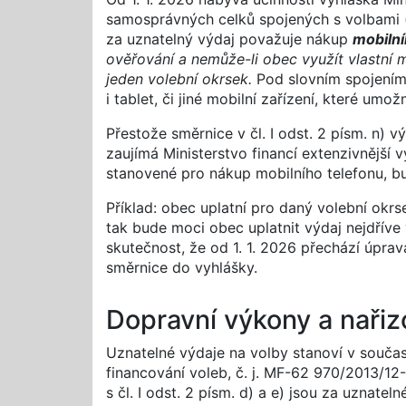
samosprávných celků spojených s volbami 
za uznatelný výdaj považuje nákup
mobilní
ověřování a nemůže-li obec využít vlastní 
jeden volební okrsek.
Pod slovním spojením „
i tablet, či jiné mobilní zařízení, které um
Přestože směrnice v čl. I odst. 2 písm. n) v
zaujímá Ministerstvo financí extenzivnější
stanovené pro nákup mobilního telefonu, b
Příklad: obec uplatní pro daný volební okrs
tak bude moci obec uplatnit výdaj nejdříve 
skutečnost, že od 1. 1. 2026 přechází úpra
směrnice do vyhlášky.
Dopravní výkony a nařiz
Uznatelné výdaje na volby stanoví v současn
financování voleb, č. j. MF-62 970/2013/12
s čl. I odst. 2 písm. d) a e) jsou za uznate