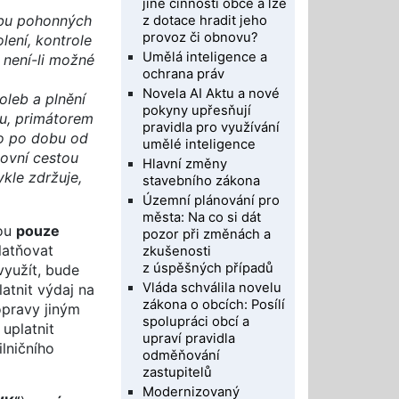
jiné činnosti obce a lze
ebu pohonných
z dotace hradit jeho
provoz či obnovu?
lení, kontrole
Umělá inteligence a
; není-li možné
ochrana práv
Novela AI Aktu a nové
oleb a plnění
pokyny upřesňují
du, primátorem
pravidla pro využívání
o po dobu od
umělé inteligence
covní cestou
Hlavní změny
kle zdržuje,
stavebního zákona
Územní plánování pro
města: Na co si dát
sou
pouze
pozor při změnách a
latňovat
zkušenosti
z úspěšných případů
využít, bude
Vláda schválila novelu
atnit výdaj na
zákona o obcích: Posílí
opravy jiným
spolupráci obcí a
uplatnit
upraví pravidla
ilničního
odměňování
zastupitelů
Modernizovaný