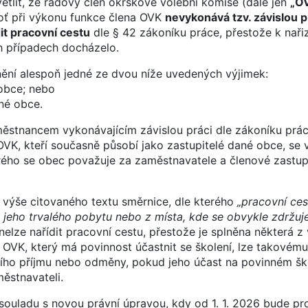
tlit, že řadový člen okrskové volební komise (dále jen
„O
oť při výkonu funkce člena OVK
nevykonává tzv. závislou p
it pracovní cestu
dle § 42 zákoníku práce, přestože k naři
h případech docházelo.
lnění alespoň jedné ze dvou níže uvedených výjimek:
obce; nebo
né obce.
ěstnancem vykonávajícím závislou práci dle zákoníku prác
 OVK, kteří současně působí jako zastupitelé dané obce, se 
erého se obec považuje za zaměstnavatele a členové zastup
 výše citovaného textu směrnice, dle kterého
„pracovní ces
 jeho trvalého pobytu nebo z místa, kde se obvykle zdržuj
lze nařídit pracovní cestu, přestože je splněna některá z
OVK, který má povinnost účastnit se školení, lze takovému
ního příjmu nebo odměny, pokud jeho účast na povinném šk
ěstnavateli.
souladu s novou právní úpravou, kdy od 1. 1. 2026 bude pr