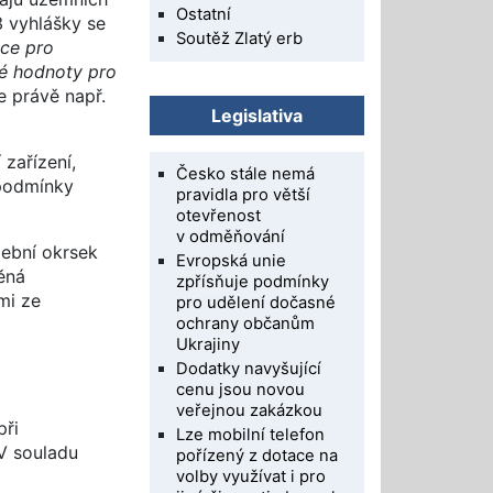
Ostatní
3 vyhlášky se
Soutěž Zlatý erb
ace pro
né hodnoty pro
e právě např.
Legislativa
 zařízení,
Česko stále nemá
 podmínky
pravidla pro větší
otevřenost
v odměňování
lební okrsek
Evropská unie
něná
zpřísňuje podmínky
mi ze
pro udělení dočasné
ochrany občanům
Ukrajiny
Dodatky navyšující
cenu jsou novou
veřejnou zakázkou
při
Lze mobilní telefon
 V souladu
pořízený z dotace na
volby využívat i pro