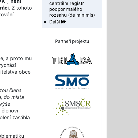
VK“
)
není
centrální registr
ráci.
Z tohoto
podpor malého
zování
rozsahu (de minimis)
Další
Partneři projektu
e, a proto mu
vychází
itelstva obce
tou člena
e, do místa
 výše
 členovi
olení zasáhla
oblematiku