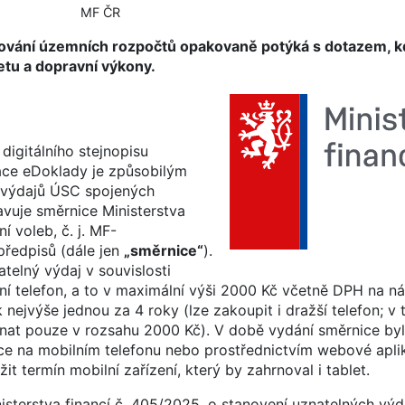
MF ČR
ování územních rozpočtů opakovaně potýká s dotazem, k
etu a dopravní výkony.
digitálního stejnopisu
ace eDoklady je způsobilým
 výdajů ÚSC spojených
avuje směrnice Ministerstva
í voleb, č. j. MF-
předpisů (dále jen
„směrnice“
).
atelný výdaj v souvislosti
í telefon, a to v maximální výši 2000 Kč včetně DPH na n
 nejvýše jednou za 4 roky (lze zakoupit i dražší telefon; v
dnat pouze v rozsahu 2000 Kč). V době vydání směrnice by
ce na mobilním telefonu nebo prostřednictvím webové apli
 termín mobilní zařízení, který by zahrnoval i tablet.
nisterstva financí č. 405/2025, o stanovení uznatelných vý