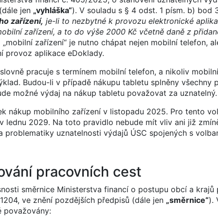
(dále jen
„vyhláška“
). V souladu s § 4 odst. 1 písm. b) bod 
ho zařízení,
je-li to nezbytné k provozu elektronické aplik
mobilní zařízení, a to do výše 2000 Kč včetně daně z přida
mobilní zařízení“ je nutno chápat nejen mobilní telefon, al
ožní provoz aplikace eDoklady.
ýslovně pracuje s termínem mobilní telefon, a nikoliv mobilní
 výklad. Budou-li v případě nákupu tabletu splněny všechny
ude možné výdaj na nákup tabletu považovat za uznatelný.
ek nákup mobilního zařízení v listopadu 2025. Pro tento vo
v lednu 2029. Na toto pravidlo nebude mít vliv ani již zmí
va problematiky uznatelnosti výdajů ÚSC spojených s volba
ování pracovních cest
osti směrnice Ministerstva financí o postupu obcí a krajů 
-1204, ve znění pozdějších předpisů (dále jen
„směrnice“
).
lné považovány: