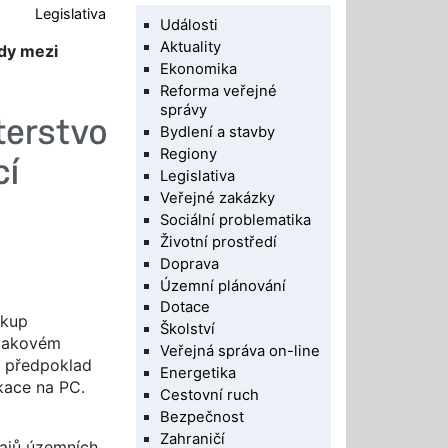
Legislativa
Události
Aktuality
dy mezi
Ekonomika
Reforma veřejné
správy
Bydlení a stavby
Regiony
Legislativa
Veřejné zakázky
Sociální problematika
Životní prostředí
Doprava
Územní plánování
Dotace
ákup
Školství
 takovém
Veřejná správa on-line
l předpoklad
Energetika
kace na PC.
Cestovní ruch
Bezpečnost
Zahraničí
dajů územních