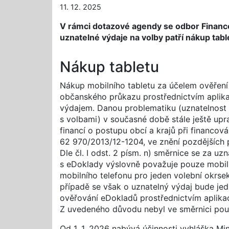
11. 12. 2025
V rámci dotazové agendy se odbor Financ
uznatelné výdaje na volby patří nákup tabl
Nákup tabletu
Nákup mobilního tabletu za účelem ověření 
občanského průkazu prostřednictvím aplik
výdajem. Danou problematiku (uznatelnost
s volbami) v současné době stále ještě upr
financí o postupu obcí a krajů při financován
62 970/2013/12-1204, ve znění pozdějších 
Dle čl. I odst. 2 písm. n) směrnice se za uzn
s eDoklady výslovně považuje pouze mobiln
mobilního telefonu pro jeden volební okrsek
případě se však o uznatelný výdaj bude je
ověřování eDokladů prostřednictvím aplika
Z uvedeného důvodu nebyl ve směrnici použit
Od 1. 1. 2026 nabývá účinnosti vyhláška Mi