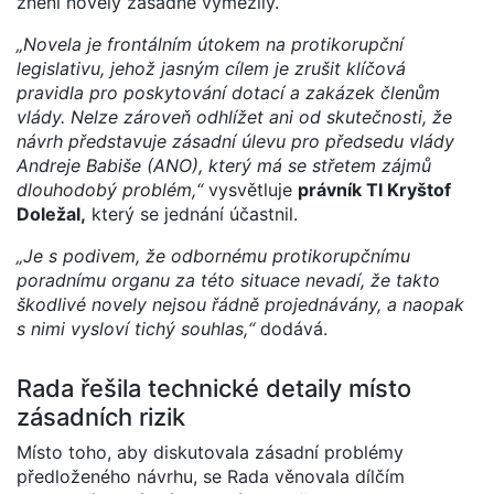
znění novely zásadně vymezily.
„Novela je frontálním útokem na protikorupční
legislativu, jehož jasným cílem je zrušit klíčová
pravidla pro poskytování dotací a zakázek členům
vlády. Nelze zároveň odhlížet ani od skutečnosti, že
návrh představuje zásadní úlevu pro předsedu vlády
Andreje Babiše (ANO), který má se střetem zájmů
dlouhodobý problém,“
vysvětluje
právník TI Kryštof
Doležal,
který se jednání účastnil.
„Je s podivem, že odbornému protikorupčnímu
poradnímu organu za této situace nevadí, že takto
škodlivé novely nejsou řádně projednávány, a naopak
s nimi vysloví tichý souhlas,“
dodává.
Rada řešila technické detaily místo
zásadních rizik
Místo toho, aby diskutovala zásadní problémy
předloženého návrhu, se Rada věnovala dílčím