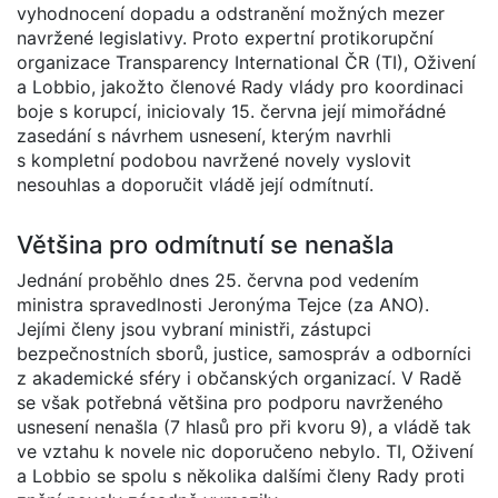
vyhodnocení dopadu a odstranění možných mezer
navržené legislativy. Proto expertní protikorupční
organizace Transparency International ČR (TI), Oživení
a Lobbio, jakožto členové Rady vlády pro koordinaci
boje s korupcí, iniciovaly 15. června její mimořádné
zasedání s návrhem usnesení, kterým navrhli
s kompletní podobou navržené novely vyslovit
nesouhlas a doporučit vládě její odmítnutí.
Většina pro odmítnutí se nenašla
Jednání proběhlo dnes 25. června pod vedením
ministra spravedlnosti Jeronýma Tejce (za ANO).
Jejími členy jsou vybraní ministři, zástupci
bezpečnostních sborů, justice, samospráv a odborníci
z akademické sféry i občanských organizací. V Radě
se však potřebná většina pro podporu navrženého
usnesení nenašla (7 hlasů pro při kvoru 9), a vládě tak
ve vztahu k novele nic doporučeno nebylo. TI, Oživení
a Lobbio se spolu s několika dalšími členy Rady proti