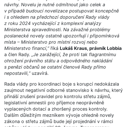
návrhy. Novelu je nutné odmítnout jako celek a
v případě budoucí novelizace postupovat koncepčně
i s ohledem na předchozí doporučení Rady vlády
z roku 2024 vycházející z komplexní analýzy
Ministerstva spravedlnosti. Na závažné problémy
poslanecké novely ostatně upozorňují i připomínková
místa – Ministerstvo pro místní rozvoj nebo
Ministerstvo financí,“
říká
Lukáš Kraus, právník Lobbia
a člen Rady.
„Je zarážející, že proti tak flagrantnímu
ohrožení právního státu a odpovědného nakládání
s penězi občanů se ostatní členové Rady přímo
nepostavili,“
uzavírá.
Rada vlády pro koordinaci boje s korupcí nedokázala
zaujmout negativní odborné stanovisko k návrhu, který
přináší zrušení pravidel pro kontrolu střetu zájmů,
legislativní amnestii pro příjemce neoprávněně
vyplacených dotací a zhoršený proces kontroly.
Dalším důležitým mezníkem vývoje ohledně novely
zákona o střetu zájmů bude její projednání v rámci