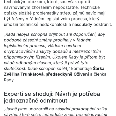
technickým otázkám, které jsou však oproti
navrhovaným zhoršením nepodstatné. Technické
otázky složité problematiky střetu zájmů navíc mají
být řešeny v řádném legislativním procesu, který
umožní technické nedokonalosti a nesoulady odstranit.
„Rada nebyla schopna přijmout ani doporučení, aby
podobné zásadní změny probíhaly v řádném
legislativním procesu, vládním návrhem
s vypracováním analýzy dopadů a mezirezortním
připomínkovým řízením. Úkolem Rady je přitom být
vládě odborným hlasem, který ji právě tyto
skutečnosti bude schopen sdělit,“
komentuje
Šárka
Zvěřina Trunkátová, předsedkyně Oživení
a členka
Rady.
Experti se shodují: Návrh je potřeba
jednoznačně odmítnout
„Jasně jsme upozornili na zásadní prokorupční rizika
návrhu, které nelze jednoduše zhojit pozměňovacími