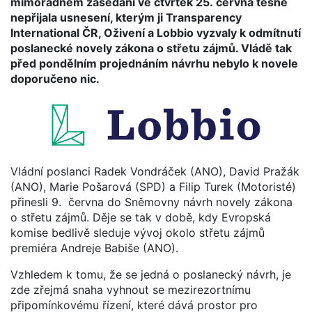
mimořádném zasedání ve čtvrtek 25. června těsně
nepřijala usnesení, kterým ji Transparency
International ČR, Oživení a Lobbio vyzvaly k odmítnutí
poslanecké novely zákona o střetu zájmů. Vládě tak
před pondělním projednáním návrhu nebylo k novele
doporučeno nic.
Vládní poslanci Radek Vondráček (ANO), David Pražák
(ANO), Marie Pošarová (SPD) a Filip Turek (Motoristé)
přinesli 9. června do Sněmovny návrh novely zákona
o střetu zájmů. Děje se tak v době, kdy Evropská
komise bedlivě sleduje vývoj okolo střetu zájmů
premiéra Andreje Babiše (ANO).
Vzhledem k tomu, že se jedná o poslanecký návrh, je
zde zřejmá snaha vyhnout se mezirezortnímu
připomínkovému řízení, které dává prostor pro