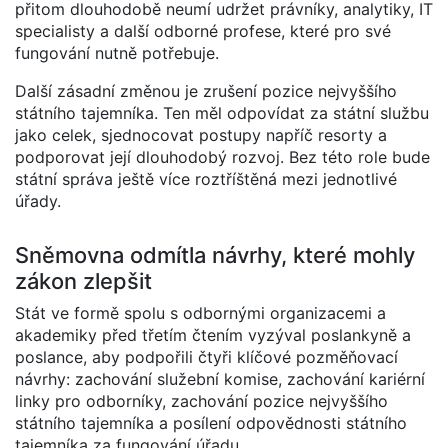
přitom dlouhodobě neumí udržet právníky, analytiky, IT
specialisty a další odborné profese, které pro své
fungování nutně potřebuje.
Další zásadní změnou je zrušení pozice nejvyššího
státního tajemníka. Ten měl odpovídat za státní službu
jako celek, sjednocovat postupy napříč resorty a
podporovat její dlouhodobý rozvoj. Bez této role bude
státní správa ještě více roztříštěná mezi jednotlivé
úřady.
Sněmovna odmítla návrhy, které mohly
zákon zlepšit
Stát ve formě spolu s odbornými organizacemi a
akademiky před třetím čtením vyzýval poslankyně a
poslance, aby podpořili čtyři klíčové pozměňovací
návrhy: zachování služební komise, zachování kariérní
linky pro odborníky, zachování pozice nejvyššího
státního tajemníka a posílení odpovědnosti státního
tajemníka za fungování úřadu.