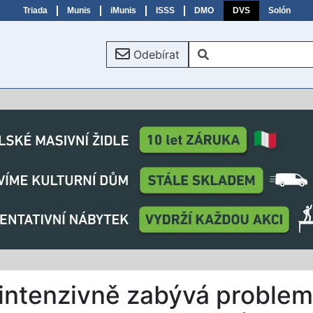
Triada
Munis
iMunis
ISSS
DMO
DVS
Solón
Odebírat
 intenzivně zabývá problem