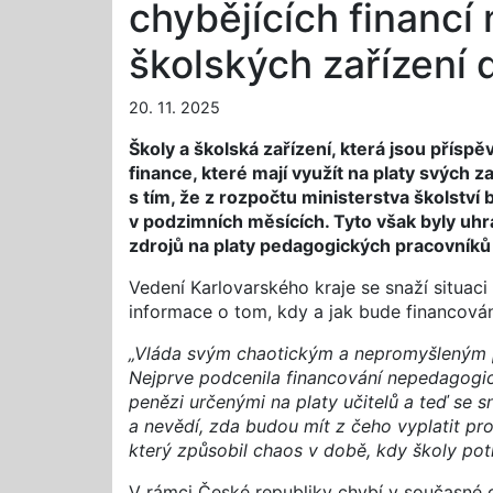
chybějících financí
školských zařízení 
20. 11. 2025
Školy a školská zařízení, která jsou přísp
finance, které mají využít na platy svých
s tím, že z rozpočtu ministerstva školstv
v podzimních měsících. Tyto však byly uhra
zdrojů na platy pedagogických pracovníků
Vedení Karlovarského kraje se snaží situaci
informace o tom, kdy a jak bude financován
„Vláda svým chaotickým a nepromyšleným p
Nejprve podcenila financování nepedagogic
penězi určenými na platy učitelů a teď se s
a nevědí, zda budou mít z čeho vyplatit p
který způsobil chaos v době, kdy školy potře
V rámci České republiky chybí v současné ch