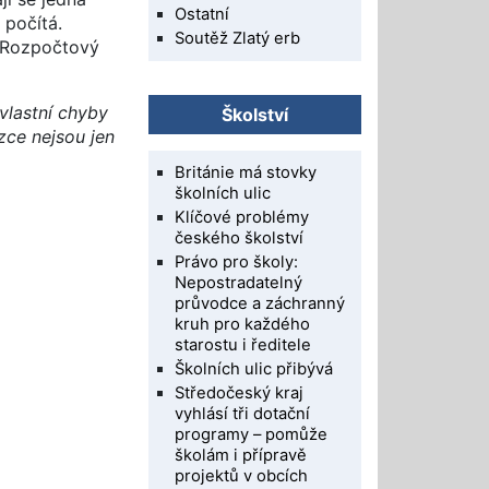
Ostatní
 počítá.
Soutěž Zlatý erb
i Rozpočtový
vlastní chyby
Školství
zce nejsou jen
Británie má stovky
školních ulic
Klíčové problémy
českého školství
Právo pro školy:
Nepostradatelný
průvodce a záchranný
kruh pro každého
starostu i ředitele
Školních ulic přibývá
Středočeský kraj
vyhlásí tři dotační
programy – pomůže
školám i přípravě
projektů v obcích