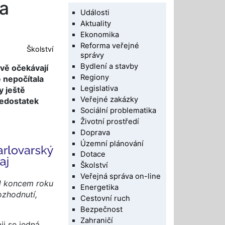
 a
Události
Aktuality
Ekonomika
Reforma veřejné
Školství
správy
Bydlení a stavby
ivě očekávají
Regiony
 nepočítala
Legislativa
y ještě
Veřejné zakázky
nedostatek
Sociální problematika
Životní prostředí
Doprava
Územní plánování
Dotace
Školství
Veřejná správa on-line
ed koncem roku
Energetika
ozhodnutí,
Cestovní ruch
Bezpečnost
Zahraničí
ji se jedná