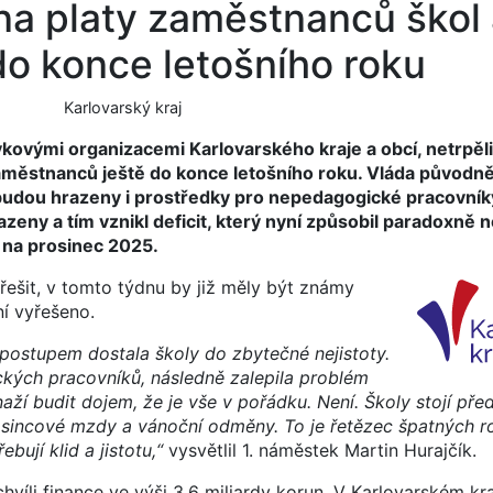
 na platy zaměstnanců škol
do konce letošního roku
Karlovarský kraj
ěvkovými organizacemi Karlovarského kraje a obcí, netrpěl
 zaměstnanců ještě do konce letošního roku. Vláda původně
í budou hrazeny i prostředky pro nepedagogické pracovník
zeny a tím vznikl deficit, který nyní způsobil paradoxně 
 na prosinec 2025.
 řešit, v tomto týdnu by již měly být známy
í vyřešeno.
ostupem dostala školy do zbytečné nejistoty.
kých pracovníků, následně zalepila problém
naží budit dojem, že je vše v pořádku. Není. Školy stojí př
rosincové mzdy a vánoční odměny. To je řetězec špatných r
bují klid a jistotu,“
vysvětlil 1. náměstek Martin Hurajčík.
víli finance ve výši 3,6 miliardy korun. V Karlovarském kra