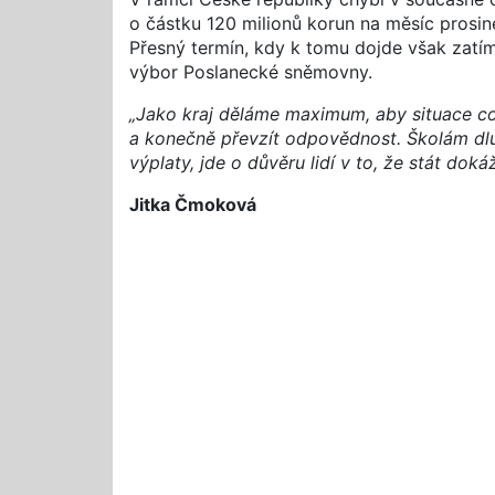
o částku 120 milionů korun na měsíc prosin
Přesný termín, kdy k tomu dojde však zatím
výbor Poslanecké sněmovny.
„Jako kraj děláme maximum, aby situace co n
a konečně převzít odpovědnost. Školám dluží
výplaty, jde o důvěru lidí v to, že stát dok
Jitka Čmoková