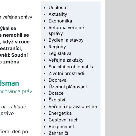
Události
Aktuality
 veřejné správy
Ekonomika
Reforma veřejné
ýkal se
správy
le nemohli se
Bydlení a stavby
, když v roce
Regiony
estraníci,
Legislativa
rovněž Soudní
Veřejné zakázky
lo změnu
Sociální problematika
Životní prostředí
Doprava
Územní plánování
Dotace
Školství
 na základě
Veřejná správa on-line
í právo
Energetika
Cestovní ruch
Bezpečnost
včera, den po
Zahraničí