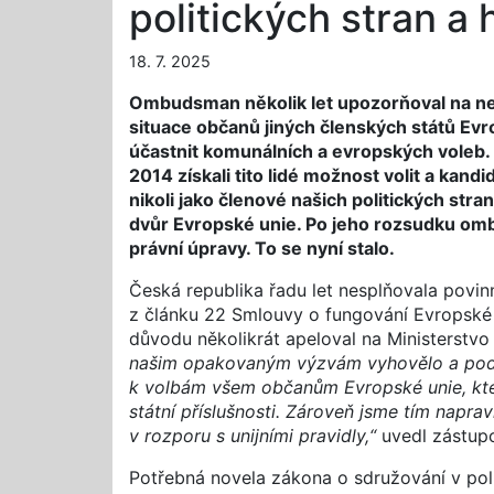
politických stran a
18. 7. 2025
Ombudsman několik let upozorňoval na ne
situace občanů jiných členských států Evr
účastnit komunálních a evropských voleb. 
2014 získali tito lidé možnost volit a kand
nikoli jako členové našich politických stra
dvůr Evropské unie. Po jeho rozsudku omb
právní úpravy. To se nyní stalo.
Česká republika řadu let nesplňovala povinn
z článku 22 Smlouvy o fungování Evropské 
důvodu několikrát apeloval na Ministerstvo 
našim opakovaným výzvám vyhovělo a podaři
k volbám všem občanům Evropské unie, kteř
státní příslušnosti. Zároveň jsme tím napra
v rozporu s unijními pravidly,“
uvedl zástup
Potřebná novela zákona o sdružování v poli