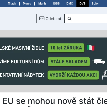
Triada
Munis
iMunis
ISSS
DMO
DVS
Solón
Odebírat
ů EU se mohou nově stát čl