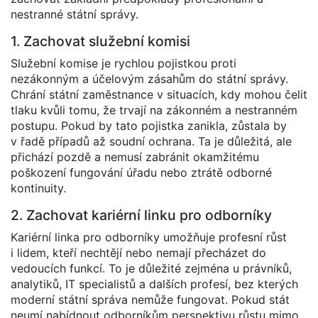
nestranné státní správy.
1. Zachovat služební komisi
Služební komise je rychlou pojistkou proti
nezákonným a účelovým zásahům do státní správy.
Chrání státní zaměstnance v situacích, kdy mohou čelit
tlaku kvůli tomu, že trvají na zákonném a nestranném
postupu. Pokud by tato pojistka zanikla, zůstala by
v řadě případů až soudní ochrana. Ta je důležitá, ale
přichází pozdě a nemusí zabránit okamžitému
poškození fungování úřadu nebo ztrátě odborné
kontinuity.
2. Zachovat kariérní linku pro odborníky
Kariérní linka pro odborníky umožňuje profesní růst
i lidem, kteří nechtějí nebo nemají přecházet do
vedoucích funkcí. To je důležité zejména u právníků,
analytiků, IT specialistů a dalších profesí, bez kterých
moderní státní správa nemůže fungovat. Pokud stát
neumí nabídnout odborníkům perspektivu růstu mimo