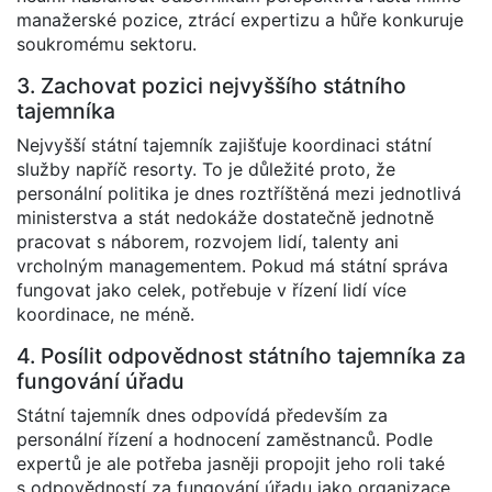
manažerské pozice, ztrácí expertizu a hůře konkuruje
soukromému sektoru.
3. Zachovat pozici nejvyššího státního
tajemníka
Nejvyšší státní tajemník zajišťuje koordinaci státní
služby napříč resorty. To je důležité proto, že
personální politika je dnes roztříštěná mezi jednotlivá
ministerstva a stát nedokáže dostatečně jednotně
pracovat s náborem, rozvojem lidí, talenty ani
vrcholným managementem. Pokud má státní správa
fungovat jako celek, potřebuje v řízení lidí více
koordinace, ne méně.
4. Posílit odpovědnost státního tajemníka za
fungování úřadu
Státní tajemník dnes odpovídá především za
personální řízení a hodnocení zaměstnanců. Podle
expertů je ale potřeba jasněji propojit jeho roli také
s odpovědností za fungování úřadu jako organizace.