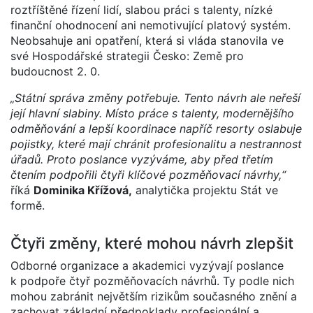
roztříštěné řízení lidí, slabou práci s talenty, nízké
finanční ohodnocení ani nemotivující platový systém.
Neobsahuje ani opatření, která si vláda stanovila ve
své Hospodářské strategii Česko: Země pro
budoucnost 2. 0.
„Státní správa změny potřebuje. Tento návrh ale neřeší
její hlavní slabiny. Místo práce s talenty, modernějšího
odměňování a lepší koordinace napříč resorty oslabuje
pojistky, které mají chránit profesionalitu a nestrannost
úřadů. Proto poslance vyzýváme, aby před třetím
čtením podpořili čtyři klíčové pozměňovací návrhy,“
říká
Dominika Křížová,
analytička projektu Stát ve
formě.
Čtyři změny, které mohou návrh zlepšit
Odborné organizace a akademici vyzývají poslance
k podpoře čtyř pozměňovacích návrhů. Ty podle nich
mohou zabránit největším rizikům současného znění a
zachovat základní předpoklady profesionální a