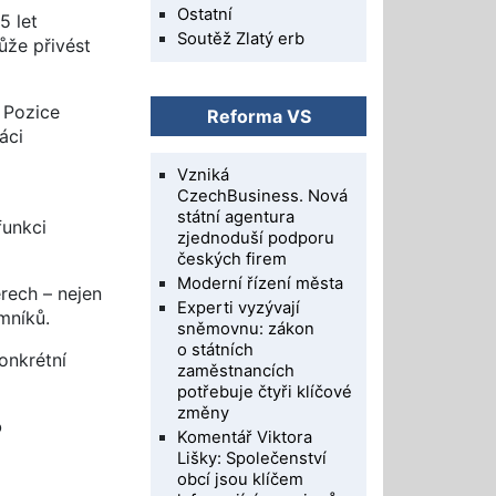
Ostatní
5 let
Soutěž Zlatý erb
ůže přivést
 Pozice
Reforma VS
áci
Vzniká
CzechBusiness. Nová
státní agentura
funkci
zjednoduší podporu
českých firem
Moderní řízení města
rech – nejen
Experti vyzývají
mníků.
sněmovnu: zákon
o státních
onkrétní
zaměstnancích
potřebuje čtyři klíčové
změny
o
Komentář Viktora
Lišky: Společenství
obcí jsou klíčem