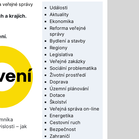
 veřejné správy
Události
Aktuality
 a krajích.
Ekonomika
Reforma veřejné
správy
ní.
Bydlení a stavby
Regiony
Legislativa
Veřejné zakázky
Sociální problematika
Životní prostředí
Doprava
Územní plánování
Dotace
Školství
Veřejná správa on-line
Energetika
emníka
Cestovní ruch
slosti – jak
Bezpečnost
Zahraničí