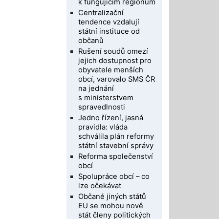
k fungujícím regionům
Centralizační
tendence vzdalují
státní instituce od
občanů
Rušení soudů omezí
jejich dostupnost pro
obyvatele menších
obcí, varovalo SMS ČR
na jednání
s ministerstvem
spravedlnosti
Jedno řízení, jasná
pravidla: vláda
schválila plán reformy
státní stavební správy
Reforma společenství
obcí
Spolupráce obcí – co
lze očekávat
Občané jiných států
EU se mohou nově
stát členy politických