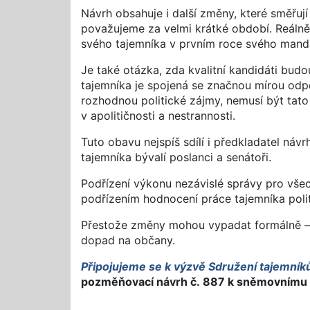
Návrh obsahuje i další změny, které směřují
považujeme za velmi krátké období. Reálně
svého tajemníka v prvním roce svého mand
Je také otázka, zda kvalitní kandidáti bud
tajemníka je spojená se značnou mírou od
rozhodnou politické zájmy, nemusí být tato po
v apolitičnosti a nestrannosti.
Tuto obavu nejspíš sdílí i předkladatel ná
tajemníka bývalí poslanci a senátoři.
Podřízení výkonu nezávislé správy pro vše
podřízením hodnocení práce tajemníka polit
Přestože změny mohou vypadat formálně – v
dopad na občany.
Připojujeme se k výzvě Sdružení tajemník
pozměňovací návrh č. 887 k sněmovnímu t