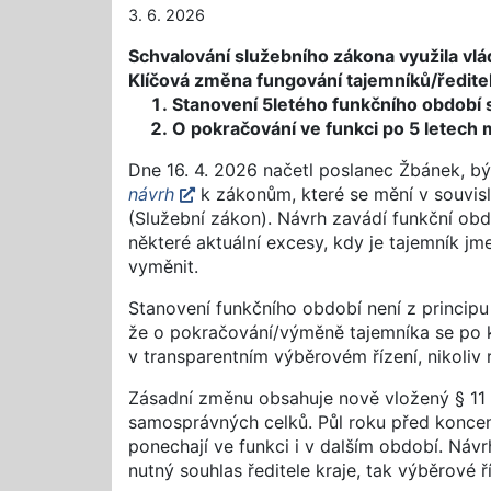
3. 6. 2026
Schvalování služebního zákona využila vlá
Klíčová změna fungování tajemníků/ředite
Stanovení 5letého funkčního období 
O pokračování ve funkci po 5 letech
Dne 16. 4. 2026 načetl poslanec Žbánek, b
návrh
k zákonům, které se mění v souvis
(Služební zákon). Návrh zavádí funkční obdo
některé aktuální excesy, kdy je tajemník j
vyměnit.
Stanovení funkčního období není z principu 
že o pokračování/výměně tajemníka se po 
v transparentním výběrovém řízení, nikoliv
Zásadní změnu obsahuje nově vložený § 11 
samosprávných celků. Půl roku před koncem
ponechají ve funkci i v dalším období. Návr
nutný souhlas ředitele kraje, tak výběrové ří