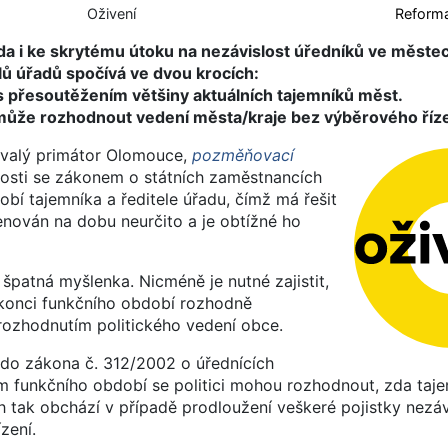
Oživení
Reforma
da i ke skrytému útoku na nezávislost úředníků ve městech
lů úřadů spočívá ve dvou krocích:
s přesoutěžením většiny aktuálních tajemníků měst.
 může rozhodnout vedení města/kraje bez výběrového říze
ývalý primátor Olomouce,
pozměňovací
losti se zákonem o státních zaměstnancích
bí tajemníka a ředitele úřadu, čímž má řešit
menován na dobu neurčito a je obtížné ho
špatná myšlenka. Nicméně je nutné zajistit,
konci funkčního období rozhodně
 rozhodnutím politického vedení obce.
do zákona č. 312/2002 o úřednících
 funkčního období se politici mohou rozhodnout, zda taj
h tak obchází v případě prodloužení veškeré pojistky nezávi
zení.