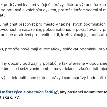
 k podrývání kvalitní veřejné správy. Jistotu výkonu funkce 
 se potkává s volebním cyklem, protože každé vedení si m
átu.
ou mít chuť pracovat pro město v tak nejistých podmínkách.
povědnosti a nasazením, pokud nakonec o pokračování v pr
zice atraktivní pro kvalitní lidi, kteří vnímají její podstatu
vrhu, protože nově mají automaticky splňovat podmínku pro 
chny občany pod zájmy politiků je tak otevřené v obou smě
ikům, ale i snižováním ambic na vzdělání a zkušenosti taje
ýsledek politizace státní správy i samosprávy bude mít k
ů městských a obecních řadů
, aby poslanci odmítli tent
isku č. 77.