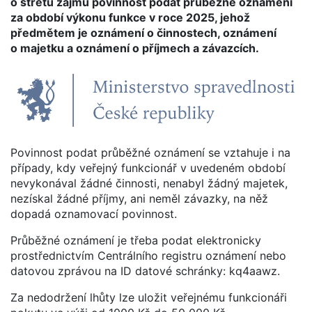
o střetu zájmů povinnost podat průběžné oznámení
za období výkonu funkce v roce 2025, jehož
předmětem je oznámení o činnostech, oznámení
o majetku a oznámení o příjmech a závazcích.
Povinnost podat průběžné oznámení se vztahuje i na
případy, kdy veřejný funkcionář v uvedeném období
nevykonával žádné činnosti, nenabyl žádný majetek,
nezískal žádné příjmy, ani neměl závazky, na něž
dopadá oznamovací povinnost.
Průběžné oznámení je třeba podat elektronicky
prostřednictvím Centrálního registru oznámení nebo
datovou zprávou na ID datové schránky: kq4aawz.
Za nedodržení lhůty lze uložit veřejnému funkcionáři