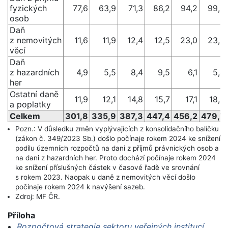
fyzických
77,6
63,9
71,3
86,2
94,2
99,9
osob
Daň
z nemovitých
11,6
11,9
12,4
12,5
23,0
23,6
věcí
Daň
z hazardních
4,9
5,5
8,4
9,5
6,1
5,4
her
Ostatní daně
11,9
12,1
14,8
15,7
17,1
18,2
a poplatky
Celkem
301,8
335,9
387,3
447,4
456,2
479,7
Pozn.: V důsledku změn vyplývajících z konsolidačního balíčku
(zákon č. 349/2023 Sb.) došlo počínaje rokem 2024 ke snížení
podílu územních rozpočtů na dani z příjmů právnických osob a
na dani z hazardních her. Proto dochází počínaje rokem 2024
ke snížení příslušných částek v časové řadě ve srovnání
s rokem 2023. Naopak u daně z nemovitých věcí došlo
počínaje rokem 2024 k navýšení sazeb.
Zdroj: MF ČR.
Příloha
Rozpočtová strategie sektoru veřejných institucí