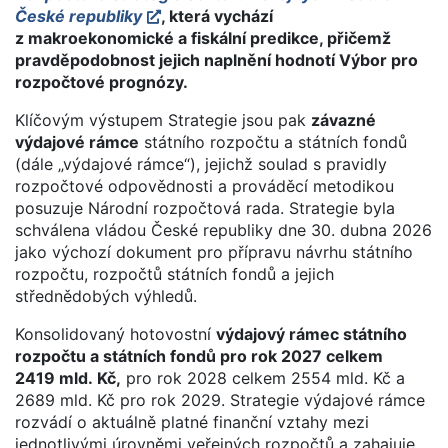
České republiky
, která vychází
z makroekonomické a fiskální predikce, přičemž
pravděpodobnost jejich naplnění hodnotí Výbor pro
rozpočtové prognózy.
Klíčovým výstupem Strategie jsou pak
závazné
výdajové rámce
státního rozpočtu a státních fondů
(dále „výdajové rámce“), jejichž soulad s pravidly
rozpočtové odpovědnosti a prováděcí metodikou
posuzuje Národní rozpočtová rada. Strategie byla
schválena vládou České republiky dne 30. dubna 2026
jako výchozí dokument pro přípravu návrhu státního
rozpočtu, rozpočtů státních fondů a jejich
střednědobých výhledů.
Konsolidovaný hotovostní
výdajový rámec státního
rozpočtu a státních fondů pro rok 2027 celkem
2419 mld. Kč,
pro rok 2028 celkem 2554 mld. Kč a
2689 mld. Kč pro rok 2029. Strategie výdajové rámce
rozvádí o aktuálně platné finanční vztahy mezi
jednotlivými úrovněmi veřejných rozpočtů a zahajuje