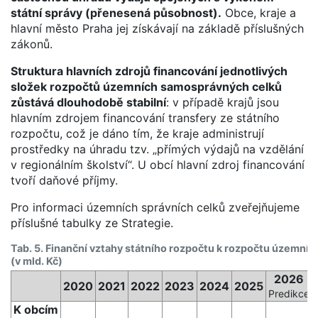
státní správy (přenesená působnost).
Obce, kraje a
hlavní město Praha jej získávají na základě příslušných
zákonů.
Struktura hlavních zdrojů financování jednotlivých
složek rozpočtů územních samosprávných celků
zůstává dlouhodobě stabilní
: v případě krajů jsou
hlavním zdrojem financování transfery ze státního
rozpočtu, což je dáno tím, že kraje administrují
prostředky na úhradu tzv. „přímých výdajů na vzdělání
v regionálním školství“. U obcí hlavní zdroj financování
tvoří daňové příjmy.
Pro informaci územních správních celků zveřejňujeme
příslušné tabulky ze Strategie.
Tab. 5. Finanční vztahy státního rozpočtu k rozpočtu územní
(v mld. Kč)
2026
2020
2021
2022
2023
2024
2025
Predikce
K obcím