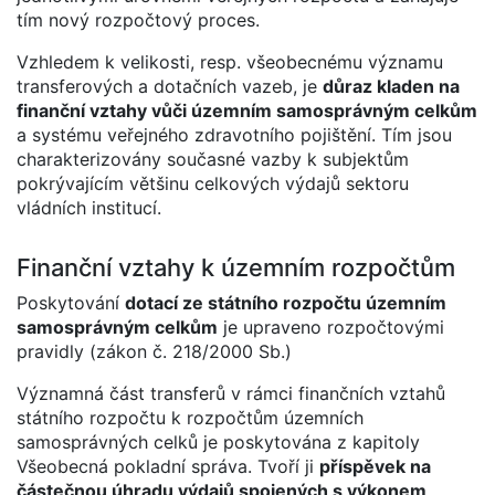
tím nový rozpočtový proces.
Vzhledem k velikosti, resp. všeobecnému významu
transferových a dotačních vazeb, je
důraz kladen na
finanční vztahy vůči územním samosprávným celkům
a systému veřejného zdravotního pojištění. Tím jsou
charakterizovány současné vazby k subjektům
pokrývajícím většinu celkových výdajů sektoru
vládních institucí.
Finanční vztahy k územním rozpočtům
Poskytování
dotací ze státního rozpočtu územním
samosprávným celkům
je upraveno rozpočtovými
pravidly (zákon č. 218/2000 Sb.)
Významná část transferů v rámci finančních vztahů
státního rozpočtu k rozpočtům územních
samosprávných celků je poskytována z kapitoly
Všeobecná pokladní správa. Tvoří ji
příspěvek na
částečnou úhradu výdajů spojených s výkonem