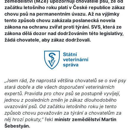
zemědělství (MZe) upozorňují chovatele psů, že od
začátku letošního roku platí v České republice zákaz
chovu psů na permanentním úvazu. Až na výjimky
tento způsob chovu zakázala poslanecká novela
zákona na ochranu zvířat proti týrání. SVS, která ze
zákona dělá dozor nad dodržováním této legislativy,
žádá chovatele, aby zákaz dodržovali.
„Jsem rád, že naprostá většina chovatelů se o své psy
stará dobře a dle všech doporučení veterinárních
expertů. Pravidla pro chov psů se postupně vyvíjejí,
jednou z posledních změn je zákaz dlouhodobého
uvazování psů. Od začátku letošního roku je tento
způsob chovu považován za týrání a chovatelům za
něj hrozí pokuty,“
řekl
ministr zemědělství Martin
Šebestyán.