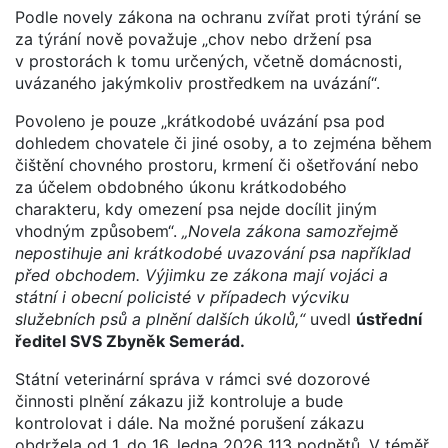
Podle novely zákona na ochranu zvířat proti týrání se
za týrání nově považuje „chov nebo držení psa
v prostorách k tomu určených, včetně domácnosti,
uvázaného jakýmkoliv prostředkem na uvázání“.
Povoleno je pouze „krátkodobé uvázání psa pod
dohledem chovatele či jiné osoby, a to zejména během
čištění chovného prostoru, krmení či ošetřování nebo
za účelem obdobného úkonu krátkodobého
charakteru, kdy omezení psa nejde docílit jiným
vhodným způsobem“.
„Novela zákona samozřejmě
nepostihuje ani krátkodobé uvazování psa například
před obchodem. Výjimku ze zákona mají vojáci a
státní i obecní policisté v případech výcviku
služebních psů a plnění dalších úkolů,“
uvedl
ústřední
ředitel SVS Zbyněk Semerád.
Státní veterinární správa v rámci své dozorové
činnosti plnění zákazu již kontroluje a bude
kontrolovat i dále. Na možné porušení zákazu
obdržela od 1. do 16. ledna 2026 113 podnětů. V téměř