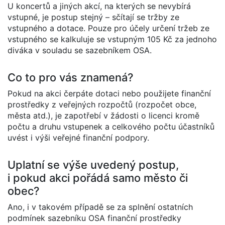
U koncertů a jiných akcí, na kterých se nevybírá
vstupné, je postup stejný – sčítají se tržby ze
vstupného a dotace. Pouze pro účely určení tržeb ze
vstupného se kalkuluje se vstupným 105 Kč za jednoho
diváka v souladu se sazebníkem OSA.
Co to pro vás znamená?
Pokud na akci čerpáte dotaci nebo použijete finanční
prostředky z veřejných rozpočtů (rozpočet obce,
města atd.), je zapotřebí v žádosti o licenci kromě
počtu a druhu vstupenek a celkového počtu účastníků
uvést i výši veřejné finanční podpory.
Uplatní se výše uvedený postup,
i pokud akci pořádá samo město či
obec?
Ano, i v takovém případě se za splnění ostatních
podmínek sazebníku OSA finanční prostředky