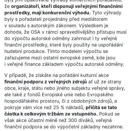
že
organizátoři, kteří disponují veřejnými finančními
prostředky, mají konkurenční výhodu.
Tyto výhrady
byly s pořadateli projednány před mediátorem
v souladu s autorským zákonem. Výsledkem je
dohoda, že OSA v rámci spravedlivějšího přístupu musí
do výpočtu autorské odměny zahrnout i ty veřejné
finanční prostředky, které byly použity na uspořádání
hudební produkce. Tímto modelem výpočtu se
zařazujeme mezi ostatní evropské země, kde jsou
i veřejné finance základem výpočtu autorské odměny.
V případě, že získáte na pořádání kulturní akce
finanční podporu z veřejných zdrojů
ať už ze strany
obce, kraje, státu nebo jiného subjektu veřejné správy,
ale také z fondů Evropské unie nebo Evropského
hospodářského prostoru, či z obdobných zdrojů, a
pokryje vám více než 25 % nákladů,
přičítá se tato
částka k celkovým tržbám ze vstupného.
Pokud se
však akce účastní méně než 300 diváků, veřejná
finanční podpora se do výpočetní základny nezahrne.