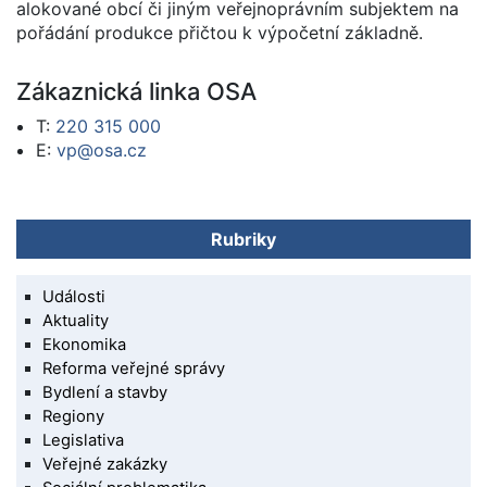
alokované obcí či jiným veřejnoprávním subjektem na
pořádání produkce přičtou k výpočetní základně.
Zákaznická linka OSA
T:
220 315 000
E:
vp@osa.cz
Rubriky
Události
Aktuality
Ekonomika
Reforma veřejné správy
Bydlení a stavby
Regiony
Legislativa
Veřejné zakázky