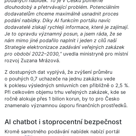
podaných nabídek. To je v Česku poměrně
dlouhodobý a přetrvávající problém. Potenciálním
dodavatelům chceme maximálně usnadnit proces
podání nabídky. Díky AI funkcím portálu navíc
dodavatelé získají rychleji informace, které je zajímají.
Je to opravdu významný posun, a jsem ráda, že se
nám mimo jiné podařilo naplnit i jeden z cílů naší
Strategie elektronizace zadávání veřejných zakázek
pro období 2022–2030,“
uvedla ministryně pro místní
rozvoj Zuzana Mrázová.
Z dostupných dat vyplývá, že zvýšení průměru
o pouhých 0,7 uchazeče na jednu zakázku vede
k poklesu výsledných smluvních cen přibližně o 2,5 %.
Při celkovém objemu trhu veřejných zakázek, kde se
ročně alokuje přes 1 bilion korun, by to pro Česko
znamenalo významnou úsporu finančních prostředků.
AI chatbot i stoprocentní bezpečnost
Kromě samotného podávání nabídek nabízí portál