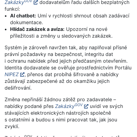
GOV
Zakázky
dodavatelům řadu dalších bezplatných
funkcí:
AI chatbot:
Umí v rychlosti shrnout obsah zadávací
dokumentace.
Hlídač zakázek a avíza:
Upozorní na nové
příležitosti a změny u sledovaných zakázek.
Systém je zároveň navržen tak, aby naplňoval přísné
právní požadavky na bezpečnost, integritu dat
i ochranu nabídek před jejich předčasným otevřením.
Identita dodavatele se ověřuje prostřednictvím Portálu
NIPEZ
, přenos dat probíhá šifrovaně a nabídky
zůstávají zabezpečené až do okamžiku jejich
dešifrování.
Změna nepřináší žádnou zátěž pro zadavatele –
GOV
nabídky podané přes
Zakázky
uvidí ve svých
stávajících elektronických nástrojích společně
s ostatními a budou s nimi pracovat tak, jak jsou
zvyklí.
GOV