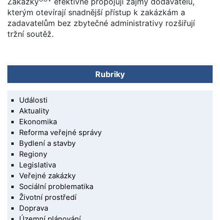
Zakázky
efektivně propojují zájmy dodavatelů,
kterým otevírají snadnější přístup k zakázkám a
zadavatelům bez zbytečné administrativy rozšiřují
tržní soutěž.
Rubriky
Události
Aktuality
Ekonomika
Reforma veřejné správy
Bydlení a stavby
Regiony
Legislativa
Veřejné zakázky
Sociální problematika
Životní prostředí
Doprava
Územní plánování