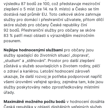
výsledku 87 bodů ze 100, což představuje meziroční
zlepšení o 5 míst (ze 14. na 9. místo) a Česko se tím
dostává nad průměr EU. Toto celkové skóre zahrnuje
služby pro domácí i přeshraniční uživatele, přitom dílčí
skóre služeb pro občany České republiky činí
92 bodů. Přeshraniční služby pro občany se skóre
83 % patří mezi oblasti s výraznějším meziročním
posunem.
Nejlépe hodnocenými službami
pro občany jsou
služby spadající do životních situací „doprava“,
„studium“ a „stěhování“. Prostor pro další zlepšení
zůstává u služeb souvisejících s životem rodiny, péčí
o zdraví a kariérou. Letošní hodnocení zároveň
ukazuje, že další rozvoj je potřeba podporovat napříč
všemi úrovněmi veřejné správy, zejména tam, kde jsou
služby poskytovány nebo zprostředkovány místními
úřady.
Maximálně možného počtu bodů
v hodnocení dosáhla
Česká republika v oblasti digitálních veřejných služeb