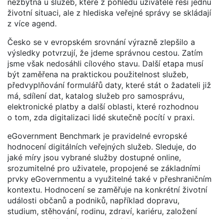
nezbytná u služeb, které z pohledu uživatele řeší jednu
životní situaci, ale z hlediska veřejné správy se skládají
z více agend.
Česko se v evropském srovnání výrazně zlepšilo a
výsledky potvrzují, že jdeme správnou cestou. Zatím
jsme však nedosáhli cílového stavu. Další etapa musí
být zaměřena na praktickou použitelnost služeb,
předvyplňování formulářů daty, které stát o žadateli již
má, sdílení dat, katalog služeb pro samosprávu,
elektronické platby a další oblasti, které rozhodnou
o tom, zda digitalizaci lidé skutečně pocítí v praxi.
eGovernment Benchmark je pravidelné evropské
hodnocení digitálních veřejných služeb. Sleduje, do
jaké míry jsou vybrané služby dostupné online,
srozumitelné pro uživatele, propojené se základními
prvky eGovernmentu a využitelné také v přeshraničním
kontextu. Hodnocení se zaměřuje na konkrétní životní
události občanů a podniků, například dopravu,
studium, stěhování, rodinu, zdraví, kariéru, založení