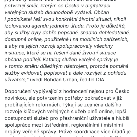
potvrzují směr, kterým se Česko v digitalizaci
veřejných služeb dlouhodobě vydává. Občan
i podnikatel řeší svou konkrétní životní situaci, nikoli
izolovanou agendu jednoho úřadu. Proto je důležité,
aby služby byly dobře popsané, snadno dohledatelné,
dostupné online, použitelné i na mobilních zařízeních,
a aby na jejich rozvoji spolupracovaly všechny
instituce, které se na řešení dané životní situace
občana podílejí. Katalog služeb veřejné správy je
v tomto směru důležitým nástrojem, protože pomáhá
služby evidovat, popisovat a dále rozvíjet z pohledu
uživatele,“
uvedl Bohdan Urban, ředitel DIA.
Doporučení vyplývající z hodnocení nejsou pro Česko
novinkou, ale potvrzením potřeby pokračovat v již
probíhajících reformách. Týkají se zejména dalšího
rozvoje klíčových veřejných služeb plně online, lepší
dostupnosti služeb pro přeshraniční uživatele a hlubší
spolupráce mezi ústředními, regionálními i místními
orgány veřejné správy. Právě koordinace více úřadů je