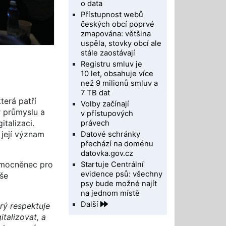
o data
Přístupnost webů
českých obcí poprvé
zmapována: většina
uspěla, stovky obcí ale
stále zaostávají
Registru smluv je
10 let, obsahuje více
než 9 milionů smluv a
7 TB dat
terá patří
Volby začínají
r průmyslu a
v přístupových
talizaci.
právech
 její význam
Datové schránky
přechází na doménu
datovka.gov.cz
zmocněnec pro
Startuje Centrální
evidence psů: všechny
iše
psy bude možné najít
na jednom místě
Další
rý respektuje
italizovat, a