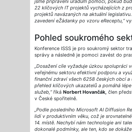
jsme připraveni úřadům pomoci, pokud budo
22 klíčových IT projektů vycházejících z p
projektů navázaných na aktuální legislativu. 
zavedení eŽádanky po vzoru eReceptu,“
vy
Pohled soukromého sek
Konference ISSS je pro soukromý sektor trad
správy a následně je pomoci zavést do pra
„Dosažení cíle vyžaduje úzkou spolupráci 
veřejnému sektoru efektivní podporu a využ
finanční zdraví všech 6258 českých obcí a
přehled klíčových ukazatelů a pomáhá lépe 
služeb,“
říká
Norbert Hovančák,
člen předs
v České spořitelně.
„Podle posledního Microsoft AI Diffusion R
lidí v produktivním věku, což je srovnatel
14. místě. Nechybí nám technologie ani tale
dokonalé podmínky, ale ten, kdo se dokáže 