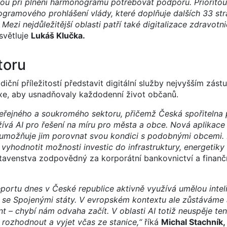
u při plnění harmonogramu potřebovat podporu. Prioritou 
rogramového prohlášení vlády, které doplňuje dalších 33 st
Mezi nejdůležitější oblasti patří také digitalizace zdravotni
světluje
Lukáš Klučka.
toru
iční příležitostí představit digitální služby nejvyšším zás
xe, aby usnadňovaly každodenní život občanů.
veřejného a soukromého sektoru, přičemž Česká spořitelna 
ívá AI pro řešení na míru pro města a obce. Nová aplikace
 umožňuje jim porovnat svou kondici s podobnými obcemi. 
vyhodnotit možnosti investic do infrastruktury, energetiky
tavenstva zodpovědný za korporátní bankovnictví a finančn
eportu dnes v České republice aktivně využívá umělou intel
né se Spojenými státy. V evropském kontextu ale zůstáváme
nt – chybí nám odvaha začít. V oblasti AI totiž neuspěje te
rozhodnout a vyjet včas ze stanice,“
říká
Michal Stachník,