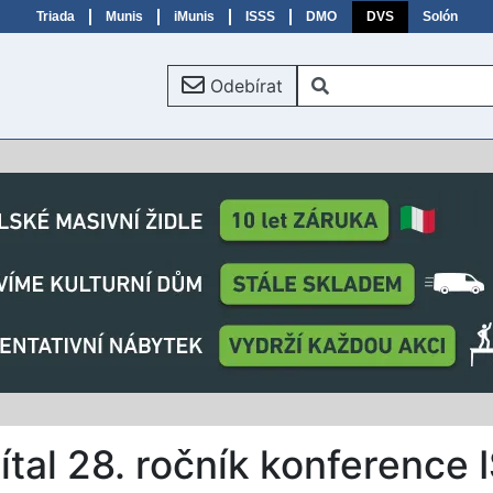
Triada
Munis
iMunis
ISSS
DMO
DVS
Solón
Odebírat
ítal 28. ročník konference 