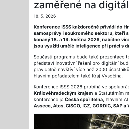
zaměřené na digitá
18. 5. 2026
Konference ISSS každoročně přivádí do Hra
samosprávy i soukromého sektoru, kteří spo
konaný 18. a 19. května 2026, nabídne ví
jsou využití umělé inteligence při práci 
Součástí programu bude také prezentace té
představí inovativní řešení pro digitální 
pravidelně navštíví více než 2000 účastník
hlavním pořadatelem také Kraj Vysočina.
Konference ISSS 2026 probíhá ve spolupráci 
Královéhradeckým krajem
a Statutárním 
konference je
Česká spořitelna,
hlavním AI
Asseco, Atos, CISCO, ICZ, GORDIC, SAP a V