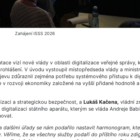
Zahájení ISSS 2026
ace vizí nové vlády v oblasti digitalizace veřejné správy, k
prohlášení. V úvodu vystoupil místopředseda vlády a minist
evu zdůraznil zejména potřebu systémového přístupu k digi
e v rozvoji ekonomiky založené na vyšší přidané hodnotě a
izaci a strategickou bezpečnost, a
Lukáš Kačena,
vládní 
v digitalizaci státního aparátu, kterým se vláda Andreje Bab
novat.
 a dalšími úřady se nám podařilo nastavit harmonogram, kte
. Věříme, že se všechny služby podaří do příštího roku zdig