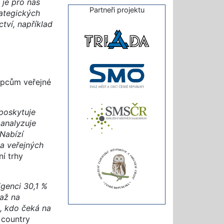
je pro nás
Partneři projektu
rategických
ctví, například
tupcům veřejné
poskytuje
 analyzuje
Nabízí
 a veřejných
í trhy
igenci 30,1 %
 až na
n, kdo čeká na
country