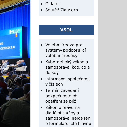
Ostatní
Soutěž Zlatý erb
VSOL
Volební freeze pro
systémy podporující
volební procesy
Kybernetický zákon a
samospráva: kdo, co a
do kdy
Informační společnost
v číslech
Termín zavedení
bezpečnostních
opatření se blíží
Zákon o právu na
digitální služby a
samospráva: nejde jen
o formuláře, ale hlavně