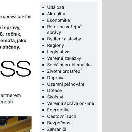
Události
Aktuality
á správa on-line
Ekonomika
Reforma veřejné
í správy,
správy
8. ročník,
Bydlení a stavby
émata, jako
Regiony
s občany.
Legislativa
Veřejné zakázky
Sociální problematika
Životní prostředí
Doprava
Územní plánování
Dotace
partnerem
Školství
čnosti
Veřejná správa on-line
Energetika
Cestovní ruch
Bezpečnost
Zahraničí