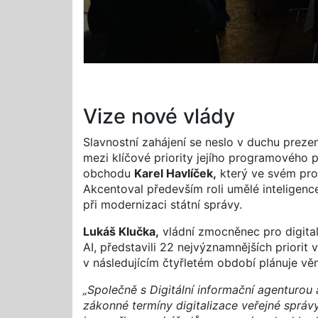
Vize nové vlády
Slavnostní zahájení se neslo v duchu prezent
mezi klíčové priority jejího programového 
obchodu
Karel Havlíček,
který ve svém proj
Akcentoval především roli umělé inteligenc
při modernizaci státní správy.
Lukáš Klučka,
vládní zmocněnec pro digital
AI, představili 22 nejvýznamnějších priorit 
v následujícím čtyřletém období plánuje vě
„Společně s Digitální informační agenturou
zákonné termíny digitalizace veřejné správy