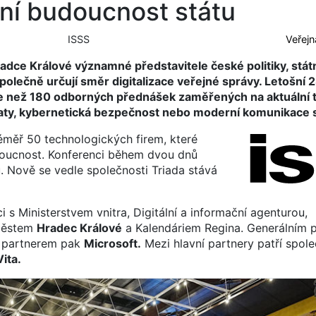
lní budoucnost státu
ISSS
Veřejn
dce Králové významné představitele české politiky, státn
lečně určují směr digitalizace veřejné správy. Letošní 2
ce než 180 odborných přednášek zaměřených na aktuální t
s daty, kybernetická bezpečnost nebo moderní komunikace 
měř 50 technologických firem, které
budoucnost. Konferenci během dvou dnů
ů. Nově se vedle společnosti Triada stává
s Ministerstvem vnitra, Digitální a informační agenturou,
městem
Hradec Králové
a Kalendáriem Regina. Generálním 
 partnerem pak
Microsoft.
Mezi hlavní partnery patří spole
ita.