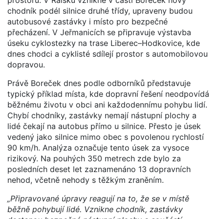
chodník podél silnice druhé třídy, upraveny budou
autobusové zastávky i místo pro bezpečné
přecházení. V Jeřmanicích se připravuje výstavba
úseku cyklostezky na trase Liberec–Hodkovice, kde
dnes chodci a cyklisté sdílejí prostor s automobilovou
dopravou.
Právě Boreček dnes podle odborníků představuje
typický příklad místa, kde dopravní řešení neodpovídá
běžnému životu v obci ani každodennímu pohybu lidí.
Chybí chodníky, zastávky nemají nástupní plochy a
lidé čekají na autobus přímo u silnice. Přesto je úsek
vedený jako silnice mimo obec s povolenou rychlostí
90 km/h. Analýza označuje tento úsek za vysoce
rizikový. Na pouhých 350 metrech zde bylo za
posledních deset let zaznamenáno 13 dopravních
nehod, včetně nehody s těžkým zraněním.
„Připravované úpravy reagují na to, že se v místě
běžně pohybují lidé. Vznikne chodník, zastávky