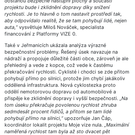
dostanou bezpečné nástupní plochy a součástí
projektu bude i zklidnění dopravy díky snížení
rychlosti. Je to hlavně o tom nastavit prostředí tak,
aby odpovídalo realitě, že se tam pohybují lidé, nejen
auta,“
vysvětluje Miloš Nováček, specialista
financování z Platformy VIZE 0.
Také v Jeřmanicích ukázala analýza výrazné
bezpečnostní problémy. Řešený úsek navazuje na
nádraží a propojuje důležité části obce, zároveň je ale
přehledný a vede z kopce, což vede k častému
překračování rychlosti. Cyklisté i chodci se zde přitom
pohybují přímo po silnici, protože jim chybí jakákoliv
oddělená infrastruktura. Nová cyklostezka proto
oddělí nemotorovou dopravu od automobilové a
přispěje ke zklidnění dopravy i vyšší bezpečnosti.
„Na
tom úseku překračuje povolenou rychlost zhruba
sedmdesát procent řidičů, a přitom se tam lidé
pohybují přímo na silnici,“
upozorňuje Jan Čáp,
koordinátor lokalit projektu Moje vize nula.
„Maximální
naměřená rychlost tam byla až sto dvacet pět