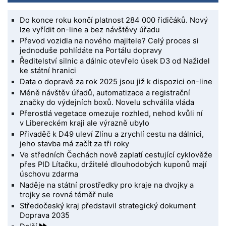
Do konce roku končí platnost 284 000 řidičáků. Nový
lze vyřídit on-line a bez návštěvy úřadu
Převod vozidla na nového majitele? Celý proces si
jednoduše pohlídáte na Portálu dopravy
Ředitelství silnic a dálnic otevřelo úsek D3 od Nažidel
ke státní hranici
Data o dopravě za rok 2025 jsou již k dispozici on-line
Méně návštěv úřadů, automatizace a registrační
značky do výdejních boxů. Novelu schválila vláda
Přerostlá vegetace omezuje rozhled, nehod kvůli ní
v Libereckém kraji ale výrazně ubylo
Přivaděč k D49 uleví Zlínu a zrychlí cestu na dálnici,
jeho stavba má začít za tři roky
Ve středních Čechách nově zaplatí cestující cyklověže
přes PID Lítačku, držitelé dlouhodobých kuponů mají
úschovu zdarma
Naděje na státní prostředky pro kraje na dvojky a
trojky se rovná téměř nule
Středočeský kraj představil strategický dokument
Doprava 2035