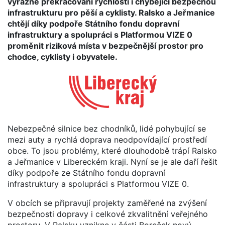
výrazné překračování rychlosti i chybějící bezpečnou
infrastrukturu pro pěší a cyklisty. Ralsko a Jeřmanice
chtějí díky podpoře Státního fondu dopravní
infrastruktury a spolupráci s Platformou VIZE 0
proměnit riziková místa v bezpečnější prostor pro
chodce, cyklisty i obyvatele.
Nebezpečné silnice bez chodníků, lidé pohybující se
mezi auty a rychlá doprava neodpovídající prostředí
obce. To jsou problémy, které dlouhodobě trápí Ralsko
a Jeřmanice v Libereckém kraji. Nyní se je ale daří řešit
díky podpoře ze Státního fondu dopravní
infrastruktury a spolupráci s Platformou VIZE 0.
V obcích se připravují projekty zaměřené na zvýšení
bezpečnosti dopravy i celkové zkvalitnění veřejného
prostoru. V Ralsku vznikne v části Boreček nový