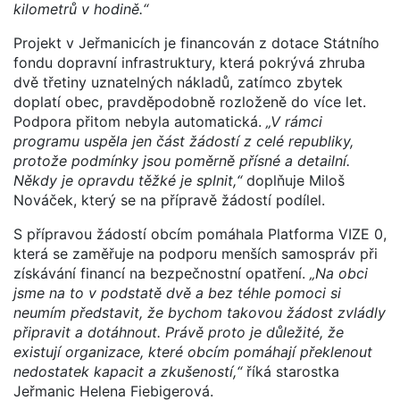
kilometrů v hodině.“
Projekt v Jeřmanicích je financován z dotace Státního
fondu dopravní infrastruktury, která pokrývá zhruba
dvě třetiny uznatelných nákladů, zatímco zbytek
doplatí obec, pravděpodobně rozloženě do více let.
Podpora přitom nebyla automatická.
„V rámci
programu uspěla jen část žádostí z celé republiky,
protože podmínky jsou poměrně přísné a detailní.
Někdy je opravdu těžké je splnit,“
doplňuje Miloš
Nováček, který se na přípravě žádostí podílel.
S přípravou žádostí obcím pomáhala Platforma VIZE 0,
která se zaměřuje na podporu menších samospráv při
získávání financí na bezpečnostní opatření.
„Na obci
jsme na to v podstatě dvě a bez téhle pomoci si
neumím představit, že bychom takovou žádost zvládly
připravit a dotáhnout. Právě proto je důležité, že
existují organizace, které obcím pomáhají překlenout
nedostatek kapacit a zkušeností,“
říká starostka
Jeřmanic Helena Fiebigerová.