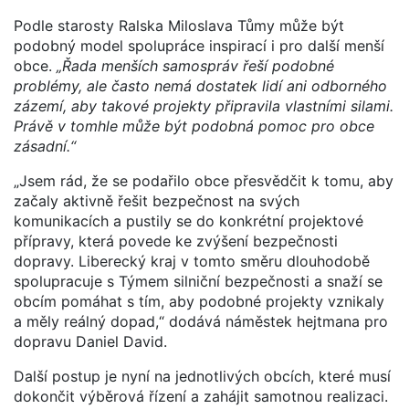
Podle starosty Ralska Miloslava Tůmy může být
podobný model spolupráce inspirací i pro další menší
obce.
„Řada menších samospráv řeší podobné
problémy, ale často nemá dostatek lidí ani odborného
zázemí, aby takové projekty připravila vlastními silami.
Právě v tomhle může být podobná pomoc pro obce
zásadní.“
„Jsem rád, že se podařilo obce přesvědčit k tomu, aby
začaly aktivně řešit bezpečnost na svých
komunikacích a pustily se do konkrétní projektové
přípravy, která povede ke zvýšení bezpečnosti
dopravy. Liberecký kraj v tomto směru dlouhodobě
spolupracuje s Týmem silniční bezpečnosti a snaží se
obcím pomáhat s tím, aby podobné projekty vznikaly
a měly reálný dopad,“ dodává náměstek hejtmana pro
dopravu Daniel David.
Další postup je nyní na jednotlivých obcích, které musí
dokončit výběrová řízení a zahájit samotnou realizaci.