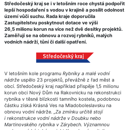
Středočeský kraj se i v letošním roce chystá podpořit
lepší hospodaření s vodou v krajině a posílit odolnost
území vůči suchu. Rada kraje doporučila
Zastupitelstvu poskytnout dotace ve výši
26,5 milionu korun na více než dvě desítky projektů.
Zaměřují se na obnovu a rozvoj rybníků, malých
vodních nádrží, tůní či další opatření.
V letošním kole programu
Rybníky a malé vodní
nádrže
uspělo 23 projektů, převážně z řad měst a
obcí. Středočeský kraj například přispěje 1,5 milionu
korun obci Nový Dům na Rakovnicku na rekonstrukci
rybníka v těsné blízkosti tamního kostela, podobnou
částku získá Krásná Ves na Mladoboleslavsku na
obnovu vodní nádrže.
„Za zmínku určitě stojí
i rekonstrukce vodní nádrže v Doubku nebo
Martinovského rybníka v Zárybech. Významnou