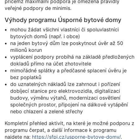
přičemž maximální podpora je omezena pravidly
veřejné podpory de minimis.
Výhody programu Úsporné bytové domy
mohou žádat všichni vlastníci či spoluvlastníci
bytových domů (např. i obce)
na jeden bytový dům lze poskytnout úvěr až 50
milionů korun
vyplácení podpory probíhá na základě předložených
dokladů přímo na účet zhotovitele
mimořádné splátky a předčasné splacení úvěru je
bez poplatků
do uznatelných nákladů lze zahrnout i pořízení
dobíjecí stanice pro elektrovozidla, digitalizaci
budovy, výměnu výtahů, modernizaci osvětlení
společných prostor, připojení na dálkové vytápění
nebo chlazení a zelené střechy
Kompletní přehled aktivit, na které je možné podporu z
programu čerpat, a další informace k programu
najdete na:
https://sfpi.cz/usporne-bytove-domy/
.