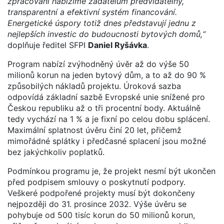
zpracování nabízíme žadatelům předvídatelný,
transparentní a efektivní systém financování.
Energetické úspory totiž dnes představují jednu z
nejlepších investic do budoucnosti bytových domů,“
doplňuje ředitel SFPI
Daniel Ryšávka
.
Program nabízí zvýhodněný úvěr až do výše 50
milionů korun na jeden bytový dům, a to až do 90 %
způsobilých nákladů projektu. Úroková sazba
odpovídá základní sazbě Evropské unie snížené pro
Českou republiku až o tři procentní body. Aktuálně
tedy vychází na 1 % a je fixní po celou dobu splácení.
Maximální splatnost úvěru činí 20 let, přičemž
mimořádné splátky i předčasné splacení jsou možné
bez jakýchkoliv poplatků.
Podmínkou programu je, že projekt nesmí být ukončen
před podpisem smlouvy o poskytnutí podpory.
Veškeré podpořené projekty musí být dokončeny
nejpozději do 31. prosince 2032. Výše úvěru se
pohybuje od 500 tisíc korun do 50 milionů korun,