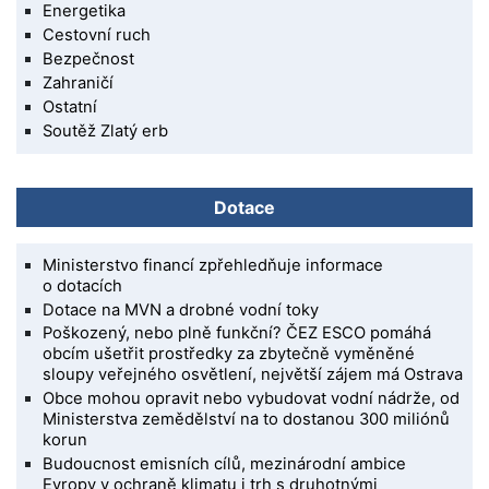
Energetika
Cestovní ruch
Bezpečnost
Zahraničí
Ostatní
Soutěž Zlatý erb
Dotace
Ministerstvo financí zpřehledňuje informace
o dotacích
Dotace na MVN a drobné vodní toky
Poškozený, nebo plně funkční? ČEZ ESCO pomáhá
obcím ušetřit prostředky za zbytečně vyměněné
sloupy veřejného osvětlení, největší zájem má Ostrava
Obce mohou opravit nebo vybudovat vodní nádrže, od
Ministerstva zemědělství na to dostanou 300 miliónů
korun
Budoucnost emisních cílů, mezinárodní ambice
Evropy v ochraně klimatu i trh s druhotnými