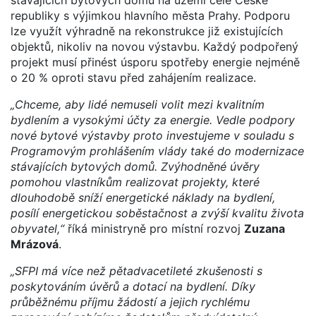
republiky s výjimkou hlavního města Prahy. Podporu
lze využít výhradně na rekonstrukce již existujících
objektů, nikoliv na novou výstavbu. Každý podpořený
projekt musí přinést úsporu spotřeby energie nejméně
o 20 % oproti stavu před zahájením realizace.
„Chceme, aby lidé nemuseli volit mezi kvalitním
bydlením a vysokými účty za energie. Vedle podpory
nové bytové výstavby proto investujeme v souladu s
Programovým prohlášením vlády také do modernizace
stávajících bytových domů. Zvýhodněné úvěry
pomohou vlastníkům realizovat projekty, které
dlouhodobě sníží energetické náklady na bydlení,
posílí energetickou soběstačnost a zvýší kvalitu života
obyvatel,“
říká ministryně pro místní rozvoj
Zuzana
Mrázová
.
„SFPI má více než pětadvacetileté zkušenosti s
poskytováním úvěrů a dotací na bydlení. Díky
průběžnému příjmu žádostí a jejich rychlému