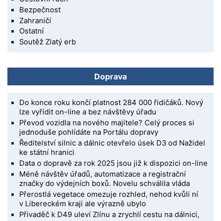
Bezpečnost
Zahraničí
Ostatní
Soutěž Zlatý erb
Doprava
Do konce roku končí platnost 284 000 řidičáků. Nový
lze vyřídit on-line a bez návštěvy úřadu
Převod vozidla na nového majitele? Celý proces si
jednoduše pohlídáte na Portálu dopravy
Ředitelství silnic a dálnic otevřelo úsek D3 od Nažidel
ke státní hranici
Data o dopravě za rok 2025 jsou již k dispozici on-line
Méně návštěv úřadů, automatizace a registrační
značky do výdejních boxů. Novelu schválila vláda
Přerostlá vegetace omezuje rozhled, nehod kvůli ní
v Libereckém kraji ale výrazně ubylo
Přivaděč k D49 uleví Zlínu a zrychlí cestu na dálnici,