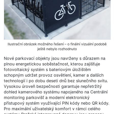
Ilustrační obrázek možného řešení – o finální vizuální podobě
ještě nebylo rozhodnuto
Nové parkovací objekty jsou navrženy s důrazem na
plnou energetickou soběstačnost, kterou zajišťuje
fotovoltaický systém s bateriovým úložištěm
schopným udržet provoz osvětlení, kamer a dalších
technologií i po dobu deseti dnů bez slunečního svitu.
Vysokou úroveň bezpečnosti garantuje nepřetržitý
dohled kamerového systému napojeného na Centrální
monitoring parkovišť a moderní elektronický
přístupový systém využívající PIN kódy nebo QR kódy.
Pro maximální uživatelský komfort v rámci celého