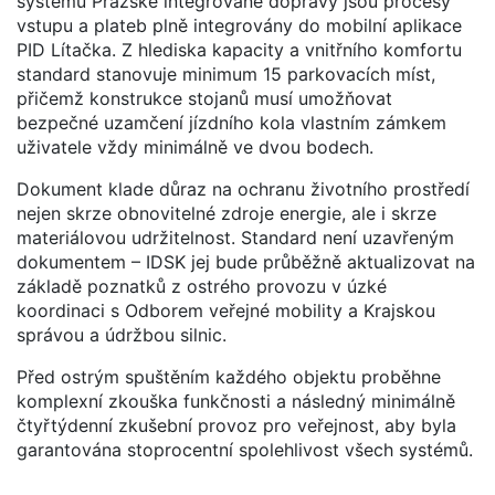
systému Pražské integrované dopravy jsou procesy
vstupu a plateb plně integrovány do mobilní aplikace
PID Lítačka. Z hlediska kapacity a vnitřního komfortu
standard stanovuje minimum 15 parkovacích míst,
přičemž konstrukce stojanů musí umožňovat
bezpečné uzamčení jízdního kola vlastním zámkem
uživatele vždy minimálně ve dvou bodech.
Dokument klade důraz na ochranu životního prostředí
nejen skrze obnovitelné zdroje energie, ale i skrze
materiálovou udržitelnost. Standard není uzavřeným
dokumentem – IDSK jej bude průběžně aktualizovat na
základě poznatků z ostrého provozu v úzké
koordinaci s Odborem veřejné mobility a Krajskou
správou a údržbou silnic.
Před ostrým spuštěním každého objektu proběhne
komplexní zkouška funkčnosti a následný minimálně
čtyřtýdenní zkušební provoz pro veřejnost, aby byla
garantována stoprocentní spolehlivost všech systémů.