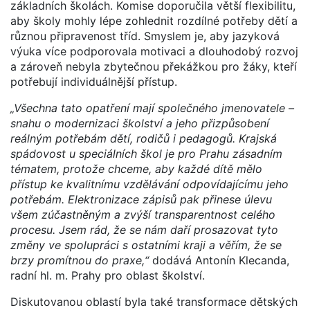
základních školách. Komise doporučila větší flexibilitu,
aby školy mohly lépe zohlednit rozdílné potřeby dětí a
různou připravenost tříd. Smyslem je, aby jazyková
výuka více podporovala motivaci a dlouhodobý rozvoj
a zároveň nebyla zbytečnou překážkou pro žáky, kteří
potřebují individuálnější přístup.
„Všechna tato opatření mají společného jmenovatele –
snahu o modernizaci školství a jeho přizpůsobení
reálným potřebám dětí, rodičů i pedagogů. Krajská
spádovost u speciálních škol je pro Prahu zásadním
tématem, protože chceme, aby každé dítě mělo
přístup ke kvalitnímu vzdělávání odpovídajícímu jeho
potřebám. Elektronizace zápisů pak přinese úlevu
všem zúčastněným a zvýší transparentnost celého
procesu. Jsem rád, že se nám daří prosazovat tyto
změny ve spolupráci s ostatními kraji a věřím, že se
brzy promítnou do praxe,“
dodává Antonín Klecanda,
radní hl. m. Prahy pro oblast školství.
Diskutovanou oblastí byla také transformace dětských