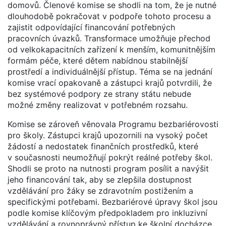
domovů. Členové komise se shodli na tom, že je nutné
dlouhodobě pokračovat v podpoře tohoto procesu a
zajistit odpovídající financování potřebných
pracovních úvazků. Transformace umožňuje přechod
od velkokapacitních zařízení k menším, komunitnějším
formám péče, které dětem nabídnou stabilnější
prostředí a individuálnější přístup. Téma se na jednání
komise vrací opakovaně a zástupci krajů potvrdili, že
bez systémové podpory ze strany státu nebude
možné změny realizovat v potřebném rozsahu.
Komise se zároveň věnovala Programu bezbariérovosti
pro školy. Zástupci krajů upozornili na vysoký počet
žádostí a nedostatek finančních prostředků, které
v současnosti neumožňují pokrýt reálné potřeby škol.
Shodli se proto na nutnosti program posílit a navýšit
jeho financování tak, aby se zlepšila dostupnost
vzdělávání pro žáky se zdravotním postižením a
specifickými potřebami. Bezbariérové úpravy škol jsou
podle komise klíčovým předpokladem pro inkluzivní
vzdělávání a rovnoprávný přístup ke školní docházce