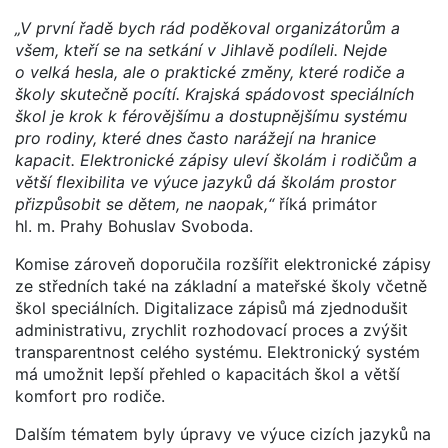
„V první řadě bych rád poděkoval organizátorům a
všem, kteří se na setkání v Jihlavě podíleli. Nejde
o velká hesla, ale o praktické změny, které rodiče a
školy skutečně pocítí. Krajská spádovost speciálních
škol je krok k férovějšímu a dostupnějšímu systému
pro rodiny, které dnes často narážejí na hranice
kapacit. Elektronické zápisy uleví školám i rodičům a
větší flexibilita ve výuce jazyků dá školám prostor
přizpůsobit se dětem, ne naopak,“
říká primátor
hl. m. Prahy Bohuslav Svoboda.
Komise zároveň doporučila rozšířit elektronické zápisy
ze středních také na základní a mateřské školy včetně
škol speciálních. Digitalizace zápisů má zjednodušit
administrativu, zrychlit rozhodovací proces a zvýšit
transparentnost celého systému. Elektronický systém
má umožnit lepší přehled o kapacitách škol a větší
komfort pro rodiče.
Dalším tématem byly úpravy ve výuce cizích jazyků na