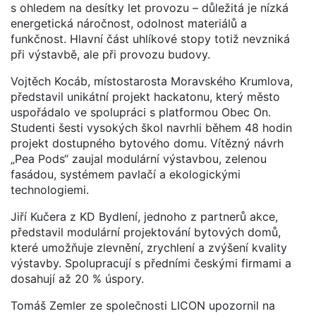
s ohledem na desítky let provozu – důležitá je nízká
energetická náročnost, odolnost materiálů a
funkčnost. Hlavní část uhlíkové stopy totiž nevzniká
při výstavbě, ale při provozu budovy.
Vojtěch Kocáb, místostarosta Moravského Krumlova,
představil unikátní projekt hackatonu, který město
uspořádalo ve spolupráci s platformou Obec On.
Studenti šesti vysokých škol navrhli během 48 hodin
projekt dostupného bytového domu. Vítězný návrh
„Pea Pods“ zaujal modulární výstavbou, zelenou
fasádou, systémem pavlačí a ekologickými
technologiemi.
Jiří Kučera z KD Bydlení, jednoho z partnerů akce,
představil modulární projektování bytových domů,
které umožňuje zlevnění, zrychlení a zvýšení kvality
výstavby. Spolupracují s předními českými firmami a
dosahují až 20 % úspory.
Tomáš Zemler ze společnosti LICON upozornil na