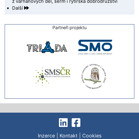
z varhanových děl, šerm i rytířská dobrodružství
Další
Partneři projektu
Inzerce
|
Kontakt
|
Cookies