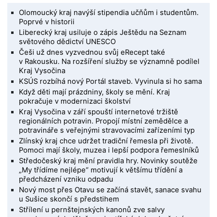
Olomoucký kraj navýší stipendia učňům i studentům.
Poprvé v historii
Liberecký kraj usiluje o zápis Ještědu na Seznam
světového dědictví UNESCO
Češi už dnes vyzvednou svůj eRecept také
v Rakousku. Na rozšíření služby se významně podílel
Kraj Vysočina
KSÚS rozbíhá nový Portál staveb. Vyvinula si ho sama
Když děti mají prázdniny, školy se mění. Kraj
pokračuje v modernizaci školství
Kraj Vysočina v září spouští internetové tržiště
regionálních potravin. Propojí místní zemědělce a
potravináře s veřejnými stravovacími zařízeními typ
Zlínský kraj chce udržet tradiční řemesla při životě.
Pomoci mají školy, muzea i lepší podpora řemeslníků
Středočeský kraj mění pravidla hry. Novinky soutěže
„My třídíme nejlépe“ motivují k většímu třídění a
předcházení vzniku odpadu
Nový most přes Otavu se začíná stavět, sanace svahu
u Sušice skončí s předstihem
Střílení u pernštejnských kanonů zve salvy