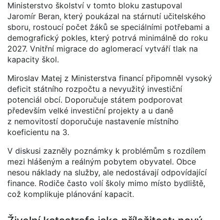
Ministerstvo školství v tomto bloku zastupoval
Jaromír Beran, který poukázal na stárnutí učitelského
sboru, rostoucí počet žáků se speciálními potřebami a
demografický pokles, který potrvá minimálně do roku
2027. Vnitřní migrace do aglomerací vytváří tlak na
kapacity škol.
Miroslav Matej z Ministerstva financí připomněl vysoký
deficit státního rozpočtu a nevyužitý investiční
potenciál obcí. Doporučuje státem podporovat
především velké investiční projekty a u daně
z nemovitostí doporučuje nastaveníe místního
koeficientu na 3.
V diskusi zazněly poznámky k problémům s rozdílem
mezi hlášeným a reálným pobytem obyvatel. Obce
nesou náklady na služby, ale nedostávají odpovídající
finance. Rodiče často volí školy mimo místo bydliště,
což komplikuje plánování kapacit.