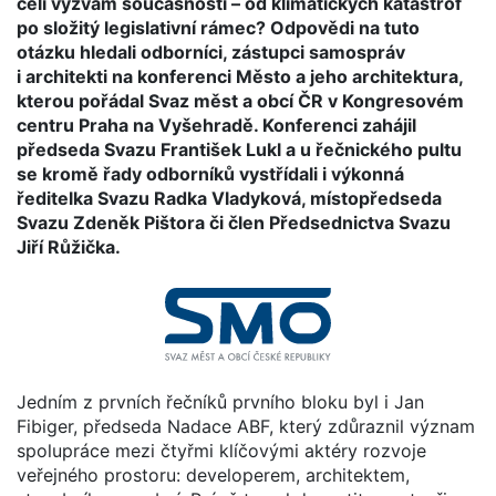
čelí výzvám současnosti – od klimatických katastrof
po složitý legislativní rámec? Odpovědi na tuto
otázku hledali odborníci, zástupci samospráv
i architekti na konferenci Město a jeho architektura,
kterou pořádal Svaz měst a obcí ČR v Kongresovém
centru Praha na Vyšehradě. Konferenci zahájil
předseda Svazu František Lukl a u řečnického pultu
se kromě řady odborníků vystřídali i výkonná
ředitelka Svazu Radka Vladyková, místopředseda
Svazu Zdeněk Pištora či člen Předsednictva Svazu
Jiří Růžička.
Jedním z prvních řečníků prvního bloku byl i Jan
Fibiger, předseda Nadace ABF, který zdůraznil význam
spolupráce mezi čtyřmi klíčovými aktéry rozvoje
veřejného prostoru: developerem, architektem,