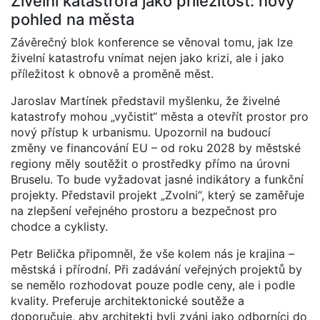
Živelní katastrofa jako příležitost: nový
pohled na města
Závěrečný blok konference se věnoval tomu, jak lze
živelní katastrofu vnímat nejen jako krizi, ale i jako
příležitost k obnově a proměně měst.
Jaroslav Martínek představil myšlenku, že živelné
katastrofy mohou „vyčistit“ města a otevřít prostor pro
nový přístup k urbanismu. Upozornil na budoucí
změny ve financování EU – od roku 2028 by městské
regiony měly soutěžit o prostředky přímo na úrovni
Bruselu. To bude vyžadovat jasné indikátory a funkční
projekty. Představil projekt „Zvolni“, který se zaměřuje
na zlepšení veřejného prostoru a bezpečnost pro
chodce a cyklisty.
Petr Belička připomněl, že vše kolem nás je krajina –
městská i přírodní. Při zadávání veřejných projektů by
se nemělo rozhodovat pouze podle ceny, ale i podle
kvality. Preferuje architektonické soutěže a
doporučuje, aby architekti byli zváni jako odborníci do