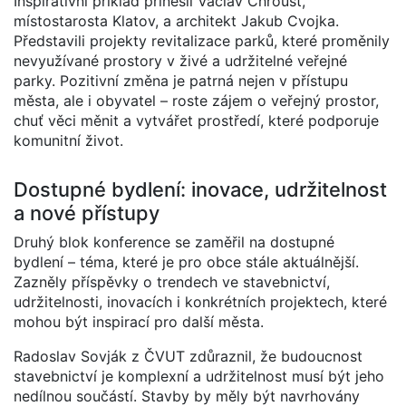
Inspirativní příklad přinesli Václav Chroust,
místostarosta Klatov, a architekt Jakub Cvojka.
Představili projekty revitalizace parků, které proměnily
nevyužívané prostory v živé a udržitelné veřejné
parky. Pozitivní změna je patrná nejen v přístupu
města, ale i obyvatel – roste zájem o veřejný prostor,
chuť věci měnit a vytvářet prostředí, které podporuje
komunitní život.
Dostupné bydlení: inovace, udržitelnost
a nové přístupy
Druhý blok konference se zaměřil na dostupné
bydlení – téma, které je pro obce stále aktuálnější.
Zazněly příspěvky o trendech ve stavebnictví,
udržitelnosti, inovacích i konkrétních projektech, které
mohou být inspirací pro další města.
Radoslav Sovják z ČVUT zdůraznil, že budoucnost
stavebnictví je komplexní a udržitelnost musí být jeho
nedílnou součástí. Stavby by měly být navrhovány