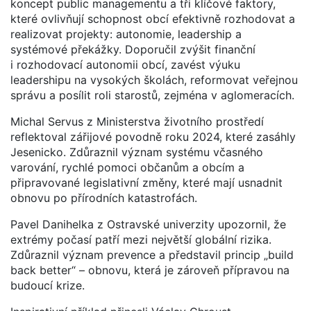
koncept public managementu a tři klíčové faktory,
které ovlivňují schopnost obcí efektivně rozhodovat a
realizovat projekty: autonomie, leadership a
systémové překážky. Doporučil zvýšit finanční
i rozhodovací autonomii obcí, zavést výuku
leadershipu na vysokých školách, reformovat veřejnou
správu a posílit roli starostů, zejména v aglomeracích.
Michal Servus z Ministerstva životního prostředí
reflektoval zářijové povodně roku 2024, které zasáhly
Jesenicko. Zdůraznil význam systému včasného
varování, rychlé pomoci občanům a obcím a
připravované legislativní změny, které mají usnadnit
obnovu po přírodních katastrofách.
Pavel Danihelka z Ostravské univerzity upozornil, že
extrémy počasí patří mezi největší globální rizika.
Zdůraznil význam prevence a představil princip „build
back better“ – obnovu, která je zároveň přípravou na
budoucí krize.