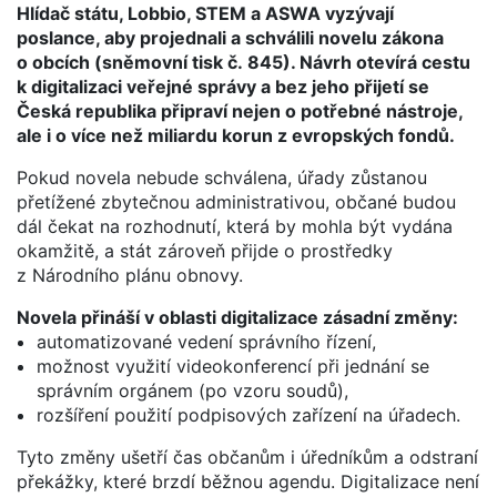
Hlídač státu, Lobbio, STEM a ASWA vyzývají
poslance, aby projednali a schválili novelu zákona
o obcích (sněmovní tisk č. 845). Návrh otevírá cestu
k digitalizaci veřejné správy a bez jeho přijetí se
Česká republika připraví nejen o potřebné nástroje,
ale i o více než miliardu korun z evropských fondů.
Pokud novela nebude schválena, úřady zůstanou
přetížené zbytečnou administrativou, občané budou
dál čekat na rozhodnutí, která by mohla být vydána
okamžitě, a stát zároveň přijde o prostředky
z Národního plánu obnovy.
Novela přináší v oblasti digitalizace zásadní změny:
automatizované vedení správního řízení,
možnost využití videokonferencí při jednání se
správním orgánem (po vzoru soudů),
rozšíření použití podpisových zařízení na úřadech.
Tyto změny ušetří čas občanům i úředníkům a odstraní
překážky, které brzdí běžnou agendu. Digitalizace není