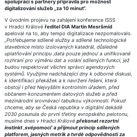
spolupráci s partnery připravila pro možnost
digitalizování služeb „za 10 minut“.
V úvodním projevu na zahájení konference ISSS
v Hradci Králové
ředitel DIA Martin Mesršmíd
apeloval na to, aby tempo digitalizace nezpomalovalo.
„Potřebujeme sdílené služby a sdílené technologické
stavebnice místo izolovaných katedrál, důsledné
uplatňování principu ‚data pouze jednou‘ a unifikované
rozhraní pro výměnu dat a volání sdílených funkcí, jež
budou respektovat všichni správci agendových
systémů. Využijme nadcházející dny k odborné diskusi,
k identifikaci překážek a k navržení řešení, která
obstojí i před Nejvyšším kontrolním úřadem, před
občanem-konzumentem datových služeb a před
mezinárodní srovnávací tabulkou výkonnosti. Pokud
chceme, aby se Česká republika v digitální dekádě
2030 posunula do první třetiny evropského pelotonu,
musíme dnes v Hradci Králové
překonat rezortní
instinkt ‚svépomocí‘ a přijmout princip sdílených
platforem, jasných metrik a tvrdé odpovědnosti za