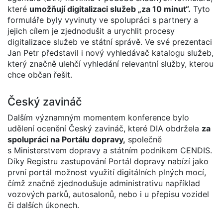
které
umožňují digitalizaci služeb „za 10 minut“.
Tyto
formuláře byly vyvinuty ve spolupráci s partnery a
jejich cílem je zjednodušit a urychlit procesy
digitalizace služeb ve státní správě. Ve své prezentaci
Jan Petr představil i nový vyhledávač katalogu služeb,
který značně ulehčí vyhledání relevantní služby, kterou
chce občan řešit.
Český zavináč
Dalším významným momentem konference bylo
udělení ocenění Český zavináč, které DIA obdržela
za
spolupráci na Portálu dopravy,
společně
s Ministerstvem dopravy a státním podnikem CENDIS.
Díky Registru zastupování Portál dopravy nabízí jako
první portál možnost využití digitálních plných mocí,
čímž značně zjednodušuje administrativu například
vozových parků, autosalonů, nebo i u přepisu vozidel
či dalších úkonech.