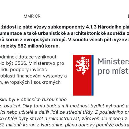
MMR ČR
lo žádosti z páté výzvy subkomponenty 4.1.3 Národního pl
umentace a také urbanistické a architektonické soutěže z
ů korun z evropských zdrojů. V součtu všech pěti výzev 
rojekty 582 milionů korun.
odmínek dotace vzniknout
ělo být 3566. Ministerstvo pro
fondu podpory investic
oblasti financování výstavby a
ch, evropských i soukromých
esku byl v obecních rukou nebo
o bydlení. Díky tomu budou mít možnost bydlet výhodně a
ci nebo učitelé a další lidé ze střední třídy. Z posledního
ich chtějí byty stavět a rekonstruovat, zároveň ale mnoha z
82 milionů korun z Národního plánu obnovy pomůže odstran