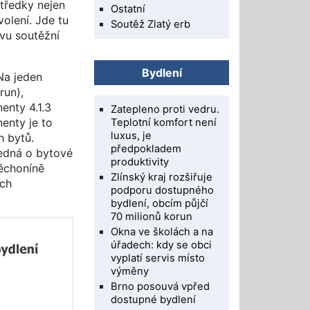
tředky nejen
Ostatní
olení. Jde tu
Soutěž Zlatý erb
vu soutěžní
Bydlení
Na jeden
run),
enty 4.1.3
Zatepleno proti vedru.
enty je to
Teplotní komfort není
luxus, je
h bytů.
předpokladem
jedná o bytové
produktivity
Těchoníně
Zlínský kraj rozšiřuje
ích
podporu dostupného
bydlení, obcím půjčí
70 milionů korun
Okna ve školách a na
úřadech: kdy se obci
vyplatí servis místo
výměny
Brno posouvá vpřed
dostupné bydlení