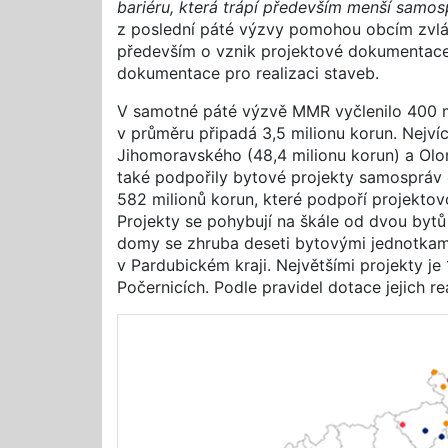
bariéru, která trápí především menší samos
z poslední páté výzvy pomohou obcím zvlád
především o vznik projektové dokumentace n
dokumentace pro realizaci staveb.
V samotné páté výzvě MMR vyčlenilo 400 mil
v průměru připadá 3,5 milionu korun. Nejvíc
Jihomoravského (48,4 milionu korun) a Olo
také podpořily bytové projekty samospráv 
582 milionů korun, které podpoří projekto
Projekty se pohybují na škále od dvou byt
domy se zhruba deseti bytovými jednotkami
v Pardubickém kraji. Největšími projekty j
Počernicích. Podle pravidel dotace jejich r