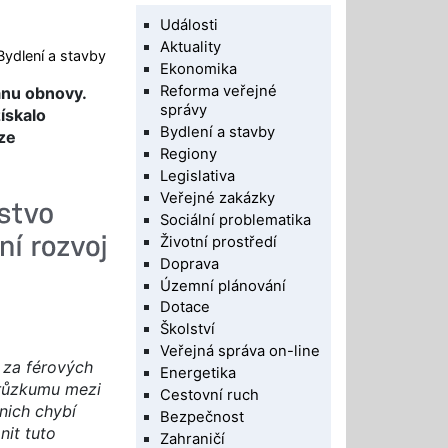
Události
Aktuality
Bydlení a stavby
Ekonomika
Reforma veřejné
ánu obnovy.
správy
ískalo
Bydlení a stavby
ze
Regiony
Legislativa
Veřejné zakázky
Sociální problematika
Životní prostředí
Doprava
Územní plánování
Dotace
Školství
Veřejná správa on-line
 za férových
Energetika
 průzkumu mezi
Cestovní ruch
 nich chybí
Bezpečnost
it tuto
Zahraničí