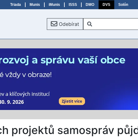
Triada
Munis
iMunis
ISSS
DMO
DVS
Solón
Odebírat
ch projektů samospráv půj