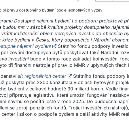
o přípravu dostupného bydlení podle jednotlivých výzev
ramu Dostupné nájemní bydlení i o podporu projektové příp
e budou mít v zásobě kvalitní projekty dostupného nájemní
e vrátit každoroční objem veřejných investic do obecních b
 z krize bydlení v Česku, který doporučuje i Národní ekono
stupné nájemní bydlení
Státního fondu podpory investi
a pořizování dostupných bytů poskytovat také Národní roz
vá investiční
bude v tomto roce zakládat koinvestiční fon
o tři finanční nástroje připravilo MMR v uplynulých třech l
adenství
síť regionálních center
Státního fondu podpory in
ž poskytla přes 2300 konzultací v oblasti bytových proje
o bydlení v celkové hodnotě 30 miliard korun. Vedle finan
voj připravuje legislativu, která umožní fungování nezisk
ním návrhu se počítá ještě v roce 2025. Do budoucna napří
í se zdroji penzijních fondů. Trojici investičních nástroj
h center i zákon o podpoře bydlení a další aktivity MMR real