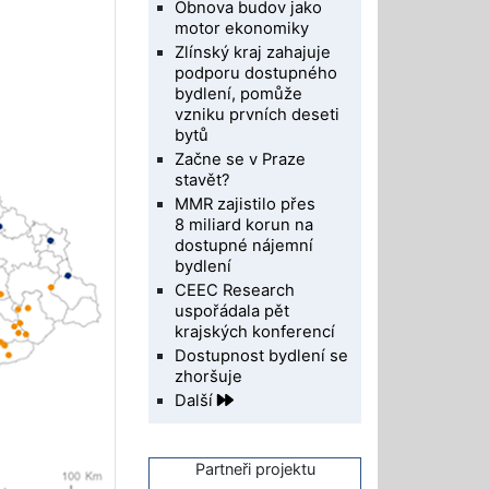
Obnova budov jako
motor ekonomiky
Zlínský kraj zahajuje
podporu dostupného
bydlení, pomůže
vzniku prvních deseti
bytů
Začne se v Praze
stavět?
MMR zajistilo přes
8 miliard korun na
dostupné nájemní
bydlení
CEEC Research
uspořádala pět
krajských konferencí
Dostupnost bydlení se
zhoršuje
Další
Partneři projektu