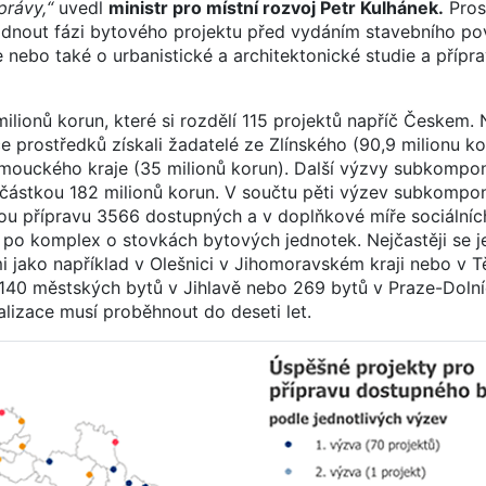
právy,“
uvedl
ministr pro místní rozvoj Petr Kulhánek.
Pros
nout fázi bytového projektu před vydáním stavebního pov
ebo také o urbanistické a architektonické studie a přípra
ionů korun, které si rozdělí 115 projektů napříč Českem. 
e prostředků získali žadatelé ze Zlínského (90,9 milionu ko
mouckého kraje (35 milionů korun). Další výzvy subkompon
částkou 182 milionů korun. V součtu pěti výzev subkompon
vou přípravu 3566 dostupných a v doplňkové míře sociálníc
ů po komplex o stovkách bytových jednotek. Nejčastěji se 
 jako například v Olešnici v Jihomoravském kraji nebo v 
e 140 městských bytů v Jihlavě nebo 269 bytů v Praze-Doln
ealizace musí proběhnout do deseti let.