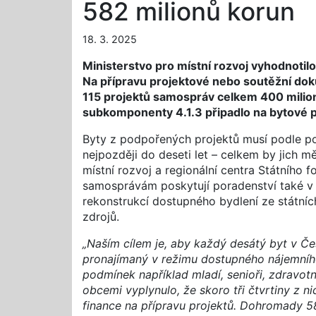
582 milionů korun
18. 3. 2025
Ministerstvo pro místní rozvoj vyhodnoti
Na přípravu projektové nebo soutěžní dok
115 projektů samospráv celkem 400 milion
subkomponenty 4.1.3 připadlo na bytové p
Byty z podpořených projektů musí podle p
nejpozději do deseti let – celkem by jich m
místní rozvoj a regionální centra Státního 
samosprávám poskytují poradenství také v 
rekonstrukcí dostupného bydlení ze státní
zdrojů.
„Naším cílem je, aby každý desátý byt v Č
pronajímaný v režimu dostupného nájemníh
podmínek například mladí, senioři, zdravotní
obcemi vyplynulo, že skoro tři čtvrtiny z n
finance na přípravu projektů. Dohromady 5