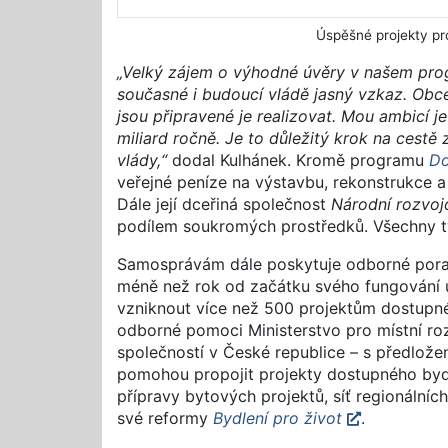
Úspěšné projekty pr
„Velký zájem o výhodné úvěry v našem prog
současné i budoucí vládě jasný vzkaz. Obc
jsou připravené je realizovat. Mou ambicí j
miliard ročně. Je to důležitý krok na cestě
vlády,“
dodal Kulhánek. Kromě programu
Do
veřejné peníze na výstavbu, rekonstrukce 
Dále její dceřiná společnost
Národní rozvojo
podílem soukromých prostředků. Všechny tyt
Samosprávám dále poskytuje odborné por
méně než rok od začátku svého fungování u
vzniknout více než 500 projektům dostupnéh
odborné pomoci Ministerstvo pro místní roz
společností v České republice – s předlože
pomohou propojit projekty dostupného bydlen
přípravy bytových projektů, síť regionálníc
své reformy
Bydlení pro život
.