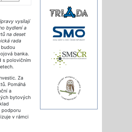
ravy vysílají
ho bydlení a
ytů na deset
mická rada
c budou
vojová banka.
d s polovičním
etech.
vestic. Za
ktů. Pomáhá
ční a
ových bytových
klad
ů, podporu
izuje v rámci