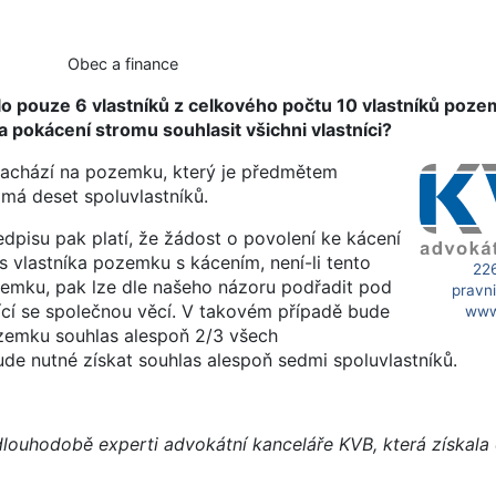
Obec a finance
o pouze 6 vlastníků z celkového počtu 10 vlastníků poze
 pokácení stromu souhlasit všichni vlastníci?
nachází na pozemku, který je předmětem
 má deset spoluvlastníků.
dpisu pak platí, že žádost o povolení ke kácení
s vlastníka pozemku s kácením, není-li tento
22
emku, pak lze dle našeho názoru podřadit pod
pravn
ící se společnou věcí. V takovém případě bude
www
ozemku souhlas alespoň 2/3 všech
ude nutné získat souhlas alespoň sedmi spoluvlastníků.
dlouhodobě experti advokátní kanceláře KVB, která získal