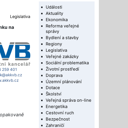
Události
Aktuality
Legislativa
Ekonomika
Reforma veřejné
mku na
správy
Bydlení a stavby
Regiony
Legislativa
Veřejné zakázky
Sociální problematika
Životní prostředí
6 259 401
ik@akkvb.cz
Doprava
.akkvb.cz
Územní plánování
Dotace
Školství
Veřejná správa on-line
Energetika
Cestovní ruch
a opakovaně
Bezpečnost
Zahraničí