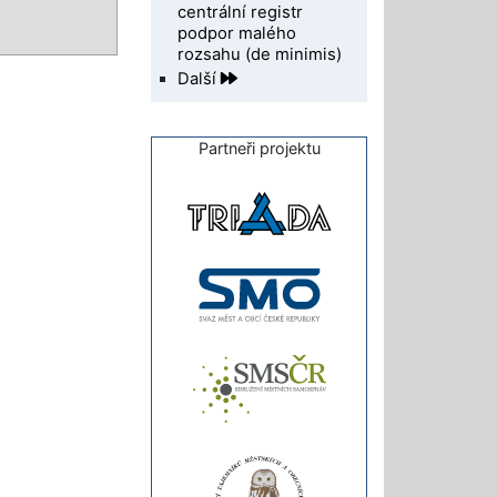
centrální registr
podpor malého
rozsahu (de minimis)
Další
Partneři projektu