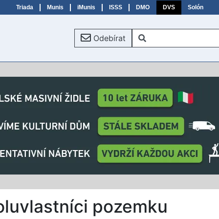
Triada
Munis
iMunis
ISSS
DMO
DVS
Solón
Odebírat
oluvlastníci pozemku