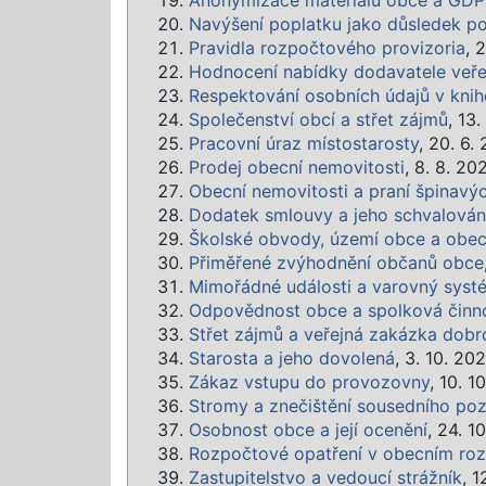
Anonymizace materiálů obce a GD
Navýšení poplatku jako důsledek po
Pravidla rozpočtového provizoria
, 
Hodnocení nabídky dodavatele veře
Respektování osobních údajů v kni
Společenství obcí a střet zájmů
, 13
Pracovní úraz místostarosty
, 20. 6.
Prodej obecní nemovitosti
, 8. 8. 20
Obecní nemovitosti a praní špinavý
Dodatek smlouvy a jeho schvalování
Školské obvody, území obce a obe
Přiměřené zvýhodnění občanů obce
Mimořádné události a varovný syst
Odpovědnost obce a spolková činn
Střet zájmů a veřejná zakázka dob
Starosta a jeho dovolená
, 3. 10. 20
Zákaz vstupu do provozovny
, 10. 1
Stromy a znečištění sousedního p
Osobnost obce a její ocenění
, 24. 1
Rozpočtové opatření v obecním ro
Zastupitelstvo a vedoucí strážník
, 1