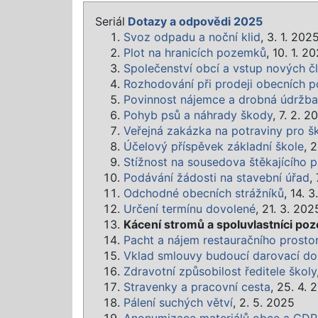
Seriál
Dotazy a odpovědi 2025
Svoz odpadu a noční klid
, 3. 1. 202
Plot na hranicích pozemků
, 10. 1. 2
Společenství obcí a vstup nových č
Rozhodování při prodeji obecních 
Povinnost nájemce a drobná údržba
Pohyb psů a náhrady škody
, 7. 2. 2
Veřejná zakázka na potraviny pro šk
Účelový příspěvek základní škole
, 
Stížnost na sousedova štěkajícího 
Podávání žádosti na stavební úřad
,
Odchodné obecních strážníků
, 14. 
Určení termínu dovolené
, 21. 3. 202
Kácení stromů a spoluvlastníci po
Pacht a nájem restauračního prosto
Vklad smlouvy budoucí darovací do
Zdravotní způsobilost ředitele školy
Stravenky a pracovní cesta
, 25. 4. 
Pálení suchých větví
, 2. 5. 2025