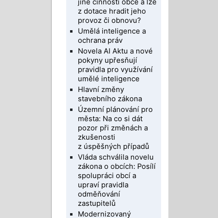
jiné činnosti obce a lze
z dotace hradit jeho
provoz či obnovu?
Umělá inteligence a
ochrana práv
Novela AI Aktu a nové
pokyny upřesňují
pravidla pro využívání
umělé inteligence
Hlavní změny
stavebního zákona
Územní plánování pro
města: Na co si dát
pozor při změnách a
zkušenosti
z úspěšných případů
Vláda schválila novelu
zákona o obcích: Posílí
spolupráci obcí a
upraví pravidla
odměňování
zastupitelů
Modernizovaný