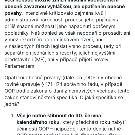
obecně závaznou vyhláškou, ale opatřením obecné
povahy,
intenzivně kritizovalo zejména kvůli
administrativní náročnosti procesu jeho přijímání a
příliš snadné možnosti jeho napadnutí dotčenými
poplatníky. Náš pohled se však nepodařilo prosadit ani
v mezirezortním připomínkovém řízení, ani
v následných fázích legislativního procesu, tedy při
separátních jednáních s resorty, jejich nejvyššími
představiteli (MF), ani v případě přijetí novely
Parlamentem.
Opatření obecné povahy (dále jen „OOP“) v obecné
rovině upravuje § 171–174 správního řádu, v případě
OOP podle zákona o dani z nemovitých věcí pak tento
zákon stanoví některá specifika. O jaká specifika se
jedná?
Vše je nutné stihnout do 30. června
kalendářního roku,
který předchází roku nabytí
účinnosti OOP – nejpozději tento den je nutné