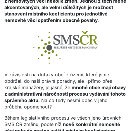
z nemovitých věcí několik změn. Jednou z těch méně
akcentovaných, ale velmi důležitých je možnost
stanovení místního koeficientu pro jednotlivé
nemovité věci opatřením obecné povahy.
V závislosti na dotazy obcí z území, které jsme
obdrželi do naší právní poradny, ale i přímo přes
krajské manažery, je jasné, že
mnohé obce mají obavy
z administrativní náročnosti procesu vydávání tohoto
správního aktu.
Na co tedy nesmí obec v jeho
průběhu opomenout?
Během legislativního procesu ve všech jeho úrovních
SMS ČR změnu, podle níž
nově konkrétní nemovité
věci nebude možné zatížit místním koeficientem