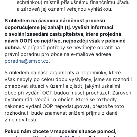
schránkou) místně příslušnému finančnímu úřadu
a zároveň jej oznámí veřejnou vyhláškou.
S ohledem na časovou náročnost procesu
doporučujeme jej zahájit (tj. vyvěsit informaci
o svolání zasedání zastupitelstva, které projedná
návrh OOP) co nejdříve, nejpozději však v polovině
dubna.
V případě potřeby se neváhejte obrátit na
právní poradnu pro obce na e-mailové adrese
poradna@smscr.cz
.
S ohledem na naše argumenty a připomínky, které
však nebyly po celou dobu vyslyšeny, jsme se rozhodli
zmapovat situaci v území a zjistit, jakými úskalími
obce při vydání OOP budou muset procházet. Zároveň
bychom rádi věděli i o obcích, které se rozhodly
nakonec vydání OOP nepodstupovat, přestože toto
rozhodnutí bude znamenat snížení příjmu z daně
z nemovitosti.
Pokud nám chcete v mapování situace pomoci,