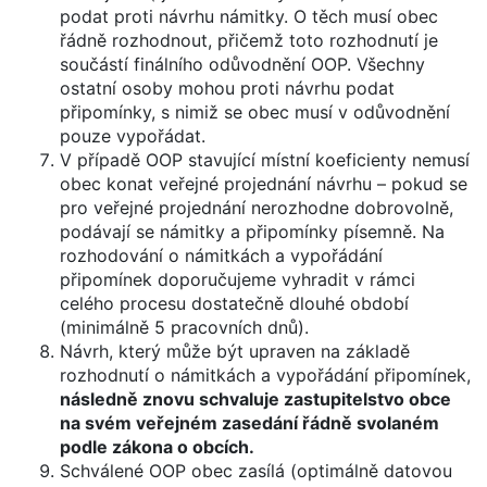
podat proti návrhu námitky. O těch musí obec
řádně rozhodnout, přičemž toto rozhodnutí je
součástí finálního odůvodnění OOP. Všechny
ostatní osoby mohou proti návrhu podat
připomínky, s nimiž se obec musí v odůvodnění
pouze vypořádat.
V případě OOP stavující místní koeficienty nemusí
obec konat veřejné projednání návrhu – pokud se
pro veřejné projednání nerozhodne dobrovolně,
podávají se námitky a připomínky písemně. Na
rozhodování o námitkách a vypořádání
připomínek doporučujeme vyhradit v rámci
celého procesu dostatečně dlouhé období
(minimálně 5 pracovních dnů).
Návrh, který může být upraven na základě
rozhodnutí o námitkách a vypořádání připomínek,
následně znovu schvaluje zastupitelstvo obce
na svém veřejném zasedání řádně svolaném
podle zákona o obcích.
Schválené OOP obec zasílá (optimálně datovou