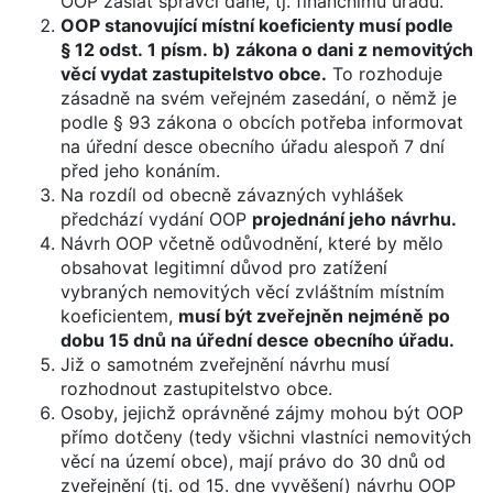
OOP zaslat správci daně, tj. finančnímu úřadu.
OOP stanovující místní koeficienty musí podle
§ 12 odst. 1 písm. b) zákona o dani z nemovitých
věcí vydat zastupitelstvo obce.
To rozhoduje
zásadně na svém veřejném zasedání, o němž je
podle § 93 zákona o obcích potřeba informovat
na úřední desce obecního úřadu alespoň 7 dní
před jeho konáním.
Na rozdíl od obecně závazných vyhlášek
předchází vydání OOP
projednání jeho návrhu.
Návrh OOP včetně odůvodnění, které by mělo
obsahovat legitimní důvod pro zatížení
vybraných nemovitých věcí zvláštním místním
koeficientem,
musí být zveřejněn nejméně po
dobu 15 dnů na úřední desce obecního úřadu.
Již o samotném zveřejnění návrhu musí
rozhodnout zastupitelstvo obce.
Osoby, jejichž oprávněné zájmy mohou být OOP
přímo dotčeny (tedy všichni vlastníci nemovitých
věcí na území obce), mají právo do 30 dnů od
zveřejnění (tj. od 15. dne vyvěšení) návrhu OOP