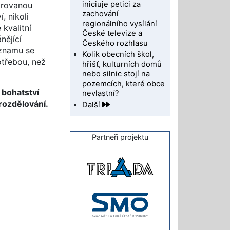
iniciuje petici za
orovanou
zachování
, nikoli
regionálního vysílání
kvalitní
České televize a
nějící
Českého rozhlasu
eznamu se
Kolik obecních škol,
otřebou, než
hřišť, kulturních domů
nebo silnic stojí na
pozemcích, které obce
e
bohatství
nevlastní?
rozdělování.
Další
Partneři projektu