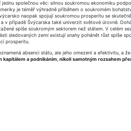
ejí jednu společnou věc: silnou soukromou ekonomiku podp
Ameriky je téměř výhradně příběhem o soukromém bohatství
výcarsko naopak spojují soukromou prosperitu se skutečně 
 a v případě Švýcarska také univerzit světové úrovně. Dohá
 tažené spíše soukromým sektorem než státem. V celém s
ásti sledovaných zemí existují snahy pohánět růst spíše sp
cí prosperitu.
namená absenci státu, ale jeho omezení a efektivitu, a ž
kapitálem a podnikáním, nikoli samotným rozsahem pře