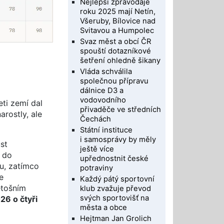
Nejlepší zpravodaje
roku 2025 mají Netín,
Všeruby, Bílovice nad
Svitavou a Humpolec
Svaz měst a obcí ČR
spouští dotazníkové
šetření ohledně šikany
Vláda schválila
společnou přípravu
dálnice D3 a
vodovodního
eti zemí dal
přivaděče ve středních
rostly, ale
Čechách
Státní instituce
i samosprávy by měly
st
ještě více
l do
upřednostnit české
u, zatímco
potraviny
e
Každý pátý sportovní
etošním
klub zvažuje převod
svých sportovišť na
26 o čtyři
města a obce
Hejtman Jan Grolich