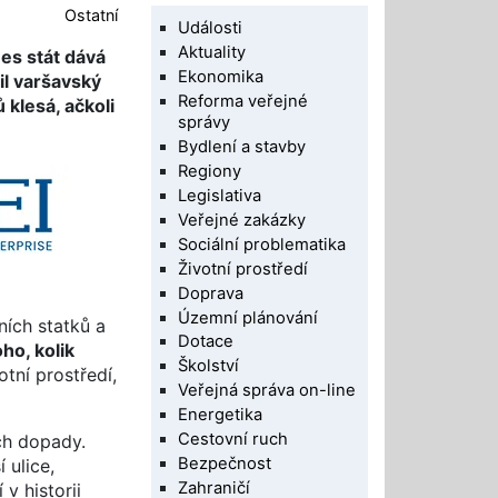
Ostatní
Události
Aktuality
es stát dává
Ekonomika
il varšavský
Reforma veřejné
 klesá, ačkoli
správy
Bydlení a stavby
Regiony
Legislativa
Veřejné zakázky
Sociální problematika
Životní prostředí
Doprava
Územní plánování
ích statků a
Dotace
ho, kolik
Školství
otní prostředí,
Veřejná správa on-line
Energetika
Cestovní ruch
ch dopady.
Bezpečnost
 ulice,
Zahraničí
v historii