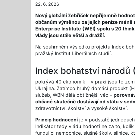
22. 6. 2026
Nový globální žebříček nepříjemně hodnot
občanům výměnou za jejich peníze méně než
Enterprise Institute (WEI) spolu s 20 think
vlády jsou stále větší a dražší.
Na souhrnném výsledku projektu Index boha
pražský Institut Liberálních studií.
Index bohatství národů
pokrývá 40 ekonomik – v praxi jsou to ze
Ukrajina. Zatímco hrubý domácí produkt (H
služeb, WBN dělá obtížnější věc –
porovnáv
občané skutečně dostávají od státu v sed
zdravotnictví, školství a vysoké školství.
Princip hodnocení
je v podstatě jednoduch
Indikátor tedy vládu hodnotí ne za to, kolik
fungující nemocnice, slušné školy, silnice, 