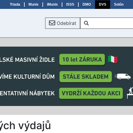
Triada
Munis
iMunis
ISSS
DMO
DVS
Solón
Odebírat
ných výdajů