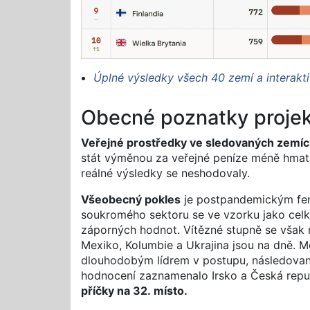
Úplné výsledky všech 40 zemí a interakt
Obecné poznatky proje
Veřejné prostředky ve sledovaných zemí
stát výměnou za veřejné peníze méně hmatat
reálné výsledky se neshodovaly.
Všeobecný pokles
je postpandemickým feno
soukromého sektoru se ve vzorku jako celku
záporných hodnot. Vítězné stupně se však 
Mexiko, Kolumbie a Ukrajina jsou na dně. 
dlouhodobým lídrem v postupu, následovan
hodnocení zaznamenalo Irsko a Česká repu
příčky na 32. místo.