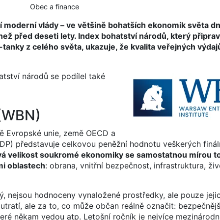
Obec a finance
í moderní vlády – ve většině bohatších ekonomik světa dn
 před deseti lety. Index bohatství národů, který připrav
-tanky z celého světa, ukazuje, že kvalita veřejných výdajů
tství národů se podílel také
 (WBN)
mě Evropské unie, země OECD a
DP) představuje celkovou peněžní hodnotu veškerých fináln
á velikost soukromé ekonomiky se samostatnou mírou to
mi oblastech
: obrana, vnitřní bezpečnost, infrastruktura, živ
ý, nejsou hodnoceny vynaložené prostředky, ale pouze jeji
 utratí, ale za to, co může občan reálně označit: bezpečnější
které někam vedou atp. Letošní ročník je nejvíce mezinárodní 