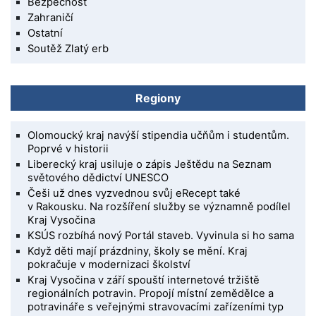
Bezpečnost
Zahraničí
Ostatní
Soutěž Zlatý erb
Regiony
Olomoucký kraj navýší stipendia učňům i studentům.
Poprvé v historii
Liberecký kraj usiluje o zápis Ještědu na Seznam
světového dědictví UNESCO
Češi už dnes vyzvednou svůj eRecept také
v Rakousku. Na rozšíření služby se významně podílel
Kraj Vysočina
KSÚS rozbíhá nový Portál staveb. Vyvinula si ho sama
Když děti mají prázdniny, školy se mění. Kraj
pokračuje v modernizaci školství
Kraj Vysočina v září spouští internetové tržiště
regionálních potravin. Propojí místní zemědělce a
potravináře s veřejnými stravovacími zařízeními typ