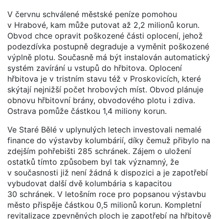
V červnu schválené městské peníze pomohou
v Hrabové, kam může putovat až 2,2 milionů korun.
Obvod chce opravit poškozené části oplocení, jehož
podezdívka postupně degraduje a vyměnit poškozené
výplně plotu. Současně má být instalován automatický
systém zavírání u vstupů do hřbitova. Oplocení
hřbitova je v tristním stavu též v Proskovicích, které
skýtají nejnižší počet hrobových míst. Obvod plánuje
obnovu hřbitovní brány, obvodového plotu i zdiva.
Ostrava pomůže částkou 1,4 miliony korun.
Ve Staré Bělé v uplynulých letech investovali nemalé
finance do výstavby kolumbárií, díky čemuž přibylo na
zdejším pohřebišti 285 schránek. Zájem o uložení
ostatků tímto způsobem byl tak významný, že
v současnosti již není žádná k dispozici a je zapotřebí
vybudovat další dvě kolumbária s kapacitou
30 schránek. V letošním roce pro popsanou výstavbu
město přispěje částkou 0,5 milionů korun. Kompletní
revitalizace zpevněných ploch je zapotřebí na hřbitově