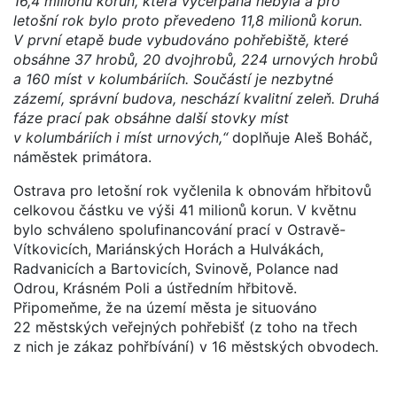
16,4 milionů korun, která vyčerpána nebyla a pro
letošní rok bylo proto převedeno 11,8 milionů korun.
V první etapě bude vybudováno pohřebiště, které
obsáhne 37 hrobů, 20 dvojhrobů, 224 urnových hrobů
a 160 míst v kolumbáriích. Součástí je nezbytné
zázemí, správní budova, neschází kvalitní zeleň. Druhá
fáze prací pak obsáhne další stovky míst
v kolumbáriích i míst urnových,“
doplňuje Aleš Boháč,
náměstek primátora.
Ostrava pro letošní rok vyčlenila k obnovám hřbitovů
celkovou částku ve výši 41 milionů korun. V květnu
bylo schváleno spolufinancování prací v Ostravě-
Vítkovicích, Mariánských Horách a Hulvákách,
Radvanicích a Bartovicích, Svinově, Polance nad
Odrou, Krásném Poli a ústředním hřbitově.
Připomeňme, že na území města je situováno
22 městských veřejných pohřebišť (z toho na třech
z nich je zákaz pohřbívání) v 16 městských obvodech.