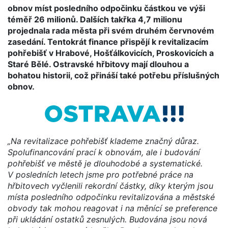
obnov míst posledního odpočinku částkou ve výši
téměř 26 milionů. Dalších takřka 4,7 milionu
projednala rada města při svém druhém červnovém
zasedání. Tentokrát finance přispějí k revitalizacím
pohřebišť v Hrabové, Hošťálkovicích, Proskovicích a
Staré Bělé. Ostravské hřbitovy mají dlouhou a
bohatou historii, což přináší také potřebu příslušných
obnov.
„Na revitalizace pohřebišť klademe značný důraz.
Spolufinancování prací k obnovám, ale i budování
pohřebišť ve městě je dlouhodobé a systematické.
V posledních letech jsme pro potřebné práce na
hřbitovech vyčlenili rekordní částky, díky kterým jsou
místa posledního odpočinku revitalizována a městské
obvody tak mohou reagovat i na měnící se preference
při ukládání ostatků zesnulých. Budována jsou nová