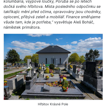
kolumbária, vsypové loučky, Poruba se po letech
dočká svého hřbitova. Místa posledního odpočinku se
takříkajíc mění před očima, opravovány jsou chodníky,
oplocení, přibývá zeleň a mobiliář. Finance směřujeme
všude tam, kde je potřeba,“
vysvětluje Aleš Boháč,
náměstek primátora.
Hřbitov Krásné Pole