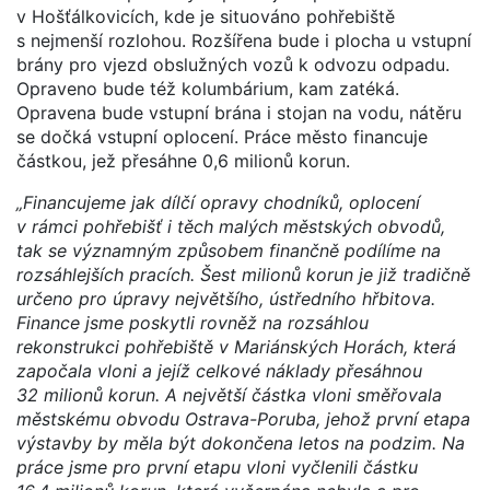
v Hošťálkovicích, kde je situováno pohřebiště
s nejmenší rozlohou. Rozšířena bude i plocha u vstupní
brány pro vjezd obslužných vozů k odvozu odpadu.
Opraveno bude též kolumbárium, kam zatéká.
Opravena bude vstupní brána i stojan na vodu, nátěru
se dočká vstupní oplocení. Práce město financuje
částkou, jež přesáhne 0,6 milionů korun.
„Financujeme jak dílčí opravy chodníků, oplocení
v rámci pohřebišť i těch malých městských obvodů,
tak se významným způsobem finančně podílíme na
rozsáhlejších pracích. Šest milionů korun je již tradičně
určeno pro úpravy největšího, ústředního hřbitova.
Finance jsme poskytli rovněž na rozsáhlou
rekonstrukci pohřebiště v Mariánských Horách, která
započala vloni a jejíž celkové náklady přesáhnou
32 milionů korun. A největší částka vloni směřovala
městskému obvodu Ostrava-Poruba, jehož první etapa
výstavby by měla být dokončena letos na podzim. Na
práce jsme pro první etapu vloni vyčlenili částku