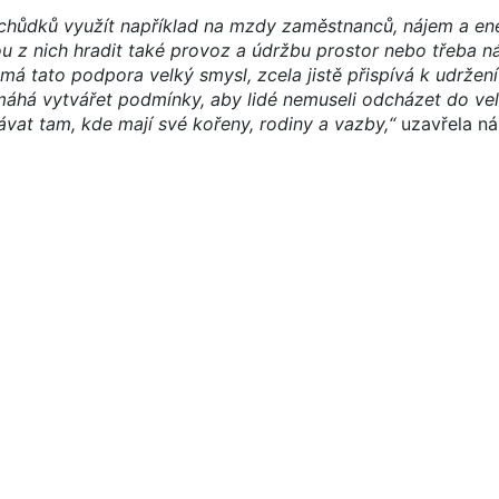
chůdků využít například na mzdy zaměstnanců, nájem a en
u z nich hradit také provoz a údržbu prostor nebo třeba n
 má tato podpora velký smysl, zcela jistě přispívá k udržení
máhá vytvářet podmínky, aby lidé nemuseli odcházet do ve
távat tam, kde mají své kořeny, rodiny a vazby,“
uzavřela n