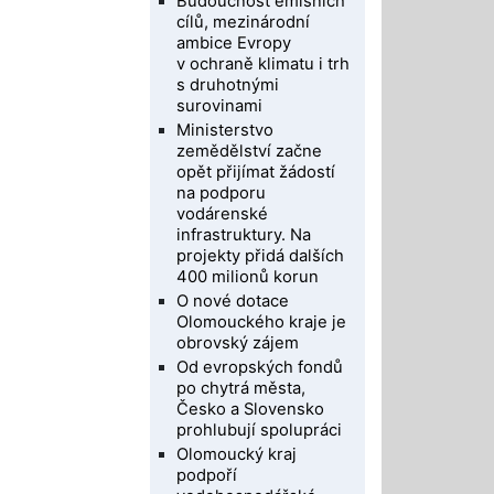
Budoucnost emisních
cílů, mezinárodní
ambice Evropy
v ochraně klimatu i trh
s druhotnými
surovinami
Ministerstvo
zemědělství začne
opět přijímat žádostí
na podporu
vodárenské
infrastruktury. Na
projekty přidá dalších
400 milionů korun
O nové dotace
Olomouckého kraje je
obrovský zájem
Od evropských fondů
po chytrá města,
Česko a Slovensko
prohlubují spolupráci
Olomoucký kraj
podpoří