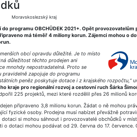
ůdků
Moravskoslezský kraj
ojí do programu OBCHŮDEK 2021+. Opět provozovatelům 
připraveno má téměř 4 miliony korun. Zájemci mohou o do
orun.
menších obcí opravdu důležité. Je to místo
žná důležitost těchto prodejen ani
ence mnohdy nepostradatelná. Proto se
u pravidelně zapojuje do programu
tátních peněz poskytuje dotace i z krajského rozpočtu,“
u
 kraje pro regionální rozvoj a cestovní ruch Šárka Šim
odpořil 225 projektů, mezi které rozdělil přes 26 milionů kor
dejen připraveno 3,8 milionu korun. Žádat o ně mohou prá
ající fyzické osoby. Prodejna musí nabízet převážně potrav
a dotaci si mohou sáhnout i provozovatelé obchůdků v mís
ti o dotaci mohou podávat od 29. června do 17. července. 