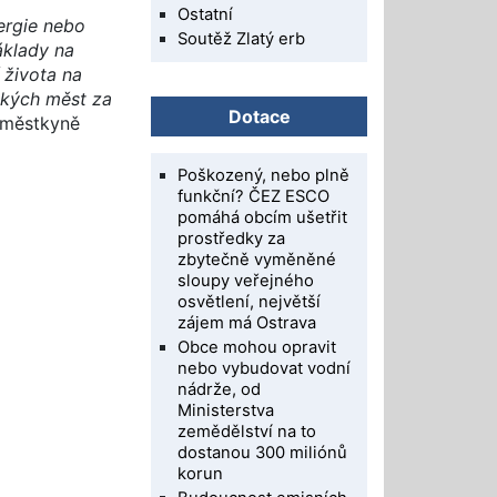
Ostatní
ergie nebo
Soutěž Zlatý erb
áklady na
 života na
lkých měst za
Dotace
áměstkyně
Poškozený, nebo plně
funkční? ČEZ ESCO
pomáhá obcím ušetřit
prostředky za
zbytečně vyměněné
sloupy veřejného
osvětlení, největší
zájem má Ostrava
Obce mohou opravit
nebo vybudovat vodní
nádrže, od
Ministerstva
zemědělství na to
dostanou 300 miliónů
korun