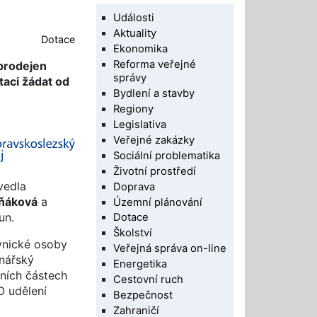
Události
Aktuality
Dotace
Ekonomika
Reforma veřejné
prodejen
správy
taci žádat od
Bydlení a stavby
Regiony
Legislativa
Veřejné zakázky
Sociální problematika
Životní prostředí
vedla
Doprava
oňáková
a
Územní plánování
un.
Dotace
Školství
vnické osoby
Veřejná správa on-line
inářský
Energetika
tních částech
Cestovní ruch
O udělení
Bezpečnost
Zahraničí