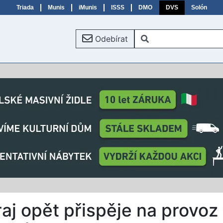
Triada
Munis
iMunis
ISSS
DMO
DVS
Solón
Odebírat
aj opět přispěje na provoz