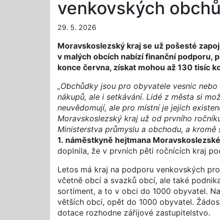
venkovských obch
29. 5. 2026
Moravskoslezský kraj se už pošesté zap
v malých obcích nabízí finanční podporu, 
konce června, získat mohou až 130 tisíc k
„Obchůdky jsou pro obyvatele vesnic nebo 
nákupů, ale i setkávání. Lidé z města si mo
neuvědomují, ale pro místní je jejich exist
Moravskoslezský kraj už od prvního ročník
Ministerstva průmyslu a obchodu, a kromě s
1. náměstkyně hejtmana Moravskoslezského
doplnila, že v prvních pěti ročnících kraj p
Letos má kraj na podporu venkovských pro
včetně obcí a svazků obcí, ale také podnik
sortiment, a to v obci do 1000 obyvatel. N
větších obcí, opět do 1000 obyvatel. Žádos
dotace rozhodne zářijové zastupitelstvo.