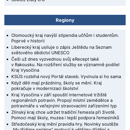
Regiony
Olomoucký kraj navýší stipendia učňům i studentům.
Poprvé v historii
Liberecký kraj usiluje o zápis Ještědu na Seznam
světového dědictví UNESCO
Češi už dnes vyzvednou svůj eRecept také
v Rakousku. Na rozšíření služby se významně podílel
Kraj Vysočina
KSÚS rozbíhá nový Portál staveb. Vyvinula si ho sama
Když děti mají prázdniny, školy se mění. Kraj
pokračuje v modernizaci školství
Kraj Vysočina v září spouští internetové tržiště
regionálních potravin. Propojí místní zemědělce a
potravináře s veřejnými stravovacími zařízeními typ
Zlínský kraj chce udržet tradiční řemesla při životě.
Pomoci mají školy, muzea i lepší podpora řemeslníků
Středočeský kraj mění pravidla hry. Novinky soutěže
„My třídíme nejlépe“ motivují k většímu třídění a