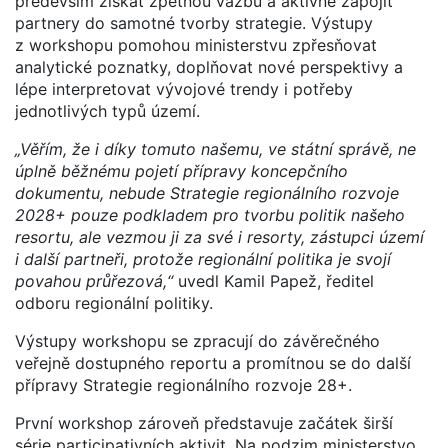
především získat zpětnou vazbu a aktivně zapojit
partnery do samotné tvorby strategie. Výstupy
z workshopu pomohou ministerstvu zpřesňovat
analytické poznatky, doplňovat nové perspektivy a
lépe interpretovat vývojové trendy i potřeby
jednotlivých typů území.
„Věřím, že i díky tomuto našemu, ve státní správě, ne
úplně běžnému pojetí přípravy koncepčního
dokumentu, nebude Strategie regionálního rozvoje
2028+ pouze podkladem pro tvorbu politik našeho
resortu, ale vezmou ji za své i resorty, zástupci území
i další partneři, protože regionální politika je svojí
povahou průřezová,“
uvedl Kamil Papež, ředitel
odboru regionální politiky.
Výstupy workshopu se zpracují do závěrečného
veřejně dostupného reportu a promítnou se do další
přípravy Strategie regionálního rozvoje 28+.
První workshop zároveň představuje začátek širší
série participativních aktivit. Na podzim ministerstvo