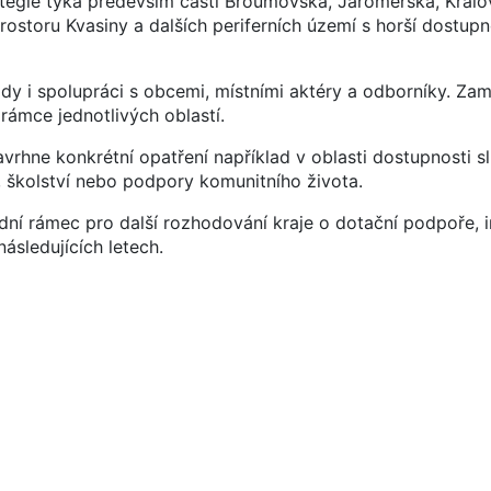
tegie týká především částí Broumovska, Jaroměřska, Králo
ostoru Kvasiny a dalších periferních území s horší dostupn
ady i spolupráci s obcemi, místními aktéry a odborníky. Zam
 rámce jednotlivých oblastí.
vrhne konkrétní opatření například v oblasti dostupnosti s
, školství nebo podpory komunitního života.
dní rámec pro další rozhodování kraje o dotační podpoře, i
následujících letech.