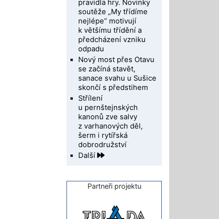
pravidla hry. Novinky
soutěže „My třídíme
nejlépe“ motivují
k většímu třídění a
předcházení vzniku
odpadu
Nový most přes Otavu
se začíná stavět,
sanace svahu u Sušice
skončí s předstihem
Střílení
u pernštejnských
kanonů zve salvy
z varhanových děl,
šerm i rytířská
dobrodružství
Další
Partneři projektu