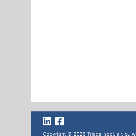
Copyright © 2026
Triada, spol. s r. o.
,
w