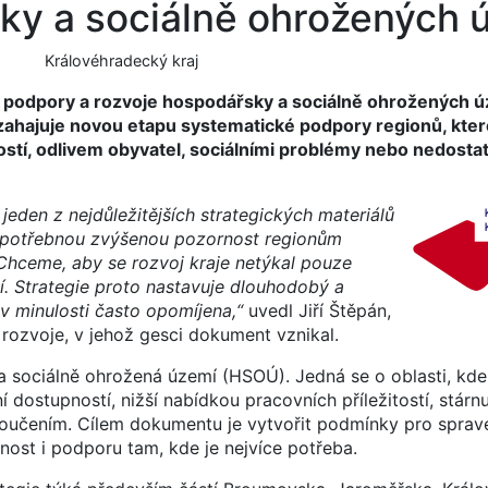
y a sociálně ohrožených 
Královéhradecký kraj
egii podpory a rozvoje hospodářsky a sociálně ohrožených 
zahajuje novou etapu systematické podpory regionů, kter
stí, odlivem obyvatel, sociálními problémy nebo nedost
eden z nejdůležitějších strategických materiálů
k potřebnou zvýšenou pozornost regionům
. Chceme, aby se rozvoj kraje netýkal pouze
tí. Strategie proto nastavuje dlouhodobý a
v minulosti často opomíjena,“
uvedl Jiří Štěpán,
rozvoje, v jehož gesci dokument vznikal.
a sociálně ohrožená území (HSOÚ). Jedná se o oblasti, kde
 dostupností, nižší nabídkou pracovních příležitostí, stárn
loučením. Cílem dokumentu je vytvořit podmínky pro sprave
rnost i podporu tam, kde je nejvíce potřeba.