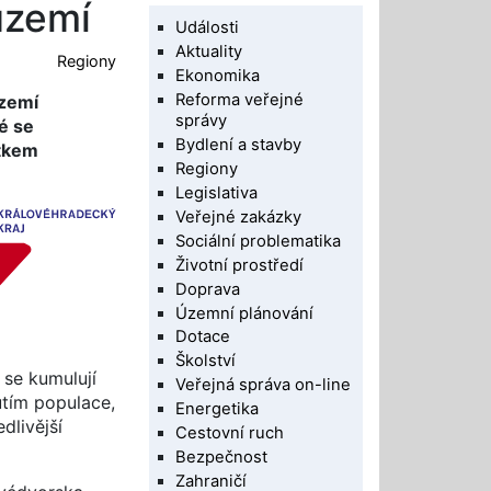
území
Události
Aktuality
Regiony
Ekonomika
Reforma veřejné
území
správy
é se
Bydlení a stavby
atkem
Regiony
Legislativa
Veřejné zakázky
Sociální problematika
Životní prostředí
Doprava
Územní plánování
Dotace
Školství
 se kumulují
Veřejná správa on-line
utím populace,
Energetika
dlivější
Cestovní ruch
Bezpečnost
Zahraničí