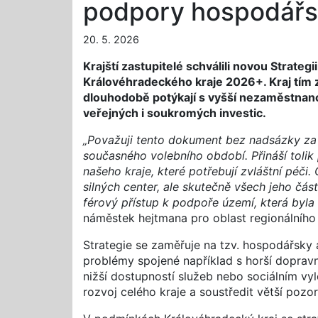
podpory hospodářsk
20. 5. 2026
Krajští zastupitelé schválili novou Strat
Královéhradeckého kraje 2026+. Kraj tím 
dlouhodobě potýkají s vyšší nezaměstnano
veřejných i soukromých investic.
„Považuji tento dokument bez nadsázky za j
současného volebního období. Přináší toli
našeho kraje, které potřebují zvláštní péči
silných center, ale skutečně všech jeho čás
férový přístup k podpoře území, která byla 
náměstek hejtmana pro oblast regionálního 
Strategie se zaměřuje na tzv. hospodářsky 
problémy spojené například s horší dopravní
nižší dostupností služeb nebo sociálním vy
rozvoj celého kraje a soustředit větší pozo