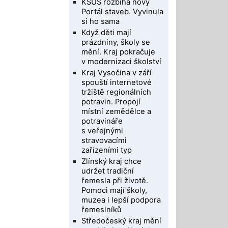
KSÚS rozbíhá nový
Portál staveb. Vyvinula
si ho sama
Když děti mají
prázdniny, školy se
mění. Kraj pokračuje
v modernizaci školství
Kraj Vysočina v září
spouští internetové
tržiště regionálních
potravin. Propojí
místní zemědělce a
potravináře
s veřejnými
stravovacími
zařízeními typ
Zlínský kraj chce
udržet tradiční
řemesla při životě.
Pomoci mají školy,
muzea i lepší podpora
řemeslníků
Středočeský kraj mění