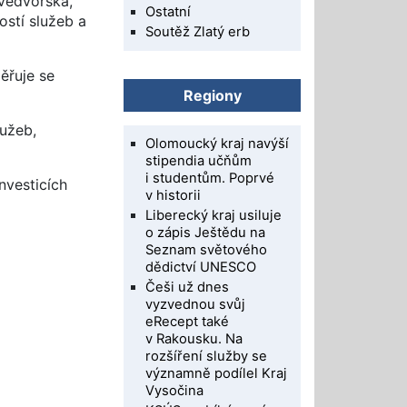
védvorska,
Ostatní
ostí služeb a
Soutěž Zlatý erb
ěřuje se
Regiony
lužeb,
Olomoucký kraj navýší
stipendia učňům
i studentům. Poprvé
nvesticích
v historii
Liberecký kraj usiluje
o zápis Ještědu na
Seznam světového
dědictví UNESCO
Češi už dnes
vyzvednou svůj
eRecept také
v Rakousku. Na
rozšíření služby se
významně podílel Kraj
Vysočina