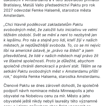
Bratislavy, Matúš Vallo předsednictví Paktu pro rok
2027 odevzdal Femke Halsemě, starostce města
Amsterdam.
„Chci hlavně poděkovat zakladatelům Paktu
svobodných měst, že založili tuto iniciativu ve velmi
těžkém období. Svět se mění a není to nezbytně jen
k lepšímu. Pro nás a stejně pro lidi, kteří žijí v našich
městech, je nejdůležitější svoboda. To, co se mi nejvíc
líbí na americké ústavě, je „právo na štěstí“ a jsem
přesvědčená, že lidé v našich městech mají právo žít
ve šťastné společnosti. Proto je důležité, abychom
společně chránili demokracii a právní stát. Těším se na
setkání Paktu svobodných měst v Amsterdamu příští
rok,“
doplnila Femke Halsema, starostka Amsterdamu.
Členové Paktu se dnes zároveň dohodli, že společně
podpoří návrh nominace města Minneapolis a jeho
obyvatel na Nobelovu cenu za mír. Město a jeho
obyvatelé ještě nikdy nebyli laureáty této významné