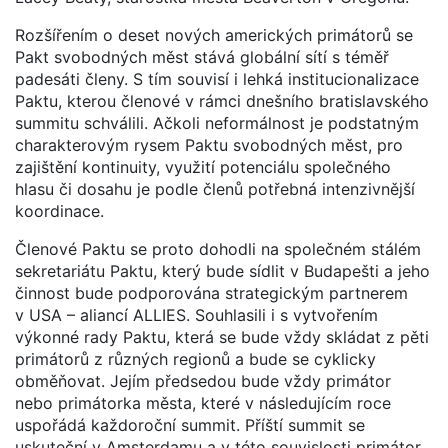
Rozšířením o deset nových amerických primátorů se
Pakt svobodných měst stává globální sítí s téměř
padesáti členy. S tím souvisí i lehká institucionalizace
Paktu, kterou členové v rámci dnešního bratislavského
summitu schválili. Ačkoli neformálnost je podstatným
charakterovým rysem Paktu svobodných měst, pro
zajištění kontinuity, využití potenciálu společného
hlasu či dosahu je podle členů potřebná intenzivnější
koordinace.
Členové Paktu se proto dohodli na společném stálém
sekretariátu Paktu, který bude sídlit v Budapešti a jeho
činnost bude podporována strategickým partnerem
v USA – aliancí ALLIES. Souhlasili i s vytvořením
výkonné rady Paktu, která se bude vždy skládat z pěti
primátorů z různých regionů a bude se cyklicky
obměňovat. Jejím předsedou bude vždy primátor
nebo primátorka města, které v následujícím roce
uspořádá každoroční summit. Příští summit se
uskuteční v Amsterdamu a v této souvislosti primátor