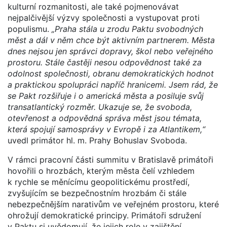
kulturní rozmanitosti, ale také pojmenovávat
nejpalčivější výzvy společnosti a vystupovat proti
populismu.
„Praha stála u zrodu Paktu svobodných
měst a dál v něm chce být aktivním partnerem. Města
dnes nejsou jen správci dopravy, škol nebo veřejného
prostoru. Stále častěji nesou odpovědnost také za
odolnost společnosti, obranu demokratických hodnot
a praktickou spolupráci napříč hranicemi. Jsem rád, že
se Pakt rozšiřuje i o americká města a posiluje svůj
transatlantický rozměr. Ukazuje se, že svoboda,
otevřenost a odpovědná správa měst jsou témata,
která spojují samosprávy v Evropě i za Atlantikem,“
uvedl primátor hl. m. Prahy Bohuslav Svoboda.
V rámci pracovní části summitu v Bratislavě primátoři
hovořili o hrozbách, kterým města čelí vzhledem
k rychle se měnícímu geopolitickému prostředí,
zvyšujícím se bezpečnostním hrozbám či stále
nebezpečnějším narativům ve veřejném prostoru, které
ohrožují demokratické principy. Primátoři sdružení
v Paktu si uvědomují, že jejich role v zajištění