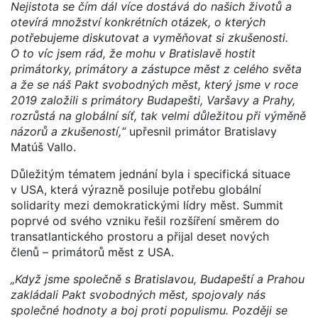
Nejistota se čím dál více dostává do našich životů a
otevírá množství konkrétních otázek, o kterých
potřebujeme diskutovat a vyměňovat si zkušenosti.
O to víc jsem rád, že mohu v Bratislavě hostit
primátorky, primátory a zástupce měst z celého světa
a že se náš Pakt svobodných měst, který jsme v roce
2019 založili s primátory Budapešti, Varšavy a Prahy,
rozrůstá na globální síť, tak velmi důležitou při výměně
názorů a zkušeností,“
upřesnil primátor Bratislavy
Matúš Vallo.
Důležitým tématem jednání byla i specifická situace
v USA, která výrazně posiluje potřebu globální
solidarity mezi demokratickými lídry měst. Summit
poprvé od svého vzniku řešil rozšíření směrem do
transatlantického prostoru a přijal deset nových
členů – primátorů měst z USA.
„Když jsme společně s Bratislavou, Budapeští a Prahou
zakládali Pakt svobodných měst, spojovaly nás
společné hodnoty a boj proti populismu. Později se