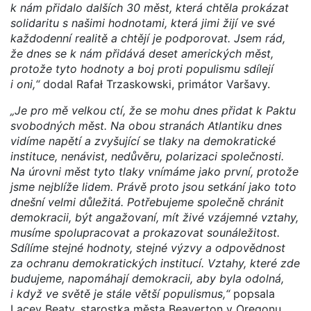
k nám přidalo dalších 30 měst, která chtěla prokázat
solidaritu s našimi hodnotami, která jimi žijí ve své
každodenní realitě a chtějí je podporovat. Jsem rád,
že dnes se k nám přidává deset amerických měst,
protože tyto hodnoty a boj proti populismu sdílejí
i oni,“
dodal Rafał Trzaskowski, primátor Varšavy.
„Je pro mě velkou ctí, že se mohu dnes přidat k Paktu
svobodných měst. Na obou stranách Atlantiku dnes
vidíme napětí a zvyšující se tlaky na demokratické
instituce, nenávist, nedůvěru, polarizaci společnosti.
Na úrovni měst tyto tlaky vnímáme jako první, protože
jsme nejblíže lidem. Právě proto jsou setkání jako toto
dnešní velmi důležitá. Potřebujeme společně chránit
demokracii, být angažovaní, mít živé vzájemné vztahy,
musíme spolupracovat a prokazovat sounáležitost.
Sdílíme stejné hodnoty, stejné výzvy a odpovědnost
za ochranu demokratických institucí. Vztahy, které zde
budujeme, napomáhají demokracii, aby byla odolná,
i když ve světě je stále větší populismus,“
popsala
Lacey Beaty, starostka města Beaverton v Oregonu.