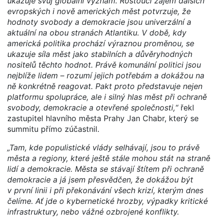
ukazuje svůj globální význam. Rostoucí zájem dalších
evropských i nově amerických měst potvrzuje, že
hodnoty svobody a demokracie jsou univerzální a
aktuální na obou stranách Atlantiku. V době, kdy
americká politika prochází výraznou proměnou, se
ukazuje síla měst jako stabilních a důvěryhodných
nositelů těchto hodnot. Právě komunální politici jsou
nejblíže lidem – rozumí jejich potřebám a dokážou na
ně konkrétně reagovat. Pakt proto představuje nejen
platformu spolupráce, ale i silný hlas měst při ochraně
svobody, demokracie a otevřené společnosti,“
řekl
zastupitel hlavního města Prahy Jan Chabr, který se
summitu přímo zúčastnil.
„Tam, kde populistické vlády selhávají, jsou to právě
města a regiony, které ještě stále mohou stát na straně
lidí a demokracie. Města se stávají štítem při ochraně
demokracie a já jsem přesvědčen, že dokážou být
v první linii i při překonávání všech krizí, kterým dnes
čelíme. Ať jde o kybernetické hrozby, výpadky kritické
infrastruktury, nebo vážné ozbrojené konflikty.