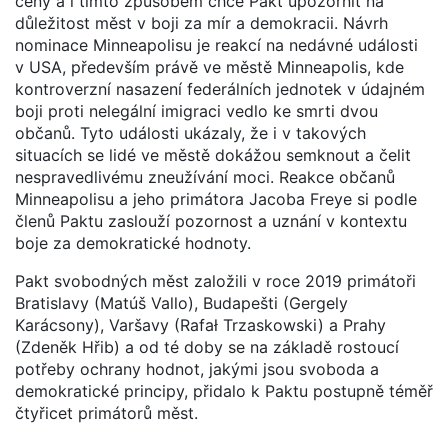
ceny a i tímto způsobem chce Pakt upozornit na
důležitost měst v boji za mír a demokracii. Návrh
nominace Minneapolisu je reakcí na nedávné události
v USA, především právě ve městě Minneapolis, kde
kontroverzní nasazení federálních jednotek v údajném
boji proti nelegální imigraci vedlo ke smrti dvou
občanů. Tyto události ukázaly, že i v takových
situacích se lidé ve městě dokážou semknout a čelit
nespravedlivému zneužívání moci. Reakce občanů
Minneapolisu a jeho primátora Jacoba Freye si podle
členů Paktu zaslouží pozornost a uznání v kontextu
boje za demokratické hodnoty.
Pakt svobodných měst založili v roce 2019 primátoři
Bratislavy (Matúš Vallo), Budapešti (Gergely
Karácsony), Varšavy (Rafał Trzaskowski) a Prahy
(Zdeněk Hřib) a od té doby se na základě rostoucí
potřeby ochrany hodnot, jakými jsou svoboda a
demokratické principy, přidalo k Paktu postupně téměř
čtyřicet primátorů měst.