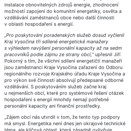
instalace obnovitelných zdrojů energie, zhodnocení
možností zapojení do komunitní energetiky, osvěta a
vzdělávání zaměstnanců obce nebo další činnosti
v oblasti hospodaření s energií.
„Pro poskytování poradenských služeb dosud vyčlenil
Kraj Vysočina tři sdílené energetické manažery
s výhledem navýšení personální kapacity až na sedm
pracovníků podle zájmu ze strany obcí,“
upřesnil Jiří
Pokorný s tím, že všichni sdílení energetičtí manažeři
jsou zaměstnanci Kraje Vysočina zařazení do Odboru
regionálního rozvoje Krajského úřadu Kraje Vysočina a
pro výkon své činnosti absolvují předepsané odborné
vzdělávání. S poskytováním služeb začne kraj
u nejmenších obcí, které pro systémové řešení otázek
hospodaření s energií mnohdy nemají potřebné
personální kapacity ani finanční prostředky.
„Zájem obcí nás utvrdil v tom, že tento typ podpory
má smysl. Energetika není dnes jen okrajové technické
téma, ale klíčová oblast, která zásadně ovlivňuje