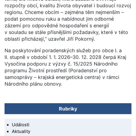
rozpočty obcí, kvalitu života obyvatel i budoucí rozvoj
regionu. Chceme obcím – zejména těm nejmenším –
podat pomocnou ruku a nabídnout jim odborné
zázemí pro odpovědné hospodaření s energií
v souladu se stále přísnějšími požadavky, které v této
oblasti přicházejí,“ uzavřel Jiří Pokorný.
Na poskytování poradenských služeb pro obce I. a
II. stupně v období 1. 1. 2026–30. 12. 2028 čerpá Kraj
Vysočina podporu z výzvy č. 15/2025 Národního
programu Životní prostředí (Poradenství pro
samosprávy – krajská energetická centra) v rámci
Národního plánu obnovy.
Rubriky
Události
Aktuality