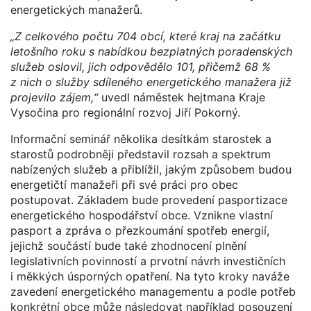
energetických manažerů.
„Z celkového počtu 704 obcí, které kraj na začátku
letošního roku s nabídkou bezplatných poradenských
služeb oslovil, jich odpovědělo 101, přičemž 68 %
z nich o služby sdíleného energetického manažera již
projevilo zájem,“
uvedl náměstek hejtmana Kraje
Vysočina pro regionální rozvoj Jiří Pokorný.
Informační seminář několika desítkám starostek a
starostů podrobněji představil rozsah a spektrum
nabízených služeb a přiblížil, jakým způsobem budou
energetičtí manažeři při své práci pro obec
postupovat. Základem bude provedení pasportizace
energetického hospodářství obce. Vznikne vlastní
pasport a zpráva o přezkoumání spotřeb energií,
jejichž součástí bude také zhodnocení plnění
legislativních povinností a prvotní návrh investičních
i měkkých úsporných opatření. Na tyto kroky naváže
zavedení energetického managementu a podle potřeb
konkrétní obce může následovat například posouzení