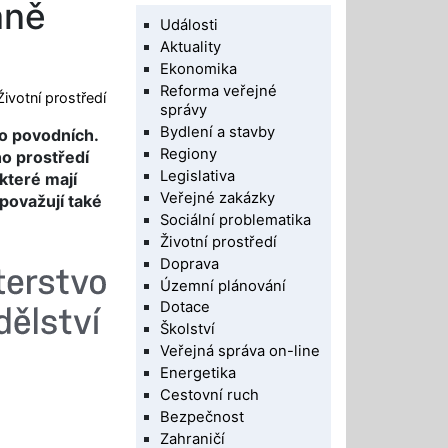
aně
Události
Aktuality
Ekonomika
Reforma veřejné
Životní prostředí
správy
Bydlení a stavby
po povodních.
Regiony
ho prostředí
Legislativa
které mají
Veřejné zakázky
 považují také
Sociální problematika
Životní prostředí
Doprava
Územní plánování
Dotace
Školství
Veřejná správa on-line
Energetika
Cestovní ruch
Bezpečnost
Zahraničí