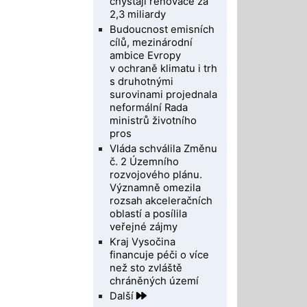
chystají renovace za
2,3 miliardy
Budoucnost emisních
cílů, mezinárodní
ambice Evropy
v ochraně klimatu i trh
s druhotnými
surovinami projednala
neformální Rada
ministrů životního
pros
Vláda schválila Změnu
č. 2 Územního
rozvojového plánu.
Významně omezila
rozsah akceleračních
oblastí a posílila
veřejné zájmy
Kraj Vysočina
financuje péči o více
než sto zvláště
chráněných území
Další