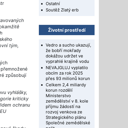
tr
Ostatní
Soutěž Zlatý erb
pravovaných
 okamžitě
Životní prostředí
ch
lského
ovní tým,
Vedro a sucho ukazují,
že bobří mokřady
dokážou udržet ve
vyprahlé krajině vodu
vých
NEVAJGLUJ vyplatilo
v přemnožené
obcím za rok 2025
ré způsobují
přes 93 milionů korun
Celkem 2,4 miliardy
korun rozdělí
avu vyhlášky,
Ministerstvo
orie kriticky
zemědělství v 8. kole
 lidem ochranu
příjmu žádostí na
 EU
rozvoj venkova ze
Strategického plánu
Společné zemědělské