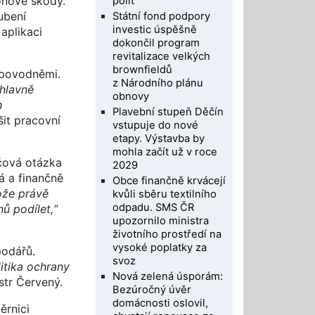
ionové škody.
polit
ubení
Státní fond podpory
investic úspěšně
aplikaci
dokončil program
revitalizace velkých
brownfieldů
 povodněmi.
z Národního plánu
 hlavně
obnovy
h
Plavební stupeň Děčín
šit pracovní
vstupuje do nové
etapy. Výstavba by
mohla začít už v roce
íčová otázka
2029
ká a finančně
Obce finančně krvácejí
tože právě
kvůli sběru textilního
odpadu. SMS ČR
ů podílet,“
upozornilo ministra
životního prostředí na
vysoké poplatky za
podářů.
svoz
litika ochrany
Nová zelená úsporám:
str Červený.
Bezúročný úvěr
domácnosti oslovil,
ěrnici