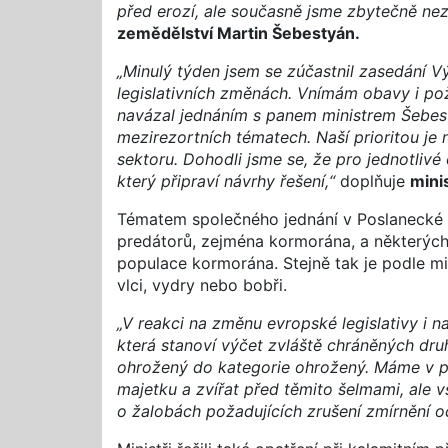
před erozí, ale současně jsme zbytečně neza
zemědělství Martin Šebestyán.
„Minulý týden jsem se zúčastnil zasedání 
legislativních změnách. Vnímám obavy i po
navázal jednáním s panem ministrem Šebest
mezirezortních tématech. Naší prioritou je
sektoru. Dohodli jsme se, že pro jednotlivé 
který připraví návrhy řešení,“
doplňuje
mini
Tématem společného jednání v Poslanecké
predátorů, zejména kormorána, a některýc
populace kormorána. Stejně tak je podle mi
vlci, vydry nebo bobři.
„V reakci na změnu evropské legislativy i n
která stanoví výčet zvláště chráněných dru
ohrožený do kategorie ohrožený. Máme v pl
majetku a zvířat před těmito šelmami, ale
o žalobách požadujících zrušení zmírnění o