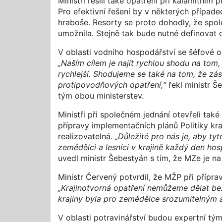
Ministři řešili také opatření při kalamitní
Pro efektivní řešení by v některých případ
hraboše. Resorty se proto dohodly, že spole
umožnila. Stejně tak bude nutné definovat 
V oblasti vodního hospodářství se šéfové 
„Naším cílem je najít rychlou shodu na tom, 
rychlejší. Shodujeme se také na tom, že zá
protipovodňových opatření,“
řekl ministr Š
tým obou ministerstev.
Ministři při společném jednání otevřeli tak
přípravy implementačních plánů Politiky kraj
realizovatelná.
„Důležité pro nás je, aby ty
zemědělci a lesníci v krajině každý den hos
uvedl ministr Šebestyán s tím, že MZe je n
Ministr Červený potvrdil, že MŽP při přípr
„Krajinotvorná opatření nemůžeme dělat bez 
krajiny byla pro zemědělce srozumitelným a 
V oblasti potravinářství budou expertní tým