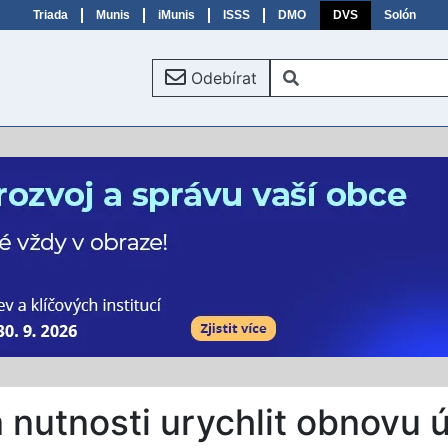
Triada
Munis
iMunis
ISSS
DMO
DVS
Solón
Odebírat
na nutnosti urychlit obnovu 