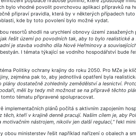
m přemnožení populace hraboše polního, které způsobuje mil
ech bylo vhodné povolit povrchovou aplikaci přípravků na h
čně připraví pravidla, která by v některých případech tuto 
oblasti, kde by toto povolení bylo možné vydat.
obou resortů shodli na urychlení obnovy území zasažených
jak řešit území po povodních tak, aby to bylo realistické a
sadní je stavba vodního díla Nové Heřminovy a souvisejícíc
ebestyán. I témata týkající se vodního hospodářství bude ře
é téma Politiky ochrany krajiny do roku 2050. Pro MZe je kl
iny, zejména pak to, aby jednotlivá opatření byla realistic
to plány dostatečně zohlednily zemědělství a lesnictví. Pro
podaří, měli by tedy mít možnost se na přípravě těchto plán
a tomto tématu připravené spolupracovat.
avě implementačních plánů počítá s aktivním zapojením hos
těch, kteří v krajině denně pracují. Naším cílem je, aby Po
motivačním nástrojem, nikoliv jen další regulací,“
řekl mini
y obou ministerstev řešit například nařízení o obalech a sm