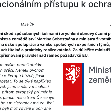
acionálním přístupu k ochr
MZe ČR
šení škod způsobených šelmami i zrychlení obnovy území 
nistra zemědělství Martina Šebestyána a ministra životní
na úzké spolupráci a vzniku společných expertních týmů, 
 udržitelná a prakticky realizovatelná. Za důležité ministři
 zpřísňování pravidel nad rámec požadavků EU.
om našim podnikatelům
jich práci. Neměli bychom
 je v Evropě běžné, jinak
stát. To se týká například
ých jsme u nás v minulosti
, přitom evropský průměr je
e s panem ministrem Červeným
obou ministerstev má za úkol
i byli motivováni k ochraně