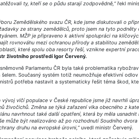
těžovali ty, kteří se o půdu starají zodpovědně,“
řekl minis
Výboru Zemědělského svazu ČR, kde jsme diskutovali o při
žadavky ze strany zemědělců, proto jsem na tyto podněty
yánem. MŽP je připraveno k aktivní spolupráci na klíčový
 najít rovnováhu mezi ochranou přírody a stabilitou zemědě
oblasti, které spolu oba resorty řeší, vznikne expertní prac
str životního prostředí Igor Červený.
 sněmovně Parlamentu ČR byla také problematika rybožra
h šelem. Současný systém totiž neumožňuje efektivní odlo
nistrů potřeba nastavit a systematicky řešit téma škod, kte
a vývoj vlčí populace v České republice jsme již navrhli úpr
hů živočichů. Změna se týká zařazení vlka obecného z kateg
ánu navrhnout také další opatření, která by měla usnadnit
 vše může být realizováno až po rozhodnutí Soudního dvora
chrany druhu na evropské úrovni,“
uvedl ministr Červený.