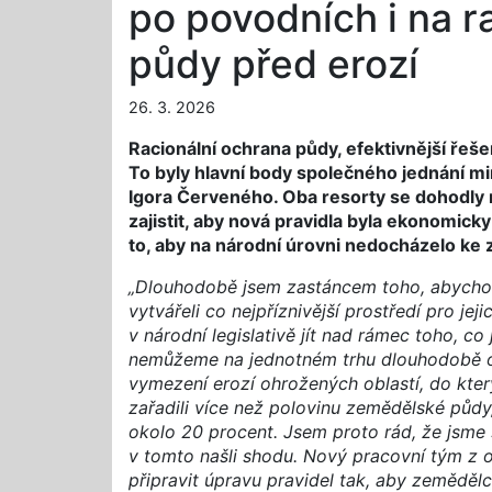
po povodních i na r
půdy před erozí
26. 3. 2026
Racionální ochrana půdy, efektivnější ře
To byly hlavní body společného jednání mi
Igora Červeného. Oba resorty se dohodly 
zajistit, aby nová pravidla byla ekonomicky
to, aby na národní úrovni nedocházelo ke
„Dlouhodobě jsem zastáncem toho, abych
vytvářeli co nejpříznivější prostředí pro je
v národní legislativě jít nad rámec toho, co
nemůžeme na jednotném trhu dlouhodobě ob
vymezení erozí ohrožených oblastí, do kter
zařadili více než polovinu zemědělské půdy
okolo 20 procent. Jsem proto rád, že jsm
v tomto našli shodu. Nový pracovní tým z 
připravit úpravu pravidel tak, aby zemědělc