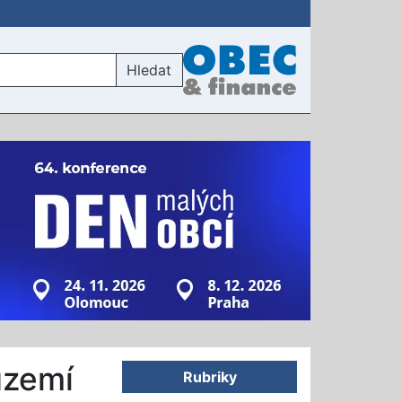
Hledat
území
Rubriky