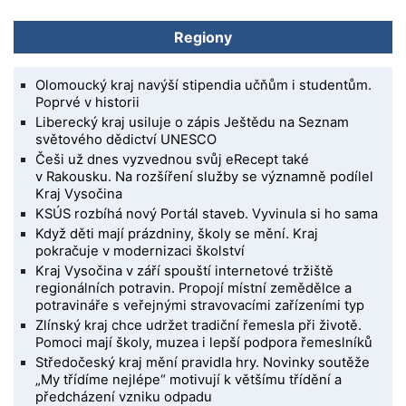
Regiony
Olomoucký kraj navýší stipendia učňům i studentům.
Poprvé v historii
Liberecký kraj usiluje o zápis Ještědu na Seznam
světového dědictví UNESCO
Češi už dnes vyzvednou svůj eRecept také
v Rakousku. Na rozšíření služby se významně podílel
Kraj Vysočina
KSÚS rozbíhá nový Portál staveb. Vyvinula si ho sama
Když děti mají prázdniny, školy se mění. Kraj
pokračuje v modernizaci školství
Kraj Vysočina v září spouští internetové tržiště
regionálních potravin. Propojí místní zemědělce a
potravináře s veřejnými stravovacími zařízeními typ
Zlínský kraj chce udržet tradiční řemesla při životě.
Pomoci mají školy, muzea i lepší podpora řemeslníků
Středočeský kraj mění pravidla hry. Novinky soutěže
„My třídíme nejlépe“ motivují k většímu třídění a
předcházení vzniku odpadu