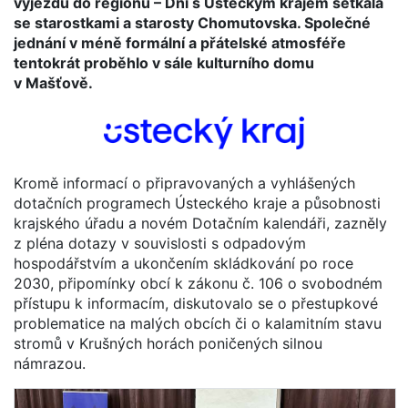
výjezdu do regionu – Dni s Ústeckým krajem setkala
se starostkami a starosty Chomutovska. Společné
jednání v méně formální a přátelské atmosféře
tentokrát proběhlo v sále kulturního domu
v Mašťově.
Kromě informací o připravovaných a vyhlášených
dotačních programech Ústeckého kraje a působnosti
krajského úřadu a novém Dotačním kalendáři, zazněly
z pléna dotazy v souvislosti s odpadovým
hospodářstvím a ukončením skládkování po roce
2030, připomínky obcí k zákonu č. 106 o svobodném
přístupu k informacím, diskutovalo se o přestupkové
problematice na malých obcích či o kalamitním stavu
stromů v Krušných horách poničených silnou
námrazou.