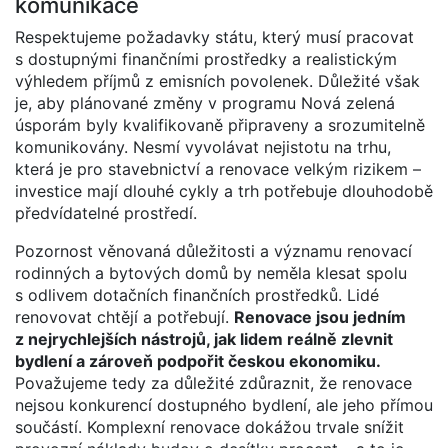
komunikace
Respektujeme požadavky státu, který musí pracovat
s dostupnými finančními prostředky a realistickým
výhledem příjmů z emisních povolenek. Důležité však
je, aby plánované změny v programu Nová zelená
úsporám byly kvalifikovaně připraveny a srozumitelně
komunikovány. Nesmí vyvolávat nejistotu na trhu,
která je pro stavebnictví a renovace velkým rizikem –
investice mají dlouhé cykly a trh potřebuje dlouhodobě
předvídatelné prostředí.
Pozornost věnovaná důležitosti a významu renovací
rodinných a bytových domů by neměla klesat spolu
s odlivem dotačních finančních prostředků. Lidé
renovovat chtějí a potřebují.
Renovace jsou jedním
z nejrychlejších nástrojů, jak lidem reálně zlevnit
bydlení a zároveň podpořit českou ekonomiku.
Považujeme tedy za důležité zdůraznit, že renovace
nejsou konkurencí dostupného bydlení, ale jeho přímou
součástí. Komplexní renovace dokážou trvale snížit