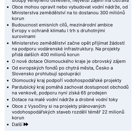
sloupy veřejného osvětlení, největší zájem má Ostrava
Obce mohou opravit nebo vybudovat vodní nádrže, od
Ministerstva zemědělství na to dostanou 300 miliónů
korun
Budoucnost emisních cílů, mezinárodní ambice
Evropy v ochraně klimatu i trh s druhotnými
surovinami
Ministerstvo zemědělství začne opět přijímat žádostí
na podporu vodárenské infrastruktury. Na projekty
přidá dalších 400 milionů korun
O nové dotace Olomouckého kraje je obrovský zájem
Od evropských fondů po chytrá města, Česko a
Slovensko prohlubují spolupráci
Olomoucký kraj podpoří vodohospodářské projekty
Pardubický kraj pomáhá zachovat dostupnost obchodů
na venkově, podporu nyní získá 65 prodejen
Dotace na malé vodní nádrže a drobné vodní toky
Obce z Vysočiny si na projekty plánovaných
vodohospodářských staveb rozdělí téměř 22 milionů
korun
Další