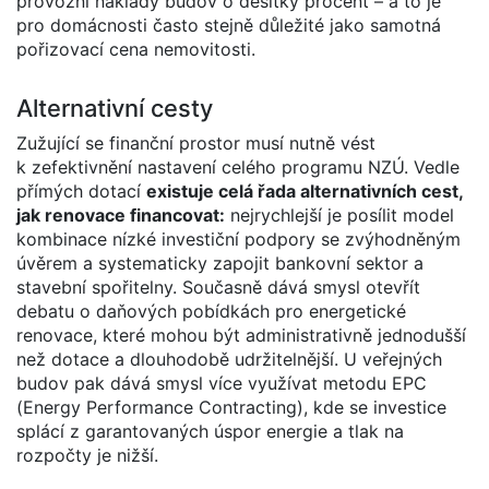
provozní náklady budov o desítky procent – a to je
pro domácnosti často stejně důležité jako samotná
pořizovací cena nemovitosti.
Alternativní cesty
Zužující se finanční prostor musí nutně vést
k zefektivnění nastavení celého programu NZÚ. Vedle
přímých dotací
existuje celá řada alternativních cest,
jak renovace financovat:
nejrychlejší je posílit model
kombinace nízké investiční podpory se zvýhodněným
úvěrem a systematicky zapojit bankovní sektor a
stavební spořitelny. Současně dává smysl otevřít
debatu o daňových pobídkách pro energetické
renovace, které mohou být administrativně jednodušší
než dotace a dlouhodobě udržitelnější. U veřejných
budov pak dává smysl více využívat metodu EPC
(Energy Performance Contracting), kde se investice
splácí z garantovaných úspor energie a tlak na
rozpočty je nižší.