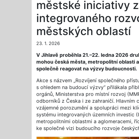
městské iniciativy
integrovaného rozv
městských oblastí
23. 1. 2026
V Jihlavě proběhla 21.–22. ledna 2026 dru
mohou česká města, metropolitní oblasti 
společně reagovat na výzvy budoucnosti.
Akce s názvem „Rozvíjení společného přístu
s ohledem na budoucí výzvy“ přilákala přibl
orgánů, Ministerstva pro místní rozvoj (MM
odborníků z Česka i ze zahraničí. Hlavním cí
vzájemné porozumění a spolupráci mezi kl
systému integrovaných územních investic (I
metropolitními oblastmi a aglomeracemi, ří
ke společné vizi budoucího rozvoje českýc