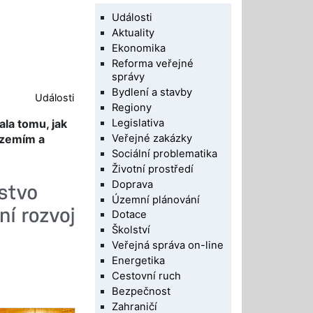
Události
Aktuality
Ekonomika
Reforma veřejné
správy
Bydlení a stavby
Události
Regiony
Legislativa
ala tomu, jak
Veřejné zakázky
územím a
Sociální problematika
Životní prostředí
Doprava
Územní plánování
Dotace
Školství
Veřejná správa on-line
Energetika
Cestovní ruch
Bezpečnost
Zahraničí