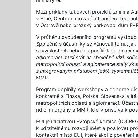
ministryně.
Mezi příklady takových projektů zmínila Au
v Brně, Centrum inovací a transferu techno
v Ostravě nebo pražský parkovací dům P+
V průběhu dvoudenního programu vystoupili 
Společně s účastníky se věnovali tomu, jak
souvislostech nebo jak posílit koordinaci m
aglomerací musí stát na společné vizi, sd
metropolitní oblasti a aglomerace staly sk
s integrovaným přístupem ještě systematičt
MMR.
Program doplnily workshopy a odborné disku
konkrétně z Finska, Polska, Slovenska a It
metropolitních oblastí a aglomerací. Účastní
řídicími orgány a MMR, který přispívá k pos
EUI je iniciativou Evropské komise (DG REGI
k udržitelnému rozvoji měst a posilovat pr
kontaktní místo EUI, které akci z pověření