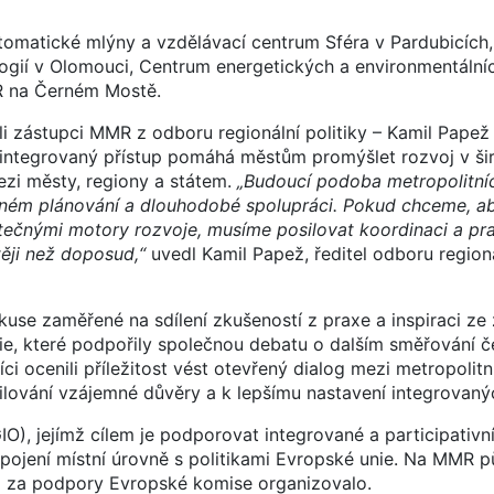
tomatické mlýny a vzdělávací centrum Sféra v Pardubicích,
logií v Olomouci, Centrum energetických a environmentálníc
R na Černém Mostě.
zástupci MMR z odboru regionální politiky – Kamil Papež a
 integrovaný přístup pomáhá městům promýšlet rozvoj v šir
ezi městy, regiony a státem.
„Budoucí podoba metropolitníc
íleném plánování a dlouhodobé spolupráci. Pokud chceme, a
utečnými motory rozvoje, musíme posilovat koordinaci a pr
ěji než doposud,“
uvedl Kamil Papež, ředitel odboru regioná
se zaměřené na sdílení zkušeností z praxe a inspiraci ze z
álie, které podpořily společnou debatu o dalším směřování 
ci ocenili příležitost vést otevřený dialog mezi metropolitn
ilování vzájemné důvěry a k lepšímu nastavení integrovanýc
O), jejímž cílem je podporovat integrované a participativní
opojení místní úrovně s politikami Evropské unie. Na MMR 
 a za podpory Evropské komise organizovalo.