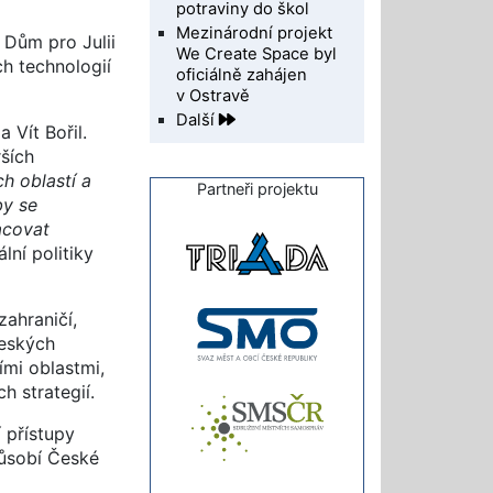
potraviny do škol
Mezinárodní projekt
 Dům pro Julii
We Create Space byl
h technologií
oficiálně zahájen
v Ostravě
Další
 Vít Bořil.
ších
h oblastí a
Partneři projektu
by se
acovat
lní politiky
ahraničí,
českých
ími oblastmi,
h strategií.
 přístupy
působí České