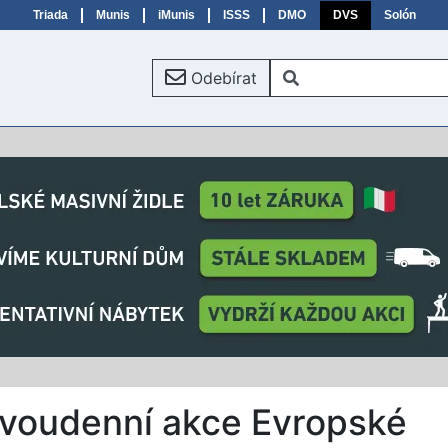
Triada
Munis
iMunis
ISSS
DMO
DVS
Solón
Odebírat
 dvoudenní akce Evropské