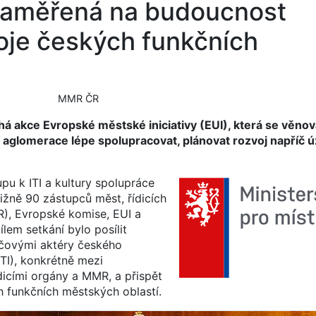
 zaměřená na budoucnost
oje českých funkčních
MMR ČR
há akce Evropské městské iniciativy (EUI), která se věnov
a aglomerace lépe spolupracovat, plánovat rozvoj napříč 
pu k ITI a kultury spolupráce
ižně 90 zástupců měst, řídicích
R), Evropské komise, EUI a
lem setkání bylo posílit
íčovými aktéry českého
TI), konkrétně mezi
dicími orgány a MMR, a přispět
h funkčních městských oblastí.