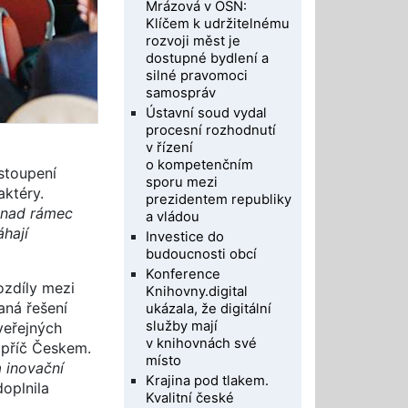
Mrázová v OSN:
Klíčem k udržitelnému
rozvoji měst je
dostupné bydlení a
silné pravomoci
samospráv
Ústavní soud vydal
procesní rozhodnutí
v řízení
o kompetenčním
stoupení
sporu mezi
aktéry.
prezidentem republiky
í nad rámec
a vládou
áhají
Investice do
budoucnosti obcí
Konference
ozdíly mezi
Knihovny.digital
aná řešení
ukázala, že digitální
služby mají
 veřejných
v knihovnách své
napříč Českem.
místo
a inovační
Krajina pod tlakem.
oplnila
Kvalitní české