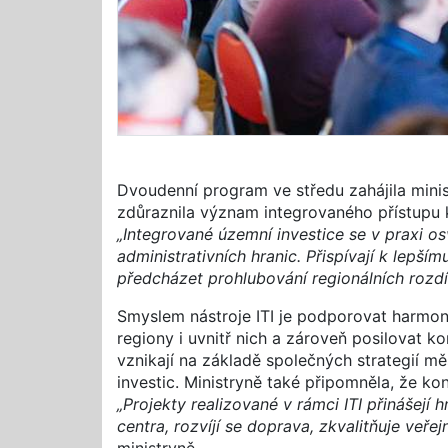
Dvoudenní program ve středu zahájila mini
zdůraznila význam integrovaného přístupu k
„Integrované územní investice se v praxi o
administrativních hranic. Přispívají k lepší
předcházet prohlubování regionálních rozdíl
Smyslem nástroje ITI je podporovat harmoni
regiony i uvnitř nich a zároveň posilovat
vznikají na základě společných strategií měs
investic. Ministryně také připomněla, že kon
„Projekty realizované v rámci ITI přinášejí 
centra, rozvíjí se doprava, zkvalitňuje veř