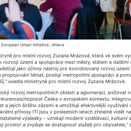
European Urban Initiative, Jihlava
stryně pro místní rozvoj Zuzana Mrázová, která ve svém vy
 rozvoji území a spolupráce mezi městy, státem a dalšími 
svědčují jako účinný nástroj pro koordinovaný rozvoj územ
mu propojování témat, posilují metropolitní spolupráci a pom
ů,“
uvedla ministryně pro místní rozvoj Zuzana Mrázová.
cký rozvoj metropolitních oblastí a aglomerací, snižovat r
 konkurenceschopnost Česka v evropském kontextu. Integrov
t a jejich širšího zázemí a umožňují efektivnější využívání
krétní přínosy ITI jsou v posledních letech zřetelně vidět 
hmatatelné výsledky – vznikají moderní vzdělávací, kulturní 
ejný prostor a zvyšuje se dostupnost služeb pro obyvatele,“
d