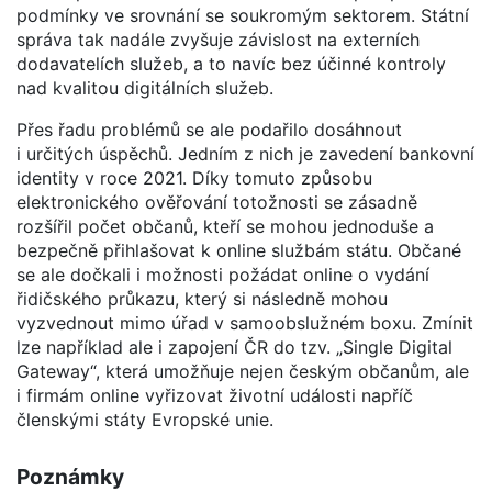
podmínky ve srovnání se soukromým sektorem. Státní
správa tak nadále zvyšuje závislost na externích
dodavatelích služeb, a to navíc bez účinné kontroly
nad kvalitou digitálních služeb.
Přes řadu problémů se ale podařilo dosáhnout
i určitých úspěchů. Jedním z nich je zavedení bankovní
identity v roce 2021. Díky tomuto způsobu
elektronického ověřování totožnosti se zásadně
rozšířil počet občanů, kteří se mohou jednoduše a
bezpečně přihlašovat k online službám státu. Občané
se ale dočkali i možnosti požádat online o vydání
řidičského průkazu, který si následně mohou
vyzvednout mimo úřad v samoobslužném boxu. Zmínit
lze například ale i zapojení ČR do tzv. „Single Digital
Gateway“, která umožňuje nejen českým občanům, ale
i firmám online vyřizovat životní události napříč
členskými státy Evropské unie.
Poznámky