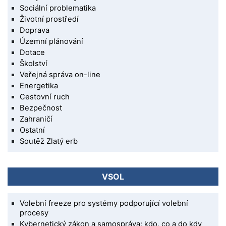
Sociální problematika
Životní prostředí
Doprava
Územní plánování
Dotace
Školství
Veřejná správa on-line
Energetika
Cestovní ruch
Bezpečnost
Zahraničí
Ostatní
Soutěž Zlatý erb
VSOL
Volební freeze pro systémy podporující volební
procesy
Kybernetický zákon a samospráva: kdo, co a do kdy