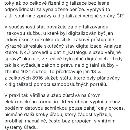
toky až po celkové řízení digitalizace bez jasné
odpovědnosti za vynaložené peníze. Vyplývá to
z „II. souhrnné zprávy o digitalizaci veřejné správy ČR“.
V současnosti stát považuje za digitalizovanou
i takovou službu, u které byl digitalizován byť jen
jediný úkon z několika desítek. Takový přístup ale
výrazně zkresluje skutečný stav digitalizace. Analýza,
kterou NKÚ provedl u dat z „Katalogu služeb veřejné
správy“ ukazuje, že reálně bylo plně digitálních – tedy
tak jak vyžaduje zákon o právu na digitální služby –
zhruba 1621 služeb. To představuje jen 18 %
z celkových 8916 služeb státu, které byly plánovány
k digitalizaci pomocí samoobslužných portálů.
V praxi tak většina služeb zůstává na úrovni
elektronického formuláře, který občan vyplní a jehož
podáním datovou schránkou pouze zahájí celý proces,
nicméně další kroky úřadu, který žádost vyřizuje,
probíhají manuálně, často bez propojení s vnitřními
systémy úřadu.