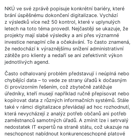
NKÚ ve své zprávě popisuje konkrétní bariéry, které
brání úspěšnému dokončení digitalizace. Vychází
z výsledků více než 50 kontrol, které v uplynulých
letech na toto téma provedl. Nejčastěji se ukazuje, že
projekty mají slabé výsledky a ani přes významné
investice nenaplní cíle a očekávání. To často znamená,
že nedochází k výraznějšímu snížení administrativní
zátěže pro klienty a nedaří se ani zefektivnit výkon
jednotlivých agend.
Často odhalovaný problém představují i neúplná nebo
chybějící data – to vede ze strany úřadů k dočasným
či provizorním řešením, což zbytečně zatěžuje
úředníky, kteří musejí například ručně přepisovat nebo
kopírovat data z různých informačních systémů. Stále
také v rámci digitalizace převládají ad hoc rozhodnutí,
která nevycházejí z analýz potřeb občanů ani potřeb
zaměstnanců samotných úřadů. A zmínit lze i setrvalý
nedostatek IT expertů na straně státu, což ukazuje na
neschopnost nabídnout konkurenceschopné platové