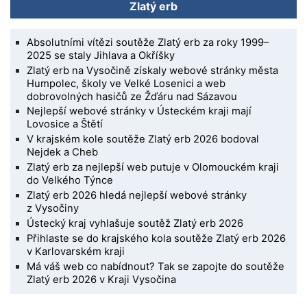
Zlatý erb
Absolutními vítězi soutěže Zlatý erb za roky 1999–
2025 se staly Jihlava a Okříšky
Zlatý erb na Vysočině získaly webové stránky města
Humpolec, školy ve Velké Losenici a web
dobrovolných hasičů ze Žďáru nad Sázavou
Nejlepší webové stránky v Ústeckém kraji mají
Lovosice a Štětí
V krajském kole soutěže Zlatý erb 2026 bodoval
Nejdek a Cheb
Zlatý erb za nejlepší web putuje v Olomouckém kraji
do Velkého Týnce
Zlatý erb 2026 hledá nejlepší webové stránky
z Vysočiny
Ústecký kraj vyhlašuje soutěž Zlatý erb 2026
Přihlaste se do krajského kola soutěže Zlatý erb 2026
v Karlovarském kraji
Má váš web co nabídnout? Tak se zapojte do soutěže
Zlatý erb 2026 v Kraji Vysočina