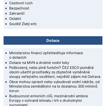
Cestovní ruch
Bezpečnost
Zahraničí
Ostatní
Soutěž Zlatý erb
Dotace
Ministerstvo financí zpřehledňuje informace
o dotacích
Dotace na MVN a drobné vodní toky
Poškozený, nebo plně funkční? ČEZ ESCO pomáhá
obcím ušetřit prostředky za zbytečně vyměněné
sloupy veřejného osvětlení, největší zájem má Ostrava
Obce mohou opravit nebo vybudovat vodní nádrže, od
Ministerstva zemědělství na to dostanou 300 miliónů
korun
Budoucnost emisních cílů, mezinárodní ambice
Evropy v ochraně klimatu i trh s druhotnými
surovinami