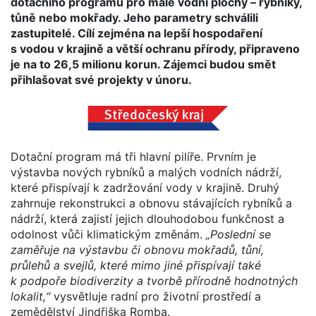
dotačního programu pro malé vodní plochy – rybníky,
tůně nebo mokřady. Jeho parametry schválili
zastupitelé. Cílí zejména na lepší hospodaření
s vodou v krajině a větší ochranu přírody, připraveno
je na to 26,5 milionu korun. Zájemci budou smět
přihlašovat své projekty v únoru.
Dotační program má tři hlavní pilíře. Prvním je
výstavba nových rybníků a malých vodních nádrží,
které přispívají k zadržování vody v krajině. Druhý
zahrnuje rekonstrukci a obnovu stávajících rybníků a
nádrží, která zajistí jejich dlouhodobou funkčnost a
odolnost vůči klimatickým změnám.
„Poslední se
zaměřuje na výstavbu či obnovu mokřadů, tůní,
průlehů a svejlů, které mimo jiné přispívají také
k podpoře biodiverzity a tvorbě přírodně hodnotných
lokalit,“
vysvětluje radní pro životní prostředí a
zemědělství Jindřiška Romba.