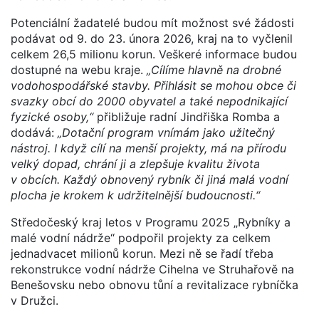
Potenciální žadatelé budou mít možnost své žádosti
podávat od 9. do 23. února 2026, kraj na to vyčlenil
celkem 26,5 milionu korun. Veškeré informace budou
dostupné na webu kraje.
„Cílíme hlavně na drobné
vodohospodářské stavby. Přihlásit se mohou obce či
svazky obcí do 2000 obyvatel a také nepodnikající
fyzické osoby,“
přibližuje radní Jindřiška Romba a
dodává:
„Dotační program vnímám jako užitečný
nástroj. I když cílí na menší projekty, má na přírodu
velký dopad, chrání ji a zlepšuje kvalitu života
v obcích. Každý obnovený rybník či jiná malá vodní
plocha je krokem k udržitelnější budoucnosti.“
Středočeský kraj letos v Programu 2025 „Rybníky a
malé vodní nádrže“ podpořil projekty za celkem
jednadvacet milionů korun. Mezi ně se řadí třeba
rekonstrukce vodní nádrže Cihelna ve Struhařově na
Benešovsku nebo obnovu tůní a revitalizace rybníčka
v Družci.