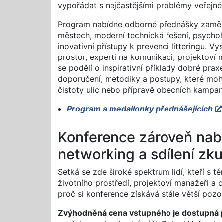
vypořádat s nejčastějšími problémy veřejné
Program nabídne odborné přednášky zaměře
městech, moderní technická řešení, psycho
inovativní přístupy k prevenci litteringu. V
prostor, experti na komunikaci, projektoví m
se podělí o inspirativní příklady dobré praxe
doporučení, metodiky a postupy, které moho
čistoty ulic nebo přípravě obecních kampan
Program a medailonky přednášejících
Konference zároveň nabí
networking a sdílení zk
Setká se zde široké spektrum lidí, kteří s 
životního prostředí, projektoví manažeři a 
proč si konference získává stále větší pozo
Zvýhodněná cena vstupného je dostupná 