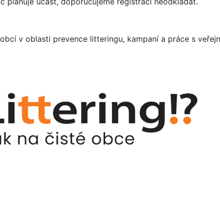
c plánuje účast, doporučujeme registraci neodkládat.
cí v oblasti prevence litteringu, kampaní a práce s veře