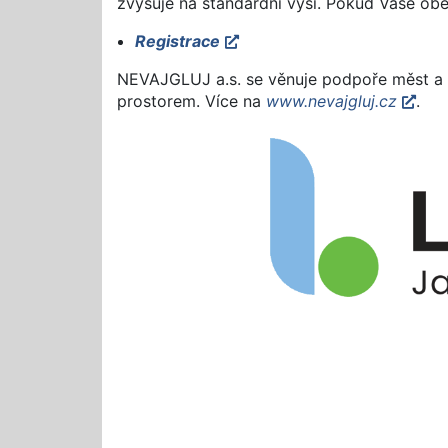
zvyšuje na standardní výši. Pokud Vaše obe
Registrace
NEVAJGLUJ a.s. se věnuje podpoře měst a ob
prostorem. Více na
www.nevajgluj.cz
.