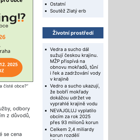
Ostatní
Soutěž Zlatý erb
Životní prostředí
Vedra a sucho dál
sužují českou krajinu.
MŽP přispívá na
obnovu mokřadů, tůní
i řek a zadržování vody
v krajině
Vedro a sucho ukazují,
a čisté obce?“
že bobří mokřady
dokážou udržet ve
vyprahlé krajině vodu
lužby, odbory
NEVAJGLUJ vyplatilo
ním z důvodů,
obcím za rok 2025
přes 93 milionů korun
Celkem 2,4 miliardy
é se cena
korun rozdělí