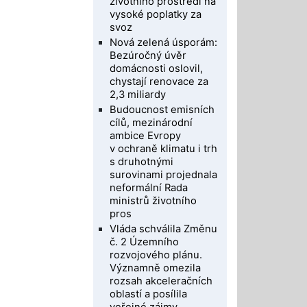
životního prostředí na
vysoké poplatky za
svoz
Nová zelená úsporám:
Bezúročný úvěr
domácnosti oslovil,
chystají renovace za
2,3 miliardy
Budoucnost emisních
cílů, mezinárodní
ambice Evropy
v ochraně klimatu i trh
s druhotnými
surovinami projednala
neformální Rada
ministrů životního
pros
Vláda schválila Změnu
č. 2 Územního
rozvojového plánu.
Významně omezila
rozsah akceleračních
oblastí a posílila
veřejné zájmy