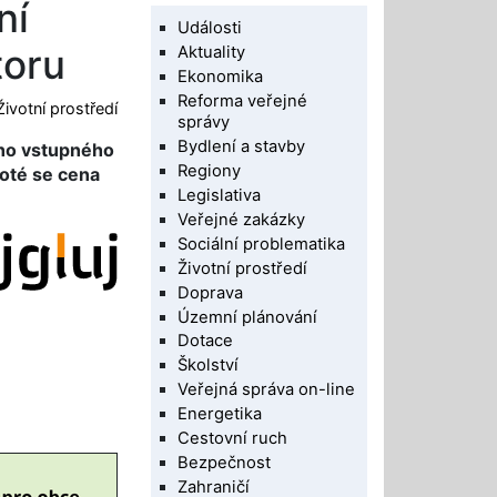
ní
Události
toru
Aktuality
Ekonomika
Reforma veřejné
Životní prostředí
správy
Bydlení a stavby
ého vstupného
Regiony
Poté se cena
Legislativa
Veřejné zakázky
Sociální problematika
Životní prostředí
Doprava
Územní plánování
Dotace
Školství
Veřejná správa on-line
Energetika
Cestovní ruch
Bezpečnost
Zahraničí