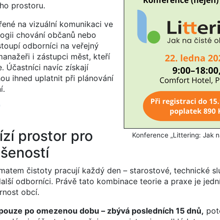
ho prostoru.
né na vizuální komunikaci ve
logii chování občanů nebo
ystoupí odborníci na veřejný
anažeři i zástupci měst, kteří
. Účastníci navíc získají
u ihned uplatnit při plánování
í.
zí prostor pro
Konference „Littering: Jak n
ušeností
tématem čistoty pracují každý den – starostové, technické s
další odborníci. Právě tato kombinace teorie a praxe je jed
rnost obcí.
pouze po omezenou dobu – zbývá posledních 15 dnů,
pot