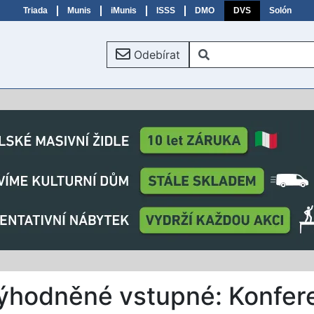
Triada
Munis
iMunis
ISSS
DMO
DVS
Solón
Odebírat
výhodněné vstupné: Konfer