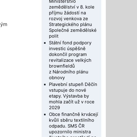
Ministerstvo
zemědělství v 8. kole
příjmu žádostí na
rozvoj venkova ze
jným
Strategického plánu
Společné zemědělské
polit
Státní fond podpory
investic úspěšně
dokončil program
revitalizace velkých
brownfieldů
z Národního plánu
obnovy
Plavební stupeň Děčín
vstupuje do nové
etapy. Výstavba by
mohla začít už v roce
2029
Obce finančně krvácejí
kvůli sběru textilního
odpadu. SMS ČR
upozornilo ministra