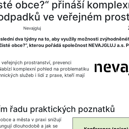
isté obce?“ přináší komplex
odpadků ve veřejném pros
Nevajgluj
oslední dva týdny na to, aby využily možnosti zvýhodněn
 čisté obce?“, kterou pořádá společnost NEVAJGLUJ a.s. 
 veřejných prostranství, prevenci
. Nabízí komplexní pohled na problematiku
ckých služeb i lidí z praxe, kteří mají
ím řadu praktických poznatků
obce a města v praxi snižují
ungují dlouhodobě a jak se