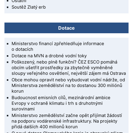
Ostatní
Soutěž Zlatý erb
Dotace
Ministerstvo financí zpřehledňuje informace
o dotacích
Dotace na MVN a drobné vodní toky
Poškozený, nebo plně funkční? ČEZ ESCO pomáhá
obcím ušetřit prostředky za zbytečně vyměněné
sloupy veřejného osvětlení, největší zájem má Ostrava
Obce mohou opravit nebo vybudovat vodní nádrže, od
Ministerstva zemědělství na to dostanou 300 miliónů
korun
Budoucnost emisních cílů, mezinárodní ambice
Evropy v ochraně klimatu i trh s druhotnými
surovinami
Ministerstvo zemědělství začne opět přijímat žádostí
na podporu vodárenské infrastruktury. Na projekty
přidá dalších 400 milionů korun