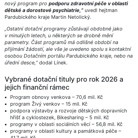
nový program pro
podporu zdravotní péče v oblasti
dětské a dorostové psychiatrie,“
uvedl hejtman
Pardubického kraje Martin Netolický.
„Ostatní dotační programy zůstávají obdobné jako
v minulých letech, u některých se drobně mění
parametry. Část programů má odlišné období na
přijímání žádostí, ale vše je uvedeno spolu s kontaktní
osobou Dotačním portálu Pardubického kraje, nebo na
úřední desce,“
dodal Línek.
Vybrané dotační tituly pro rok 2026 a
jejich finanční rámec
Program obnovy venkova – 70,6 mil. Kč
program Živý venkov – 15 mil. Kč
podpora výstavby a rozvoje dětských dopravních
hřišť a cyklostezek, Bikesharing – 5 mil. Kč
programy v oblasti sociálních věcí – 56,8 mil. Kč
programy v oblasti kultury a památková péče –
41,7 mil. Kč