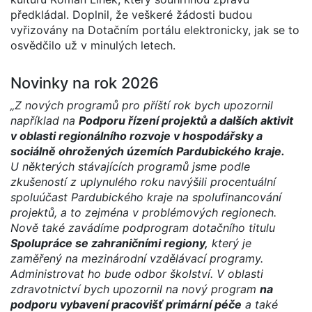
předkládal. Doplnil, že veškeré žádosti budou
vyřizovány na Dotačním portálu elektronicky, jak se to
osvědčilo už v minulých letech.
Novinky na rok 2026
„Z nových programů pro příští rok bych upozornil
například na
Podporu řízení projektů a dalších aktivit
v oblasti regionálního rozvoje v hospodářsky a
sociálně ohrožených územích Pardubického kraje.
U některých stávajících programů jsme podle
zkušeností z uplynulého roku navýšili procentuální
spoluúčast Pardubického kraje na spolufinancování
projektů, a to zejména v problémových regionech.
Nově také zavádíme podprogram dotačního titulu
Spolupráce se zahraničními regiony,
který je
zaměřený na mezinárodní vzdělávací programy.
Administrovat ho bude odbor školství. V oblasti
zdravotnictví bych upozornil na nový program
na
podporu vybavení pracovišť primární péče
a také