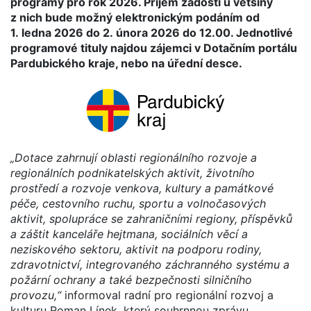
programy pro rok 2026. Příjem žádostí u většiny
z nich bude možný elektronickým podáním od
1. ledna 2026 do 2. února 2026 do 12.00. Jednotlivé
programové tituly najdou zájemci v Dotačním portálu
Pardubického kraje, nebo na úřední desce.
„Dotace zahrnují oblasti regionálního rozvoje a
regionálních podnikatelských aktivit, životního
prostředí a rozvoje venkova, kultury a památkové
péče, cestovního ruchu, sportu a volnočasových
aktivit, spolupráce se zahraničními regiony, příspěvků
a záštit kanceláře hejtmana, sociálních věcí a
neziskového sektoru, aktivit na podporu rodiny,
zdravotnictví, integrovaného záchranného systému a
požární ochrany a také bezpečnosti silničního
provozu,“
informoval radní pro regionální rozvoj a
kulturu Roman Línek, který souhrnnou zprávu