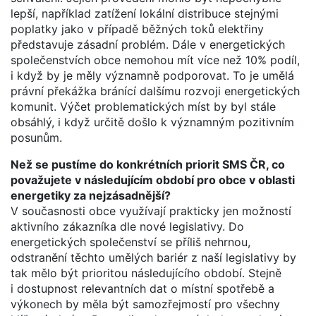
lepší, například zatížení lokální distribuce stejnými
poplatky jako v případě běžných toků elektřiny
představuje zásadní problém. Dále v energetických
společenstvích obce nemohou mít více než 10% podíl,
i když by je měly významně podporovat. To je umělá
právní překážka bránící dalšímu rozvoji energetických
komunit. Výčet problematických míst by byl stále
obsáhlý, i když určitě došlo k významným pozitivním
posunům.
Než se pustíme do konkrétních priorit SMS ČR, co
považujete v následujícím období pro obce v oblasti
energetiky za nejzásadnější?
V současnosti obce využívají prakticky jen možností
aktivního zákazníka dle nové legislativy. Do
energetických společenství se příliš nehrnou,
odstranění těchto umělých bariér z naší legislativy by
tak mělo být prioritou následujícího období. Stejně
i dostupnost relevantních dat o místní spotřebě a
výkonech by měla být samozřejmostí pro všechny