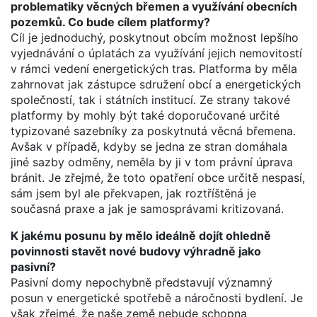
problematiky věcných břemen a využívání obecních
pozemků. Co bude cílem platformy?
Cíl je jednoduchý, poskytnout obcím možnost lepšího
vyjednávání o úplatách za využívání jejich nemovitostí
v rámci vedení energetických tras. Platforma by měla
zahrnovat jak zástupce sdružení obcí a energetických
společností, tak i státních institucí. Ze strany takové
platformy by mohly být také doporučované určité
typizované sazebníky za poskytnutá věcná břemena.
Avšak v případě, kdyby se jedna ze stran domáhala
jiné sazby odměny, neměla by ji v tom právní úprava
bránit. Je zřejmé, že toto opatření obce určitě nespasí,
sám jsem byl ale překvapen, jak roztříštěná je
současná praxe a jak je samosprávami kritizovaná.
K jakému posunu by mělo ideálně dojít ohledně
povinnosti stavět nové budovy výhradně jako
pasivní?
Pasivní domy nepochybně představují významný
posun v energetické spotřebě a náročnosti bydlení. Je
však zřejmé, že naše země nebude schopna