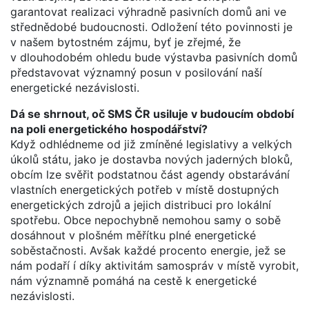
garantovat realizaci výhradně pasivních domů ani ve
střednědobé budoucnosti. Odložení této povinnosti je
v našem bytostném zájmu, byť je zřejmé, že
v dlouhodobém ohledu bude výstavba pasivních domů
představovat významný posun v posilování naší
energetické nezávislosti.
Dá se shrnout, oč SMS ČR usiluje v budoucím období
na poli energetického hospodářství?
Když odhlédneme od již zmíněné legislativy a velkých
úkolů státu, jako je dostavba nových jaderných bloků,
obcím lze svěřit podstatnou část agendy obstarávání
vlastních energetických potřeb v místě dostupných
energetických zdrojů a jejich distribuci pro lokální
spotřebu. Obce nepochybně nemohou samy o sobě
dosáhnout v plošném měřítku plné energetické
soběstačnosti. Avšak každé procento energie, jež se
nám podaří í díky aktivitám samospráv v místě vyrobit,
nám významně pomáhá na cestě k energetické
nezávislosti.