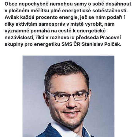
Obce nepochybně nemohou samy o sobě dosáhnout
v plošném měřítku plné energetické soběstačnosti.
Avšak každé procento energie, jež se nám podaří í
díky aktivitám samospráv v místě vyrobit, nám
významně pomáhá na cestě k energetické
nezávislosti, říká v rozhovoru předseda Pracovní
skupiny pro energetiku SMS ČR Stanislav Polčák.