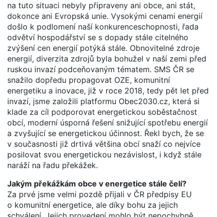
na tuto situaci nebyly připraveny ani obce, ani stát,
dokonce ani Evropská unie. Vysokými cenami energií
došlo k podlomení naší konkurenceschopnosti, řada
odvětví hospodářství se s dopady stále citelného
zvýšení cen energií potýká stále. Obnovitelné zdroje
energií, diverzita zdrojů byla bohužel v naší zemi před
ruskou invazí podceňovaným tématem. SMS ČR se
snažilo dopředu propagovat OZE, komunitní
energetiku a inovace, již v roce 2018, tedy pět let před
invazí, jsme založili platformu Obec2030.cz, která si
klade za cíl podporovat energetickou soběstačnost
obcí, moderní úsporná řešení snižující spotřebu energií
a zvyšující se energetickou účinnost. Řekl bych, že se
v současnosti již drtivá většina obcí snaží co nejvíce
posilovat svou energetickou nezávislost, i když stále
naráží na řadu překážek.
Jakým překážkám obce v energetice stále čelí?
Za prvé jsme velmi pozdě přijali v ČR předpisy EU
o komunitní energetice, ale díky bohu za jejich
schválení. Jejich provedení mohlo být nepochybně