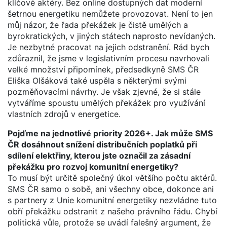
klíčové aktéry. Bez online dostupných dat moderní
šetrnou energetiku nemůžete provozovat. Není to jen
můj názor, že řada překážek je čistě umělých a
byrokratických, v jiných státech naprosto nevídaných.
Je nezbytné pracovat na jejich odstranění. Rád bych
zdůraznil, že jsme v legislativním procesu navrhovali
velké množství připomínek, předsedkyně SMS ČR
Eliška Olšáková také uspěla s některými svými
pozměňovacími návrhy. Je však zjevné, že si stále
vytváříme spoustu umělých překážek pro využívání
vlastních zdrojů v energetice.
Pojďme na jednotlivé priority 2026+. Jak může SMS
ČR dosáhnout snížení distribučních poplatků při
sdílení elektřiny, kterou jste označil za zásadní
překážku pro rozvoj komunitní energetiky?
To musí být určitě společný úkol většího počtu aktérů.
SMS ČR samo o sobě, ani všechny obce, dokonce ani
s partnery z Unie komunitní energetiky nezvládne tuto
obří překážku odstranit z našeho právního řádu. Chybí
politická vůle, protože se uvádí falešný argument, že