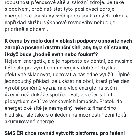
robustnost přenosové sítě a záložní zdroje. Je také
s podivem, proč náš stát tyto posilovací zdroje
energetické soustavy svěřuje do soukromých rukou a
například službu výkonové rovnováhy nebuduje
prioritně s obcemi.
K čemu by mělo dojít v oblasti podpory obnovitelných
zdrojů a posílení distribuční sítě, aby byla síť stabilní,
i když bude „hodně svítit nebo foukat“?
Nejsem energetik, ale je naprosto evidentní, že musíme
být schopni vyrobenou energii v době přebytku
efektivně skladovat, uchovat a následně využít. Úplně
jednoduchý příklad lze ukázat na obci, která přes den
vyrobí poměrně významně více energie na svém
území, než dokáže spotřebovat, a večer s tímto
přebytkem svítí ve venkovních lampách. Přetok do
energetické sítě je nesmyslný nejen z finančního
hlediska, ale také s ohledem na možnosti řízení toků
akumulované energie.
SMS ČR chce rovněž vytvořit platformu pro řešení