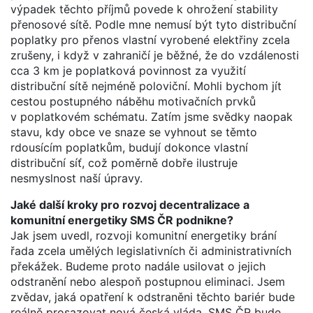
výpadek těchto příjmů povede k ohrožení stability
přenosové sítě. Podle mne nemusí být tyto distribuční
poplatky pro přenos vlastní vyrobené elektřiny zcela
zrušeny, i když v zahraničí je běžné, že do vzdálenosti
cca 3 km je poplatková povinnost za využití
distribuční sítě nejméně poloviční. Mohli bychom jít
cestou postupného náběhu motivačních prvků
v poplatkovém schématu. Zatím jsme svědky naopak
stavu, kdy obce ve snaze se vyhnout se těmto
rdousícím poplatkům, budují dokonce vlastní
distribuční síť, což poměrně dobře ilustruje
nesmyslnost naší úpravy.
Jaké další kroky pro rozvoj decentralizace a
komunitní energetiky SMS ČR podnikne?
Jak jsem uvedl, rozvoji komunitní energetiky brání
řada zcela umělých legislativních či administrativních
překážek. Budeme proto nadále usilovat o jejich
odstranění nebo alespoň postupnou eliminaci. Jsem
zvědav, jaká opatření k odstraněni těchto bariér bude
reálně prosazovat nová česká vláda. SMS ČR bude