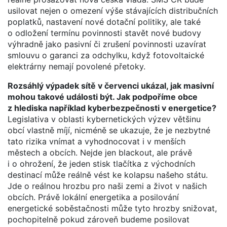
usilovat nejen o omezení výše stávajících distribučních
poplatků, nastavení nové dotační politiky, ale také
o odložení termínu povinnosti stavět nové budovy
výhradně jako pasivní či zrušení povinnosti uzavírat
smlouvu o garanci za odchylku, když fotovoltaické
elektrárny nemají povolené přetoky.
Rozsáhlý výpadek sítě v červenci ukázal, jak masivní
mohou takové události být. Jak podpoříme obce
z hlediska například kyberbezpečnosti v energetice?
Legislativa v oblasti kybernetických výzev většinu
obcí vlastně míjí, nicméně se ukazuje, že je nezbytné
tato rizika vnímat a vyhodnocovat i v menších
městech a obcích. Nejde jen blackout, ale právě
i o ohrožení, že jeden stisk tlačítka z východních
destinací může reálně vést ke kolapsu našeho státu.
Jde o reálnou hrozbu pro naši zemi a život v našich
obcích. Právě lokální energetika a posilování
energetické soběstačnosti může tyto hrozby snižovat,
pochopitelně pokud zároveň budeme posilovat