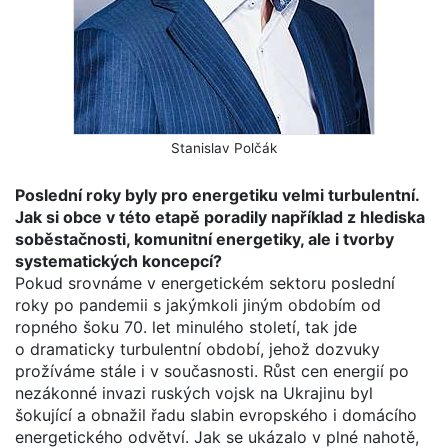
Stanislav Polčák
Poslední roky byly pro energetiku velmi turbulentní.
Jak si obce v této etapě poradily například z hlediska
soběstačnosti, komunitní energetiky, ale i tvorby
systematických koncepcí?
Pokud srovnáme v energetickém sektoru poslední
roky po pandemii s jakýmkoli jiným obdobím od
ropného šoku 70. let minulého století, tak jde
o dramaticky turbulentní období, jehož dozvuky
prožíváme stále i v současnosti. Růst cen energií po
nezákonné invazi ruských vojsk na Ukrajinu byl
šokující a obnažil řadu slabin evropského i domácího
energetického odvětví. Jak se ukázalo v plné nahotě,