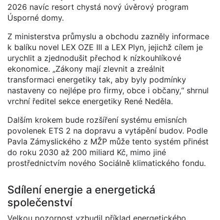
2026 navíc resort chystá nový úvěrový program
Úsporné domy.
Z ministerstva průmyslu a obchodu zazněly informace
k balíku novel LEX OZE III a LEX Plyn, jejichž cílem je
urychlit a zjednodušit přechod k nízkouhlíkové
ekonomice. „Zákony mají zlevnit a zreálnit
transformaci energetiky tak, aby byly podmínky
nastaveny co nejlépe pro firmy, obce i občany,“ shrnul
vrchní ředitel sekce energetiky René Neděla.
Dalším krokem bude rozšíření systému emisních
povolenek ETS 2 na dopravu a vytápění budov. Podle
Pavla Zámyslického z MŽP může tento systém přinést
do roku 2030 až 200 miliard Kč, mimo jiné
prostřednictvím nového Sociálně klimatického fondu.
Sdílení energie a energetická
společenství
Velkou pozornost vzbudil příklad energetického