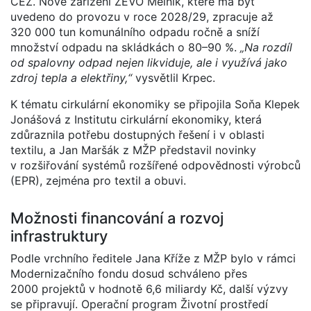
ČEZ. Nové zařízení ZEVO Mělník, které má být
uvedeno do provozu v roce 2028/29, zpracuje až
320 000 tun komunálního odpadu ročně a sníží
množství odpadu na skládkách o 80–90 %.
„Na rozdíl
od spalovny odpad nejen likviduje, ale i využívá jako
zdroj tepla a elektřiny,“
vysvětlil Krpec.
K tématu cirkulární ekonomiky se připojila Soňa Klepek
Jonášová z Institutu cirkulární ekonomiky, která
zdůraznila potřebu dostupných řešení i v oblasti
textilu, a Jan Maršák z MŽP představil novinky
v rozšiřování systémů rozšířené odpovědnosti výrobců
(EPR), zejména pro textil a obuvi.
Možnosti financování a rozvoj
infrastruktury
Podle vrchního ředitele Jana Kříže z MŽP bylo v rámci
Modernizačního fondu dosud schváleno přes
2000 projektů v hodnotě 6,6 miliardy Kč, další výzvy
se připravují. Operační program Životní prostředí