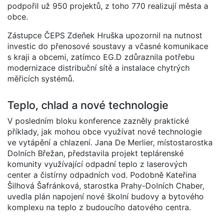
podpořil už 950 projektů, z toho 770 realizují města a
obce.
Zástupce ČEPS Zdeňek Hruška upozornil na nutnost
investic do přenosové soustavy a včasné komunikace
s kraji a obcemi, zatímco EG.D zdůraznila potřebu
modernizace distribuční sítě a instalace chytrých
měřicích systémů.
Teplo, chlad a nové technologie
V posledním bloku konference zazněly praktické
příklady, jak mohou obce využívat nové technologie
ve vytápění a chlazení. Jana De Merlier, místostarostka
Dolních Břežan, představila projekt teplárenské
komunity využívající odpadní teplo z laserových
center a čistírny odpadních vod. Podobně Kateřina
Šilhová Šafránková, starostka Prahy-Dolních Chaber,
uvedla plán napojení nové školní budovy a bytového
komplexu na teplo z budoucího datového centra.