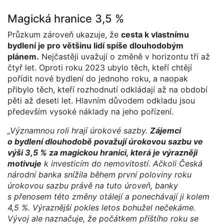
Magická hranice 3,5 %
Průzkum zároveň ukazuje, že
cesta k vlastnímu
bydlení je pro většinu lidí spíše dlouhodobým
plánem.
Nejčastěji uvažují o změně v horizontu tří až
čtyř let. Oproti roku 2023 ubylo těch, kteří chtějí
pořídit nové bydlení do jednoho roku, a naopak
přibylo těch, kteří rozhodnutí odkládají až na období
pěti až deseti let. Hlavním důvodem odkladu jsou
především vysoké náklady na jeho pořízení.
„Významnou roli hrají úrokové sazby.
Zájemci
o bydlení dlouhodobě považují úrokovou sazbu ve
výši 3,5 % za magickou hranici, která je výrazněji
motivuje
k investicím do nemovitostí. Ačkoli Česká
národní banka snížila během první poloviny roku
úrokovou sazbu právě na tuto úroveň, banky
s přenosem této změny otálejí a ponechávají ji kolem
4,5 %. Výraznější pokles letos bohužel nečekáme.
Vývoj ale naznačuje, že počátkem příštího roku se