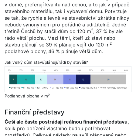
v domě, preferují kvalitu nad cenou, a to jak v případě
stavebního materiálu, tak i vybavení domu. Potvrzuje
se tak, že rychle a levně ve stavebnictví zkrátka nikdy
nebude synonymem pro pořádně a udržitelně. Jedné
2
třetině Čechů by stačil dům do 120 m
, 37 % by ale
rádo větší plochu. Mezi těmi, kteří už staví nebo
2
stavbu plánují, se 39 % plánuje vejít do 120 m
podlahové plochy, 46 % plánuje větší dům.
Jak velký dům staví/plánují/rádi by stavěli?
2
Podlahová plocha v m
Finanční představy
Češi ale často postrádají reálnou finanční představu,
kolik pro pořízení vlastního budou potřebovat
prostředků. Celkové náklady na svůj plánovaný nebo