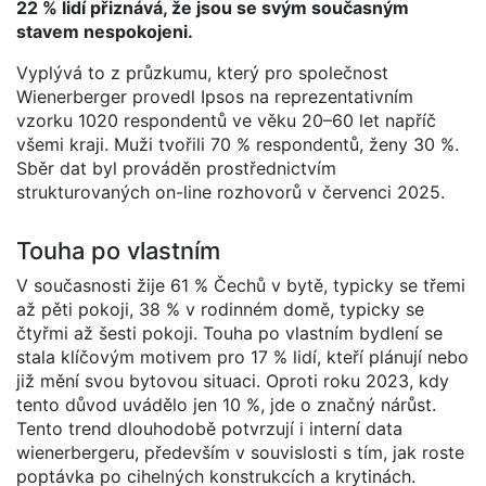
22 % lidí přiznává, že jsou se svým současným
stavem nespokojeni.
Vyplývá to z průzkumu, který pro společnost
Wienerberger provedl Ipsos na reprezentativním
vzorku 1020 respondentů ve věku 20–60 let napříč
všemi kraji. Muži tvořili 70 % respondentů, ženy 30 %.
Sběr dat byl prováděn prostřednictvím
strukturovaných on-line rozhovorů v červenci 2025.
Touha po vlastním
V současnosti žije 61 % Čechů v bytě, typicky se třemi
až pěti pokoji, 38 % v rodinném domě, typicky se
čtyřmi až šesti pokoji. Touha po vlastním bydlení se
stala klíčovým motivem pro 17 % lidí, kteří plánují nebo
již mění svou bytovou situaci. Oproti roku 2023, kdy
tento důvod uvádělo jen 10 %, jde o značný nárůst.
Tento trend dlouhodobě potvrzují i interní data
wienerbergeru, především v souvislosti s tím, jak roste
poptávka po cihelných konstrukcích a krytinách.