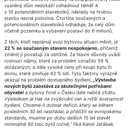
vysněný dům nedokáží odhadnout téměř 4
z 10 potenciálních stavebníků, náklady na hrubou
stavbu nezná polovina. Čtvrtina současných a
potencionálních stavebníků odhaduje, že celý dům
včetně pozemku a vybavení postaví do 6 milionů.
Z těch, kteří neplánují svoji bytovou situaci měnit, je
22 % se současným stavem nespokojeno,
přičemž
změnit ji považují za obtížné. Za hlavní důvody uvádí
rostoucí nájmy, které za problém označilo 59 %
dotázaných, a dále vysoké ceny při koupi bytu či
domu, které zmiňuje 43 % lidí. Tyto faktory výrazně
ukazují na problém dostupného bydlení.
„Výstavba
nových bytů zaostává za skutečnými potřebami
obyvatel
a bytový fond v Česku dále nabírá ztrátu.
Výsledkem je tlak na zvyšování cen a nižší dostupnost
bydlení. Chceme-li dohnat deficit, který se během
posledních 30 let nastřádal, a přiblížit se evropskému
standardu, musíme po dobu dalších 15 let stavět
minimálně 60 tisíc bytů ročně,“
říká Kamil Jeřábek.