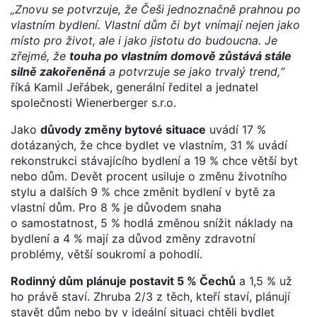
„Znovu se potvrzuje, že Češi jednoznačně prahnou po
vlastním bydlení. Vlastní dům či byt vnímají nejen jako
místo pro život, ale i jako jistotu do budoucna. Je
zřejmé, že
touha po vlastním domově zůstává stále
silně zakořeněná
a potvrzuje se jako trvalý trend,“
říká Kamil Jeřábek, generální ředitel a jednatel
společnosti Wienerberger s.r.o.
Jako
důvody změny bytové situace
uvádí 17 %
dotázaných, že chce bydlet ve vlastním, 31 % uvádí
rekonstrukci stávajícího bydlení a 19 % chce větší byt
nebo dům. Devět procent usiluje o změnu životního
stylu a dalších 9 % chce změnit bydlení v bytě za
vlastní dům. Pro 8 % je důvodem snaha
o samostatnost, 5 % hodlá změnou snížit náklady na
bydlení a 4 % mají za důvod změny zdravotní
problémy, větší soukromí a pohodlí.
Rodinný dům plánuje postavit 5 % Čechů
a 1,5 % už
ho právě staví. Zhruba 2/3 z těch, kteří staví, plánují
stavět dům nebo by v ideální situaci chtěli bydlet